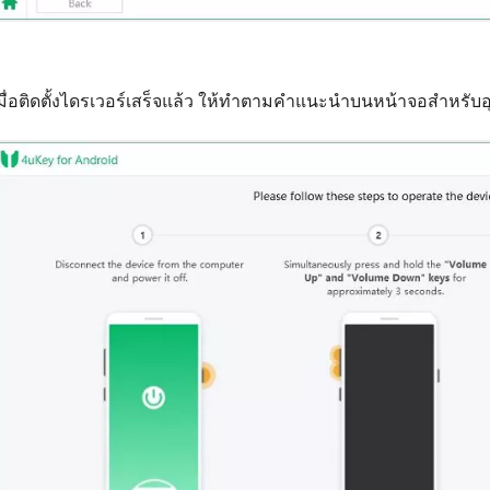
มื่อติดตั้งไดรเวอร์เสร็จแล้ว ให้ทำตามคำแนะนำบนหน้าจอสำหร