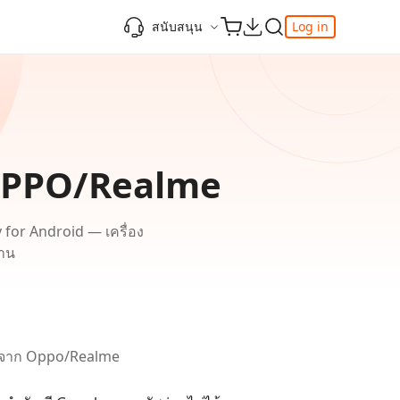
สนับสนุน
Log in
ความรู้เพิ่มเติม
ความรู้เพิ่มเติม
ความรู้เพิ่มเติม
วิดีโอยอดนิยม
ศูนย์ช่วยเหลือ
-Powered
iPhone 17
ดาวน์เกรด iOS 26
เพิ่มภาพถ่าย 3D บน iOS 26
เครื่องมือเปลี่ยนตำแหน่ง Pokemon Go ที่ดี
ติดต่อเรา
ที่สุด
แก้ไข iOS 26 ค้าง
ios 26 wallpaper
จุดเด่น
e
เปลี่ยนภูมิภาค ios
วิธีใช้ Apple Music Automix
ios 26 vs ios 18
์ OPPO/Realme
iphone ถูกล็อคกับเจ้าของเครื่อง
เกี่ยวกับเรา
เปิดโหมดนักพัฒนาบน iOS 26
ดาวน์โหลดเครื่องมือ FRP Unlocker All-In-
ดู netflix ไม่ได้ ios 26
ของ
One ฟรี
 for Android — เครื่อง
อัพเดทการสมัครสมาชิก
เคล็ดลับเพิ่มเติม
่าน
วิดีโอแนะนำของ Tenorshare นำเสนอคำ
one
แนะนำทีละขั้นตอนที่ชัดเจนเพื่อช่วยให้คุณ
เข้าใจข้อมูลผลิตภัณฑ์ที่จำเป็นได้อย่าง
รวดเร็ว
สำรวจ Tenorshare AI พร้อมฟีเจอร์ใหม่ที่น่า
ทึ่ง
I
) จาก Oppo/Realme
ดูเลย
เริ่มต้นเลย
เคล็ดลับเพิ่มเติม