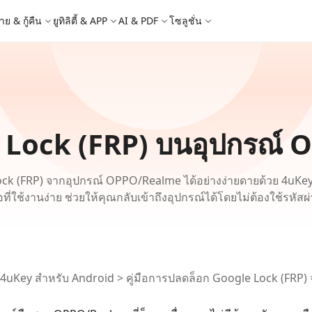
าย & กู้คืน
ยูทิลิตี้ & APP
AI & PDF
โซลูชั่น
Windows Boot Genius
4DDiG Photo Repair
iOS 26
iOS 26
AI
ญหา PC/ แล็ปท็อปภายในไม่กี่นาที
ซ่อมแซมรูปภาพที่เสียหายบน PC/Mac
ล็อก Apple ID
e - สำรองข้อมูล iOS ฟรี
 ปลดล็อค iPhone
Image to Text
iCloud Activation Lock Bypass
iCareFone WhatsApp Transfer
4uKey - ปลดล็อค Android
4DDiG Duplicate File Deleter
็อก Android
FRP Bypass
ัดการข้อมูล iOS อย่างง่ายดาย
Phone/iPad โดยไม่ต้องใช้รหัสผ่าน
ะแปลงภาพเป็นข้อความ
ย้าย Whatsapp ระหว่าง Android & iPhon
ปลดล็อค Android และ bypass FRP
ลบไฟล์ซ้ำด้วย AI
e Lock (FRP) บนอุปกรณ
 Android
กู้คืนรูปภาพของ iPhone
artition Manager
4DDiG Video Repair
ใหม่
New
New
ย้ายระบบที่ง่ายและปลอดภัย
ซ่อมแซมวิดีโอที่เสียหายบน PC/Mac
are PixPretty
mage Translator
Phone Mirror
4DDiG Mac Cleaner
ุคคลมืออาชีพ
วย OCR
ซอฟต์แวร์กระจกหน้าจอ Android & iOS
ทำความสะอาดและเพิ่มประสิทธิภาพ Mac 
 Lock (FRP) จากอุปกรณ์ OPPO/Realme ได้อย่างง่ายดายด้วย 4uKey
คุณด้วยคลิกเดียว
 Android Data Recovery
UltData WhatsApp Recovery
อที่ใช้งานง่าย ช่วยให้คุณกลับเข้าถึงอุปกรณ์ได้โดยไม่ต้องใช้รหัสผ
ูล Android โดยไม่ต้องรูท
กู้คืนการแชท WhatsApp บน Android/iPh
New
 Mac Data Recovery
- Fake GPS APP Android
iCareFone Transfer APP
2.0.0
are AI Slides
Tenorshare AI PDF
ที่ถูกลบบน Mac
หน่ง Android โดยไม่ต้องใช้พีซี
ย้ายแชท Whatsapp Android/iPhone
ได้ภายในไม่กี่วินาทีด้วย AI
สรุปเอกสาร PDF ได้อย่างชาญฉลาดด้วย A
4uKey สำหรับ Android
>
คู่มือการปลดล็อก Google Lock (FRP
 Pro APP
มาแรง
are AI Bypass
Tenorshare AI Writer