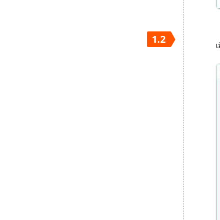
1.2
เ