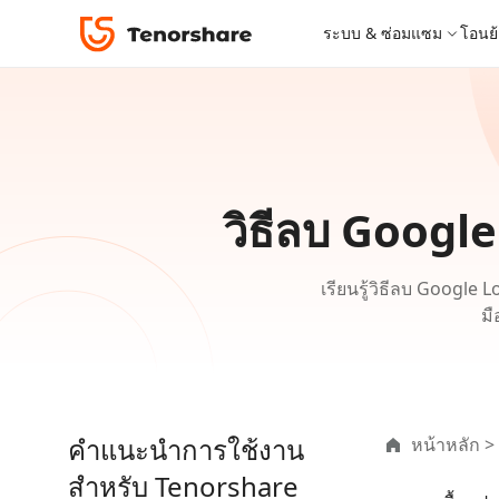
Tenorshare 4uKey for Android
ระบบ & ซ่อมแซม
โอนย้
iOS 26
เครื่องมือโอนย้าย
Desktop
Desktop
หมวดหมู่โซลูชัน
ReiBoot - ซ่อมแซมระบบ iOS
4DDiG 
iPhone 17
อัพเดท
New
แก้ไขปัญหา iOS/iPadOS 150+ รายการ
ซ่อมแซมปั
โปรแกรมปลดล็อก iPhone
iCareFone for LINE
iAnyGo - เปลี่ยนตำแหน่ง GPS
PDNob - PDF Editor for Windows
เครื่องมือปลด
iCareFon
4uKey -
PDNob 
iPhone MDM Bypass
โปรแกรมปลดล
ย้าย LINE ระหว่าง Android & iPhone
เปลี่ยนตำแหน่งโดยไม่ต้องเจลเบรก/รูท
แก้ไขและปรับปรุง PDF ด้วย AI บน Windows
สำรองและจ
ปลดล็อค i
จับภาพแล
ReiBoot
วิธีลบ Googl
Android Data Recovery
ซ่อมแซมระบบ
ReiBoot - ซ่อมแซมระบบ Android
4DDiG P
for iOS
ดาวน์เกรด iOS
ซ่อมแซมระบบ Android ง่าย ๆ
เครื่องมือ
4MeKey- iPhone Activation Unlock
PDNob - PDF Editor for Mac
Tenorsh
PDNob I
เครื่องมือกู้คืนข้อมูล
ปลดล็อค iCloud activation lock
แก้ไขและจัดการ PDF ด้วย AI บน macOS
รีทัชภาพบ
แปลภาพด้
New
ดูโซลูชั่นทั้งหมด
Tenorshare
เรียนรู้วิธีลบ Google
iOS 26
UltData iOS Data Recovery
UltData
ดูสินค้าทั้งหมด
มื
PDNob
กู้คืนข้อมูล iPhone/iPad ที่สูญหาย
กู้คืนข้อม
Mobile
ศูนย์กลางร้านค้า
Web
iAnyGo
4DDiG - Windows Data Recovery
iAnyGo- iOS APP
ใหม่
4DDiG -
iAnyGo 
PDNob Online
Tenorsh
กู้คืนไฟล์ที่ถูกลบใน Windows
เปลี่ยนตำแหน่ง iPhone โดยไม่ใช้พีซี
กู้คืนไฟล์
เปลี่ยนตำแ
แปลงและรู้จำตัวอักษร (OCR) จาก PDF ได้ฟรีออน
สร้างสไลด์
คำแนะนำการใช้งาน
หน้าหลัก
>
ไลน์
UltData for Android APP
Cleanup
สำหรับ Tenorshare
ดูสินค้าทั้งหมด
ฟรี
Tenorsh