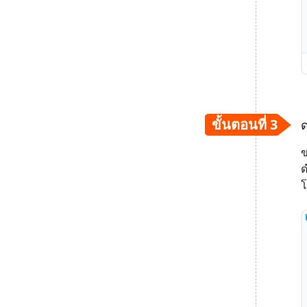
ขั้นตอนที่ 3
ด
ข
ด
โ