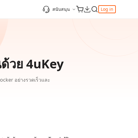
สนับสนุน
Log in
ความรู้เพิ่มเติม
ความรู้เพิ่มเติม
ความรู้เพิ่มเติม
วิดีโอยอดนิยม
ศูนย์ช่วยเหลือ
-Powered
iPhone 17
ดาวน์เกรด iOS 26
เพิ่มภาพถ่าย 3D บน iOS 26
เครื่องมือเปลี่ยนตำแหน่ง Pokemon Go ที่ดี
ติดต่อเรา
ที่สุด
แก้ไข iOS 26 ค้าง
ios 26 wallpaper
จุดเด่น
e
เปลี่ยนภูมิภาค ios
วิธีใช้ Apple Music Automix
ios 26 vs ios 18
านด้วย 4uKey
iphone ถูกล็อคกับเจ้าของเครื่อง
เกี่ยวกับเรา
เปิดโหมดนักพัฒนาบน iOS 26
ดาวน์โหลดเครื่องมือ FRP Unlocker All-In-
ดู netflix ไม่ได้ ios 26
ของ
One ฟรี
locker อย่างรวดเร็วและ
อัพเดทการสมัครสมาชิก
เคล็ดลับเพิ่มเติม
วิดีโอแนะนำของ Tenorshare นำเสนอคำ
one
แนะนำทีละขั้นตอนที่ชัดเจนเพื่อช่วยให้คุณ
เข้าใจข้อมูลผลิตภัณฑ์ที่จำเป็นได้อย่าง
รวดเร็ว
สำรวจ Tenorshare AI พร้อมฟีเจอร์ใหม่ที่น่า
ทึ่ง
I
ดูเลย
เริ่มต้นเลย
เคล็ดลับเพิ่มเติม