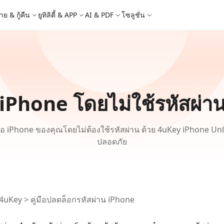
าย & กู้คืน
ยูทิลิตี้ & APP
AI & PDF
โซลูชั่น
Windows Boot Genius
4DDiG Photo Repair
iOS 26
iOS 26
AI
ญหา PC/ แล็ปท็อปภายในไม่กี่นาที
ซ่อมแซมรูปภาพที่เสียหายบน PC/Mac
ล็อก Apple ID
e - สำรองข้อมูล iOS ฟรี
 ปลดล็อค iPhone
Image to Text
iCloud Activation Lock Bypass
iCareFone WhatsApp Transfer
4uKey - ปลดล็อค Android
4DDiG Duplicate File Deleter
็อก Android
FRP Bypass
ัดการข้อมูล iOS อย่างง่ายดาย
Phone/iPad โดยไม่ต้องใช้รหัสผ่าน
ะแปลงภาพเป็นข้อความ
ย้าย Whatsapp ระหว่าง Android & iPhon
ปลดล็อค Android และ bypass FRP
ลบไฟล์ซ้ำด้วย AI
 iPhone โดยไม่ใช้รหัสผ่
 Android
กู้คืนรูปภาพของ iPhone
artition Manager
4DDiG Video Repair
ใหม่
New
New
ย้ายระบบที่ง่ายและปลอดภัย
ซ่อมแซมวิดีโอที่เสียหายบน PC/Mac
are PixPretty
mage Translator
Phone Mirror
4DDiG Mac Cleaner
ุคคลมืออาชีพ
วย OCR
ซอฟต์แวร์กระจกหน้าจอ Android & iOS
ทำความสะอาดและเพิ่มประสิทธิภาพ Mac 
้าจอ iPhone ของคุณโดยไม่ต้องใช้รหัสผ่าน ด้วย 4uKey iPhone Un
คุณด้วยคลิกเดียว
 Android Data Recovery
UltData WhatsApp Recovery
ปลอดภัย
ูล Android โดยไม่ต้องรูท
กู้คืนการแชท WhatsApp บน Android/iPh
New
 Mac Data Recovery
- Fake GPS APP Android
iCareFone Transfer APP
2.0.0
are AI Slides
Tenorshare AI PDF
ที่ถูกลบบน Mac
หน่ง Android โดยไม่ต้องใช้พีซี
ย้ายแชท Whatsapp Android/iPhone
ได้ภายในไม่กี่วินาทีด้วย AI
สรุปเอกสาร PDF ได้อย่างชาญฉลาดด้วย A
4uKey
>
คู่มือปลดล็อกรหัสผ่าน iPhone
 Pro APP
มาแรง
are AI Bypass
Tenorshare AI Writer