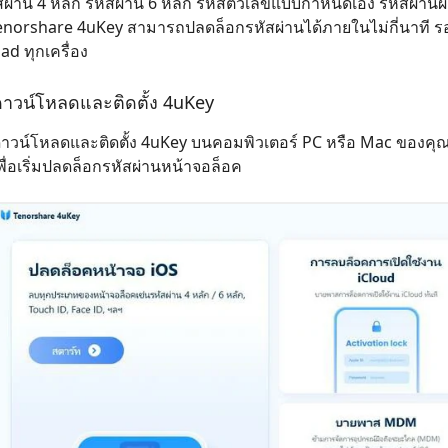
ัสผ่าน 4 หลัก รหัสผ่าน 6 หลัก รหัสตัวเลขแบบกำหนดเอง รหัสผ่า
 iPhone ด้วย AI ฟรี
หา AI ให้เหมือนเขียนโดยมนุษย์
เขียนได้เร็วขึ้น ฉลาดขึ้น และดีกว่าด้วย AI
enorshare 4uKey สามารถปลดล็อกรหัสผ่านได้ภายในไม่กี่นาที รอง
Pad ทุกเครื่อง
าวน์โหลดและติดตั้ง 4uKey
าวน์โหลดและติดตั้ง 4uKey บนคอมพิวเตอร์ PC หรือ Mac ของคุณ 
พื่อเริ่มปลดล็อกรหัสผ่านหน้าจอล็อค