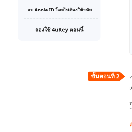
ลบ Apple ID โดยไม่ต้องใช้รหัส
ผ่าน
ออกจากระบบ Apple ID โดยไม่
ลองใช้ 4uKey ตอนนี้
สูญเสียข้อมูล
ข้ามหน้าจอล็อก MDM
ลบรหัสผ่านเวลาหน้าจอ
ดูและจัดการรหัสผ่าน
ขั้นตอนที่ 2
เ
เ
ห
"
ค