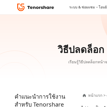
Tenorshare 4uKey
ระบบ & ซ่อมแซม
โอนย้
iOS 26
เครื่องมือโอนย้าย
Desktop
Desktop
หมวดหมู่โซลูชัน
ReiBoot - ซ่อมแซมระบบ iOS
4DDiG 
iPhone 17
อัพเดท
New
แก้ไขปัญหา iOS/iPadOS 150+ รายการ
ซ่อมแซมปั
โปรแกรมปลดล็อก iPhone
iCareFone for LINE
iAnyGo - เปลี่ยนตำแหน่ง GPS
PDNob - PDF Editor for Windows
เครื่องมือปลด
iCareFon
4uKey -
PDNob 
iPhone MDM Bypass
โปรแกรมปลดล
ย้าย LINE ระหว่าง Android & iPhone
เปลี่ยนตำแหน่งโดยไม่ต้องเจลเบรก/รูท
แก้ไขและปรับปรุง PDF ด้วย AI บน Windows
สำรองและจ
ปลดล็อค i
จับภาพแล
ReiBoot
วิธีปลดล็อก
Android Data Recovery
ซ่อมแซมระบบ
ReiBoot - ซ่อมแซมระบบ Android
4DDiG P
for iOS
ดาวน์เกรด iOS
ซ่อมแซมระบบ Android ง่าย ๆ
เครื่องมือ
4MeKey- iPhone Activation Unlock
PDNob - PDF Editor for Mac
Tenorsh
PDNob I
เครื่องมือกู้คืนข้อมูล
ปลดล็อค iCloud activation lock
แก้ไขและจัดการ PDF ด้วย AI บน macOS
รีทัชภาพบ
แปลภาพด้
New
ดูโซลูชั่นทั้งหมด
Tenorshare
เรียนรู้วิธีปลดล็อกหน
iOS 26
UltData iOS Data Recovery
UltData
ดูสินค้าทั้งหมด
PDNob
กู้คืนข้อมูล iPhone/iPad ที่สูญหาย
กู้คืนข้อม
Mobile
ศูนย์กลางร้านค้า
Web
iAnyGo
4DDiG - Windows Data Recovery
iAnyGo- iOS APP
ใหม่
4DDiG -
iAnyGo 
PDNob Online
Tenorsh
กู้คืนไฟล์ที่ถูกลบใน Windows
เปลี่ยนตำแหน่ง iPhone โดยไม่ใช้พีซี
กู้คืนไฟล์
เปลี่ยนตำแ
แปลงและรู้จำตัวอักษร (OCR) จาก PDF ได้ฟรีออน
สร้างสไลด์
คำแนะนำการใช้งาน
หน้าแรก
>
ไลน์
UltData for Android APP
Cleanup
สำหรับ Tenorshare
ดูสินค้าทั้งหมด
ฟรี
Tenorsh