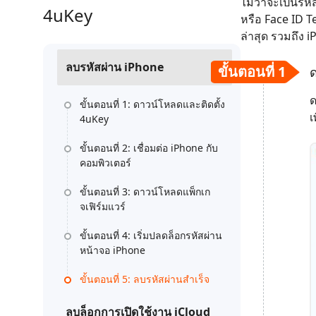
ไม่ว่าจะเป็นรห
กู้คืนข้อมูล Android โดยไม่ต้องใช้พีซี
ล้างข้อมูล
PixPretty AI Photo Editor
4uKey
แปลงเนื้อ
หรือ Face ID T
เครื่องมือแต่งรูปด้วย AI ฟรี
ล่าสุด รวมถึง i
ลบรหัสผ่าน iPhone
ขั้นตอนที่ 1
ด
ด
ขั้นตอนที่ 1: ดาวน์โหลดและติดตั้ง
เ
4uKey
ขั้นตอนที่ 2: เชื่อมต่อ iPhone กับ
คอมพิวเตอร์
ขั้นตอนที่ 3: ดาวน์โหลดแพ็กเก
จเฟิร์มแวร์
ขั้นตอนที่ 4: เริ่มปลดล็อกรหัสผ่าน
หน้าจอ iPhone
ขั้นตอนที่ 5: ลบรหัสผ่านสำเร็จ
ลบล็อกการเปิดใช้งาน iCloud