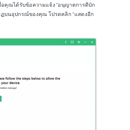
ื่อคุณได้รับข้อความแจ้ง "อนุญาตการดีบัก
กฏบนอุปกรณ์ของคุณ โปรดคลิก "แสดงอีก