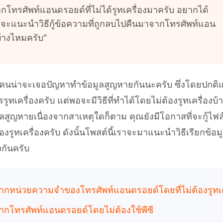
 iPhone ด้วย AI ฟรี
ทรศัพท์แอนดรอยด์ที่ไม่ได้รูทเครื่องมาครับ อยากได้
หา AI ให้เหมือนเขียนโดยมนุษย์
เขียนได้เร็วขึ้น ฉลาดขึ้น และดีกว่าด้วย AI
อจะแนะนำวิธีกู้ข้อความที่ถูกลบไปคืนมาจากโทรศัพท์แอน
งบ้างไหมครับ"
นน่าจะเจอปัญหาทำข้อมูลสูญหายกันนะครับ ซึ่งโดยปกติแล
ทเครื่องครับ แต่พอจะมีวิธีที่ทำได้โดยไม่ต้องรูทเครื่องบ้า
ลสูญหายเนื่องจากสาเหตุใดก็ตาม คุณยังมีโอกาสที่จะกู้ไฟล์
รูทเครื่องครับ ดังนั้นโพสต์นี้เราจะมาแนะนำวิธีเรียกข้อม
งกันครับ
ถูกลบจากหน่วยความจำของโทรศัพท์แอนดรอยด์โดยที่ไม่ต้องรูทเค
กลบจากโทรศัพท์แอนดรอยด์โดยไม่ต้องใช้พีซี