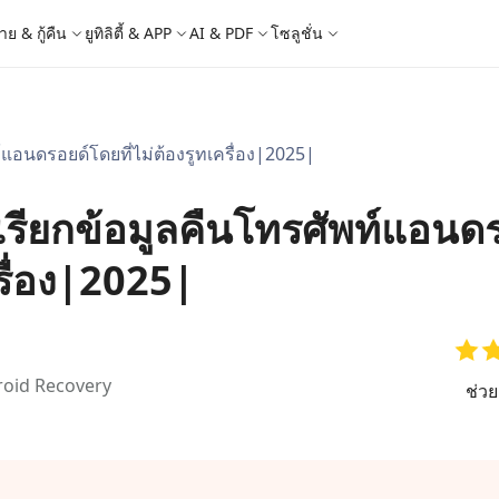
าย & กู้คืน
ยูทิลิตี้ & APP
AI & PDF
โซลูชั่น
Windows Boot Genius
4DDiG Photo Repair
iOS 26
iOS 26
AI
ท์แอนดรอยด์โดยที่ไม่ต้องรูทเครื่อง|2025|
ญหา PC/ แล็ปท็อปภายในไม่กี่นาที
ซ่อมแซมรูปภาพที่เสียหายบน PC/Mac
ล็อก Apple ID
e - สำรองข้อมูล iOS ฟรี
 ปลดล็อค iPhone
Image to Text
iCloud Activation Lock Bypass
iCareFone WhatsApp Transfer
4uKey - ปลดล็อค Android
4DDiG Duplicate File Deleter
็อก Android
FRP Bypass
ัดการข้อมูล iOS อย่างง่ายดาย
Phone/iPad โดยไม่ต้องใช้รหัสผ่าน
ะแปลงภาพเป็นข้อความ
ย้าย Whatsapp ระหว่าง Android & iPhon
ปลดล็อค Android และ bypass FRP
ลบไฟล์ซ้ำด้วย AI
รเรียกข้อมูลคืนโทรศัพท์แอนด
 Android
กู้คืนรูปภาพของ iPhone
artition Manager
4DDiG Video Repair
ใหม่
New
New
ย้ายระบบที่ง่ายและปลอดภัย
ซ่อมแซมวิดีโอที่เสียหายบน PC/Mac
are PixPretty
mage Translator
Phone Mirror
4DDiG Mac Cleaner
ครื่อง|2025|
ุคคลมืออาชีพ
วย OCR
ซอฟต์แวร์กระจกหน้าจอ Android & iOS
ทำความสะอาดและเพิ่มประสิทธิภาพ Mac 
คุณด้วยคลิกเดียว
 Android Data Recovery
UltData WhatsApp Recovery
ูล Android โดยไม่ต้องรูท
กู้คืนการแชท WhatsApp บน Android/iPh
New
oid Recovery
ช่ว
 Mac Data Recovery
- Fake GPS APP Android
iCareFone Transfer APP
2.0.0
are AI Slides
Tenorshare AI PDF
ที่ถูกลบบน Mac
หน่ง Android โดยไม่ต้องใช้พีซี
ย้ายแชท Whatsapp Android/iPhone
ได้ภายในไม่กี่วินาทีด้วย AI
สรุปเอกสาร PDF ได้อย่างชาญฉลาดด้วย A
 Pro APP
มาแรง
are AI Bypass
Tenorshare AI Writer