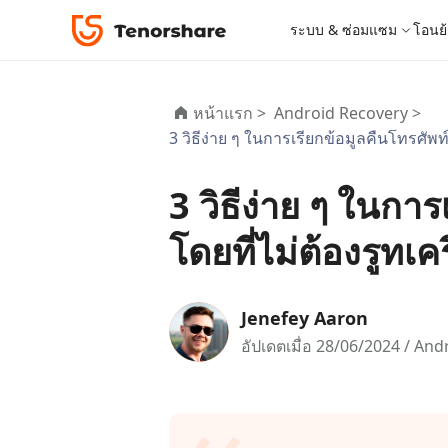
ระบบ & ซ่อมแซม
โอนย้
iOS 26
เครื่องมือโอนย้าย
Desktop
Desktop
หมวดหมู่โซลูชัน
หน้าแรก >
Android Recovery >
ReiBoot - ซ่อมแซมระบบ iOS
4DDiG 
iPhone 17
อัพเดท
New
3 วิธีง่าย ๆ ในการเรียกข้อมูลคืนโทรศัพ
แก้ไขปัญหา iOS/iPadOS 150+ รายการ
ซ่อมแซมปั
โปรแกรมปลดล็อก iPhone
iCareFone for LINE
iAnyGo - เปลี่ยนตำแหน่ง GPS
PDNob - PDF Editor for Windows
เครื่องมือปลด
iCareFon
4uKey -
PDNob 
iPhone MDM Bypass
โปรแกรมปลดล
ย้าย LINE ระหว่าง Android & iPhone
เปลี่ยนตำแหน่งโดยไม่ต้องเจลเบรก/รูท
แก้ไขและปรับปรุง PDF ด้วย AI บน Windows
สำรองและจ
ปลดล็อค i
จับภาพแล
ReiBoot
3 วิธีง่าย ๆ ในกา
Android Data Recovery
ซ่อมแซมระบบ
ReiBoot - ซ่อมแซมระบบ Android
4DDiG P
for iOS
ดาวน์เกรด iOS
ซ่อมแซมระบบ Android ง่าย ๆ
เครื่องมือ
4MeKey- iPhone Activation Unlock
PDNob - PDF Editor for Mac
Tenorsh
PDNob I
เครื่องมือกู้คืนข้อมูล
โดยที่ไม่ต้องรูทเ
ปลดล็อค iCloud activation lock
แก้ไขและจัดการ PDF ด้วย AI บน macOS
รีทัชภาพบ
แปลภาพด้
New
Tenorshare
ดูโซลูชั่นทั้งหมด
iOS 26
ดูสินค้าทั้งหมด
UltData iOS Data Recovery
UltData
PDNob
กู้คืนข้อมูล iPhone/iPad ที่สูญหาย
กู้คืนข้อม
Mobile
Jenefey Aaron
ศูนย์กลางร้านค้า
Web
iAnyGo
อัปเดตเมื่อ 28/06/2024 /
Andr
4DDiG - Windows Data Recovery
iAnyGo- iOS APP
ใหม่
4DDiG -
iAnyGo 
PDNob Online
Tenorsh
กู้คืนไฟล์ที่ถูกลบใน Windows
เปลี่ยนตำแหน่ง iPhone โดยไม่ใช้พีซี
กู้คืนไฟล์
เปลี่ยนตำแ
แปลงและรู้จำตัวอักษร (OCR) จาก PDF ได้ฟรีออน
สร้างสไลด์
ไลน์
UltData for Android APP
Cleanup
ดูสินค้าทั้งหมด
ฟรี
Tenorsh