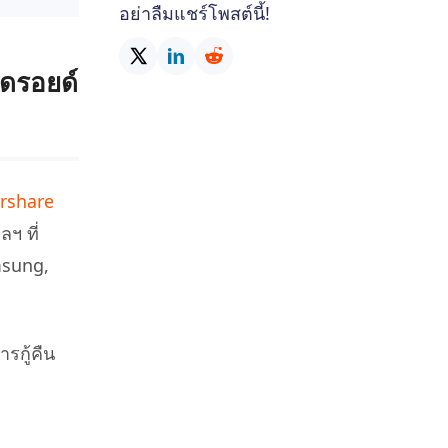
อย่าลืมแชร์โพสต์นี้!
นดรอยด์
rshare
ฯ ที่
amsung,
รกู้คืน