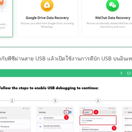
ากับพีซีผ่านสาย USB แล้วเปิดใช้งานการดีบัก USB บนอินเ