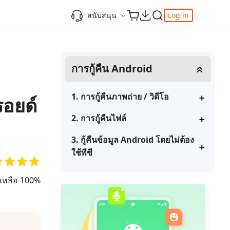
สนับสนุน
Log in
ความรู้เพิ่มเติม
ความรู้เพิ่มเติม
ความรู้เพิ่มเติม
วิดีโอยอดนิยม
ศูนย์ช่วยเหลือ
การกู้คืน Android
-Powered
iPhone 17
ดาวน์เกรด iOS 26
เพิ่มภาพถ่าย 3D บน iOS 26
เครื่องมือเปลี่ยนตำแหน่ง Pokemon Go ที่ดี
ติดต่อเรา
ที่สุด
แก้ไข iOS 26 ค้าง
ios 26 wallpaper
จุดเด่น
e
เปลี่ยนภูมิภาค ios
วิธีใช้ Apple Music Automix
ios 26 vs ios 18
1. การกู้คืนภาพถ่าย / วิดีโอ
รอยด์
iphone ถูกล็อคกับเจ้าของเครื่อง
เกี่ยวกับเรา
เปิดโหมดนักพัฒนาบน iOS 26
2. การกู้คืนไฟล์
ดาวน์โหลดเครื่องมือ FRP Unlocker All-In-
ดู netflix ไม่ได้ ios 26
ของ
One ฟรี
อัพเดทการสมัครสมาชิก
3. กู้คืนข้อมูล Android โดยไม่ต้อง
เคล็ดลับเพิ่มเติม
ใช้พีซี
วิดีโอแนะนำของ Tenorshare นำเสนอคำ
one
แนะนำทีละขั้นตอนที่ชัดเจนเพื่อช่วยให้คุณ
เข้าใจข้อมูลผลิตภัณฑ์ที่จำเป็นได้อย่าง
ยเหลือ 100%
สำรวจ Tenorshare AI พร้อมฟีเจอร์ใหม่ที่น่า
รวดเร็ว
ทึ่ง
I
ดูเลย
เริ่มต้นเลย
เคล็ดลับเพิ่มเติม