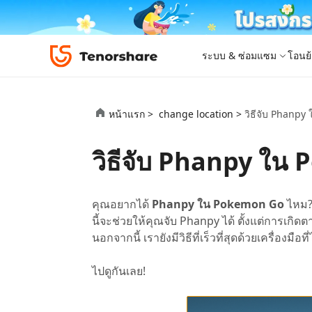
ระบบ & ซ่อมแซม
โอนย้
iOS 26
เครื่องมือโอนย้าย
Desktop
Desktop
หมวดหมู่โซลูชัน
หน้าแรก >
change location >
วิธีจับ Phanpy 
ReiBoot - ซ่อมแซมระบบ iOS
4DDiG 
iPhone 17
อัพเดท
New
แก้ไขปัญหา iOS/iPadOS 150+ รายการ
ซ่อมแซมปั
โปรแกรมปลดล็อก iPhone
iCareFone for LINE
iAnyGo - เปลี่ยนตำแหน่ง GPS
PDNob - PDF Editor for Windows
เครื่องมือปลด
iCareFon
4uKey -
PDNob 
วิธีจับ Phanpy ใน 
iPhone MDM Bypass
โปรแกรมปลดล
ย้าย LINE ระหว่าง Android & iPhone
เปลี่ยนตำแหน่งโดยไม่ต้องเจลเบรก/รูท
แก้ไขและปรับปรุง PDF ด้วย AI บน Windows
สำรองและจ
ปลดล็อค i
จับภาพแล
ReiBoot
Android Data Recovery
ซ่อมแซมระบบ
ReiBoot - ซ่อมแซมระบบ Android
4DDiG P
for iOS
ดาวน์เกรด iOS
ซ่อมแซมระบบ Android ง่าย ๆ
เครื่องมือ
4MeKey- iPhone Activation Unlock
PDNob - PDF Editor for Mac
Tenorsh
PDNob I
เครื่องมือกู้คืนข้อมูล
คุณอยากได้
Phanpy ใน Pokemon Go
ไหม? 
ปลดล็อค iCloud activation lock
แก้ไขและจัดการ PDF ด้วย AI บน macOS
รีทัชภาพบ
แปลภาพด้
New
Tenorshare
ดูโซลูชั่นทั้งหมด
iOS 26
นี้จะช่วยให้คุณจับ Phanpy ได้ ตั้งแต่การเก
ดูสินค้าทั้งหมด
UltData iOS Data Recovery
UltData
PDNob
นอกจากนี้ เรายังมีวิธีที่เร็วที่สุดด้วยเครื่องม
กู้คืนข้อมูล iPhone/iPad ที่สูญหาย
กู้คืนข้อม
Mobile
ศูนย์กลางร้านค้า
Web
iAnyGo
ไปดูกันเลย!
4DDiG - Windows Data Recovery
iAnyGo- iOS APP
ใหม่
4DDiG -
iAnyGo 
PDNob Online
Tenorsh
กู้คืนไฟล์ที่ถูกลบใน Windows
เปลี่ยนตำแหน่ง iPhone โดยไม่ใช้พีซี
กู้คืนไฟล์
เปลี่ยนตำแ
แปลงและรู้จำตัวอักษร (OCR) จาก PDF ได้ฟรีออน
สร้างสไลด์