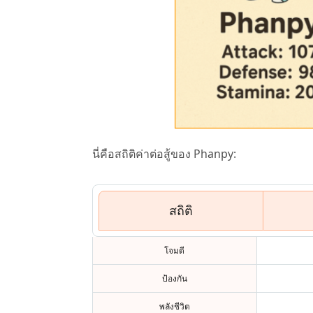
นี่คือสถิติค่าต่อสู้ของ Phanpy:
สถิติ
โจมตี
ป้องกัน
พลังชีวิต