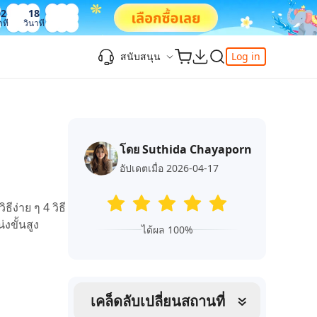
02
20
าที
วินาที
สนับสนุน
Log in
ความรู้เพิ่มเติม
ความรู้เพิ่มเติม
ความรู้เพิ่มเติม
วิดีโอยอดนิยม
ศูนย์ช่วยเหลือ
-Powered
iPhone 17
ดาวน์เกรด iOS 26
เพิ่มภาพถ่าย 3D บน iOS 26
เครื่องมือเปลี่ยนตำแหน่ง Pokemon Go ที่ดี
ติดต่อเรา
ที่สุด
โดย Suthida Chayaporn
แก้ไข iOS 26 ค้าง
ios 26 wallpaper
จุดเด่น
e
เปลี่ยนภูมิภาค ios
วิธีใช้ Apple Music Automix
ios 26 vs ios 18
อัปเดตเมื่อ 2026-04-17
iphone ถูกล็อคกับเจ้าของเครื่อง
เกี่ยวกับเรา
เปิดโหมดนักพัฒนาบน iOS 26
ดาวน์โหลดเครื่องมือ FRP Unlocker All-In-
ดู netflix ไม่ได้ ios 26
ง่าย ๆ 4 วิธี
ของ
One ฟรี
อัพเดทการสมัครสมาชิก
งขั้นสูง
ได้ผล 100%
เคล็ดลับเพิ่มเติม
วิดีโอแนะนำของ Tenorshare นำเสนอคำ
one
แนะนำทีละขั้นตอนที่ชัดเจนเพื่อช่วยให้คุณ
เข้าใจข้อมูลผลิตภัณฑ์ที่จำเป็นได้อย่าง
สำรวจ Tenorshare AI พร้อมฟีเจอร์ใหม่ที่น่า
รวดเร็ว
เคล็ดลับเปลี่ยนสถานที่
ทึ่ง
I