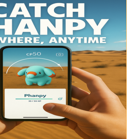
 Pro APP
มาแรง
are AI Bypass
Tenorshare AI Writer
 iPhone ด้วย AI ฟรี
หา AI ให้เหมือนเขียนโดยมนุษย์
เขียนได้เร็วขึ้น ฉลาดขึ้น และดีกว่าด้วย AI