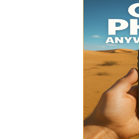
ไลน์
UltData for Android APP
Cleanup
ดูสินค้าทั้งหมด
ฟรี
Tenorsh
กู้คืนข้อมูล Android โดยไม่ต้องใช้พีซี
ล้างข้อมูล
PixPretty AI Photo Editor
แปลงเนื้อ
เครื่องมือแต่งรูปด้วย AI ฟรี