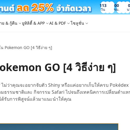
113
00
วัน
ชม.
น
าย & กู้คืน
ยูทิลิตี้ & APP
AI & PDF
โซลูชั่น
ใน Pokemon GO [4 วิธีง่าย ๆ]
Windows Boot Genius
4DDiG Photo Repair
iOS 26
iOS 26
AI
ญหา PC/ แล็ปท็อปภายในไม่กี่นาที
ซ่อมแซมรูปภาพที่เสียหายบน PC/Mac
ล็อก Apple ID
e - สำรองข้อมูล iOS ฟรี
 ปลดล็อค iPhone
Image to Text
iCloud Activation Lock Bypass
iCareFone WhatsApp Transfer
4uKey - ปลดล็อค Android
4DDiG Duplicate File Deleter
Pokemon GO [4 วิธีง่าย ๆ]
็อก Android
FRP Bypass
ัดการข้อมูล iOS อย่างง่ายดาย
Phone/iPad โดยไม่ต้องใช้รหัสผ่าน
ะแปลงภาพเป็นข้อความ
ย้าย Whatsapp ระหว่าง Android & iPhon
ปลดล็อค Android และ bypass FRP
ลบไฟล์ซ้ำด้วย AI
 Android
กู้คืนรูปภาพของ iPhone
artition Manager
4DDiG Video Repair
ใหม่
New
New
ย้ายระบบที่ง่ายและปลอดภัย
ซ่อมแซมวิดีโอที่เสียหายบน PC/Mac
are PixPretty
mage Translator
Phone Mirror
4DDiG Mac Cleaner
ไม่ว่าคุณจะอยากจับตัว Shiny หรือแค่อยากเก็บให้ครบ Pokédex วิธี
ุคคลมืออาชีพ
วย OCR
ซอฟต์แวร์กระจกหน้าจอ Android & iOS
ทำความสะอาดและเพิ่มประสิทธิภาพ Mac 
ิดตามธรรมชาติและ กิจกรรม Safari ไปจนถึงเทคนิคการเปลี่ยนตำแหน่
คุณด้วยคลิกเดียว
 Android Data Recovery
UltData WhatsApp Recovery
ือที่ได้รับการพิสูจน์แล้วมาแนะนำให้คุณ
ูล Android โดยไม่ต้องรูท
กู้คืนการแชท WhatsApp บน Android/iPh
New
 Mac Data Recovery
- Fake GPS APP Android
iCareFone Transfer APP
2.0.0
are AI Slides
Tenorshare AI PDF
ที่ถูกลบบน Mac
หน่ง Android โดยไม่ต้องใช้พีซี
ย้ายแชท Whatsapp Android/iPhone
ได้ภายในไม่กี่วินาทีด้วย AI
สรุปเอกสาร PDF ได้อย่างชาญฉลาดด้วย A