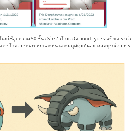
ดยใช้ลูกกวาด 50 ชิ้น สร้างตัวโจมตี Ground-type ที่แข็งแกร่งด้วย
ารโจมตีประเภทพิษและหิน และมีภูมิคุ้มกันอย่างสมบูรณ์ต่อการ