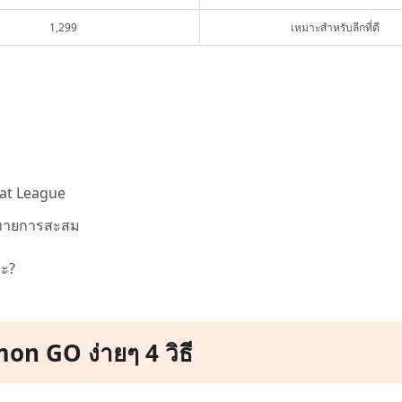
1,299
เหมาะสำหรับลีกที่ดี
eat League
าทายการสะสม
่ะ?
on GO ง่ายๆ 4 วิธี