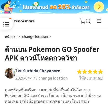
หน้าแรก >
change location >
ด้านบน Pokemon GO Spoofer
APK ดาวน์โหลดกวดวิชา
ReiBoot
for iOS
โดย Suthida Chayaporn
Tenorshare
2026-04-17 /
change location
ให้คะแนนเลย!
New
PDNob
คุณพร้อมที่จะเริ่มการผจญภัยที่น่าตื่นเต้นในโลกของ
iAnyGo
Pokémon GO และสำรวจโลกของพ็อกมอนจากฝ่ามือของ
คุณไหม ธุรกิจที่อยู่รอดตามกฎหมายและโดยธรรม?