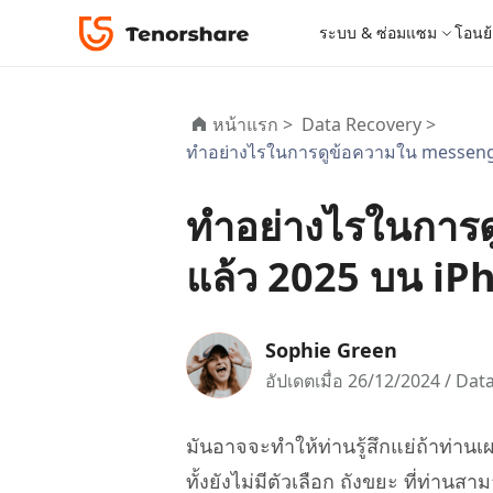
ระบบ & ซ่อมแซม
โอนย้
iOS 26
เครื่องมือโอนย้าย
Desktop
Desktop
หมวดหมู่โซลูชัน
หน้าแรก >
Data Recovery >
ReiBoot - ซ่อมแซมระบบ iOS
4DDiG 
iPhone 17
อัพเดท
New
ทำอย่างไรในการดูข้อความใน messenge
แก้ไขปัญหา iOS/iPadOS 150+ รายการ
ซ่อมแซมปั
โปรแกรมปลดล็อก iPhone
iCareFone for LINE
iAnyGo - เปลี่ยนตำแหน่ง GPS
PDNob - PDF Editor for Windows
เครื่องมือปลด
iCareFon
4uKey -
PDNob 
iPhone MDM Bypass
โปรแกรมปลดล
ย้าย LINE ระหว่าง Android & iPhone
เปลี่ยนตำแหน่งโดยไม่ต้องเจลเบรก/รูท
แก้ไขและปรับปรุง PDF ด้วย AI บน Windows
สำรองและจ
ปลดล็อค i
จับภาพแล
ReiBoot
ทำอย่างไรในการด
Android Data Recovery
ซ่อมแซมระบบ
ReiBoot - ซ่อมแซมระบบ Android
4DDiG P
for iOS
ดาวน์เกรด iOS
ซ่อมแซมระบบ Android ง่าย ๆ
เครื่องมือ
4MeKey- iPhone Activation Unlock
PDNob - PDF Editor for Mac
Tenorsh
PDNob I
เครื่องมือกู้คืนข้อมูล
แล้ว 2025 บน iP
ปลดล็อค iCloud activation lock
แก้ไขและจัดการ PDF ด้วย AI บน macOS
รีทัชภาพบ
แปลภาพด้
New
Tenorshare
ดูโซลูชั่นทั้งหมด
iOS 26
ดูสินค้าทั้งหมด
UltData iOS Data Recovery
UltData
PDNob
กู้คืนข้อมูล iPhone/iPad ที่สูญหาย
กู้คืนข้อม
Mobile
Sophie Green
ศูนย์กลางร้านค้า
Web
iAnyGo
อัปเดตเมื่อ 26/12/2024 /
Data
4DDiG - Windows Data Recovery
iAnyGo- iOS APP
ใหม่
4DDiG -
iAnyGo 
PDNob Online
Tenorsh
กู้คืนไฟล์ที่ถูกลบใน Windows
เปลี่ยนตำแหน่ง iPhone โดยไม่ใช้พีซี
กู้คืนไฟล์
เปลี่ยนตำแ
แปลงและรู้จำตัวอักษร (OCR) จาก PDF ได้ฟรีออน
สร้างสไลด์
มันอาจจะทำให้ท่านรู้สึกแย่ถ้าท่าน
ไลน์
UltData for Android APP
Cleanup
ทั้งยังไม่มีตัวเลือก ถังขยะ ที่ท่านสา
ดูสินค้าทั้งหมด
ฟรี
Tenorsh