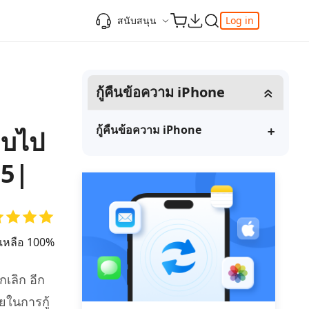
สนับสนุน
Log in
ความรู้เพิ่มเติม
ความรู้เพิ่มเติม
ความรู้เพิ่มเติม
วิดีโอยอดนิยม
ศูนย์ช่วยเหลือ
กู้คืนข้อความ iPhone
-Powered
iPhone 17
ดาวน์เกรด iOS 26
เพิ่มภาพถ่าย 3D บน iOS 26
เครื่องมือเปลี่ยนตำแหน่ง Pokemon Go ที่ดี
ติดต่อเรา
ที่สุด
แก้ไข iOS 26 ค้าง
ios 26 wallpaper
จุดเด่น
e
เปลี่ยนภูมิภาค ios
วิธีใช้ Apple Music Automix
ios 26 vs ios 18
กู้คืนข้อความ iPhone
ลบไป
iphone ถูกล็อคกับเจ้าของเครื่อง
เกี่ยวกับเรา
เปิดโหมดนักพัฒนาบน iOS 26
ดาวน์โหลดเครื่องมือ FRP Unlocker All-In-
ดู netflix ไม่ได้ ios 26
25|
ของ
One ฟรี
อัพเดทการสมัครสมาชิก
เคล็ดลับเพิ่มเติม
วิดีโอแนะนำของ Tenorshare นำเสนอคำ
one
แนะนำทีละขั้นตอนที่ชัดเจนเพื่อช่วยให้คุณ
เข้าใจข้อมูลผลิตภัณฑ์ที่จำเป็นได้อย่าง
ยเหลือ 100%
สำรวจ Tenorshare AI พร้อมฟีเจอร์ใหม่ที่น่า
รวดเร็ว
ทึ่ง
I
เลิก อีก
ดูเลย
เริ่มต้นเลย
เคล็ดลับเพิ่มเติม
ายในการกู้