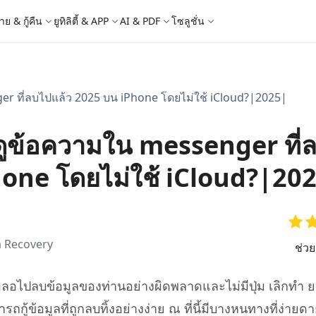
าย & กู้คืน
ยูทิลิตี้ & APP
AI & PDF
โซลูชั่น
Windows Boot Genius
4DDiG Photo Repair
iOS 26
iOS 26
AI
r ที่ลบไปแล้ว 2025 บน iPhone โดยไม่ใช้ iCloud?|2025|
ญหา PC/ แล็ปท็อปภายในไม่กี่นาที
ซ่อมแซมรูปภาพที่เสียหายบน PC/Mac
ล็อก Apple ID
e - สำรองข้อมูล iOS ฟรี
 ปลดล็อค iPhone
Image to Text
iCloud Activation Lock Bypass
iCareFone WhatsApp Transfer
4uKey - ปลดล็อค Android
4DDiG Duplicate File Deleter
็อก Android
FRP Bypass
ัดการข้อมูล iOS อย่างง่ายดาย
Phone/iPad โดยไม่ต้องใช้รหัสผ่าน
ะแปลงภาพเป็นข้อความ
ย้าย Whatsapp ระหว่าง Android & iPhon
ปลดล็อค Android และ bypass FRP
ลบไฟล์ซ้ำด้วย AI
ูข้อความใน messenger ที่
 Android
กู้คืนรูปภาพของ iPhone
artition Manager
4DDiG Video Repair
ใหม่
New
New
ย้ายระบบที่ง่ายและปลอดภัย
ซ่อมแซมวิดีโอที่เสียหายบน PC/Mac
are PixPretty
mage Translator
Phone Mirror
4DDiG Mac Cleaner
hone โดยไม่ใช้ iCloud?|20
ุคคลมืออาชีพ
วย OCR
ซอฟต์แวร์กระจกหน้าจอ Android & iOS
ทำความสะอาดและเพิ่มประสิทธิภาพ Mac 
คุณด้วยคลิกเดียว
 Android Data Recovery
UltData WhatsApp Recovery
ูล Android โดยไม่ต้องรูท
กู้คืนการแชท WhatsApp บน Android/iPh
New
 Recovery
ช่ว
 Mac Data Recovery
- Fake GPS APP Android
iCareFone Transfer APP
2.0.0
are AI Slides
Tenorshare AI PDF
ที่ถูกลบบน Mac
หน่ง Android โดยไม่ต้องใช้พีซี
ย้ายแชท Whatsapp Android/iPhone
ได้ภายในไม่กี่วินาทีด้วย AI
สรุปเอกสาร PDF ได้อย่างชาญฉลาดด้วย A
เผลอไปลบข้อมูลของท่านอย่างผิดพลาดและไม่มีปุ่ม เลิกทำ ยก
 Pro APP
มาแรง
มารถกู้ข้อมูลที่ถูกลบทิ้งอย่างง่าย ณ ที่นี้มีบางหนทางที่ง่ายด
are AI Bypass
Tenorshare AI Writer