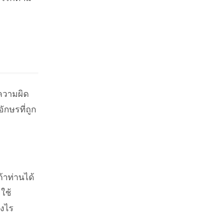
นความผิด
อักษรที่ถูก
ถ้าท่านได้
ใช้
างไร