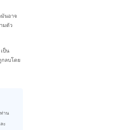
กมันอาจ
วามตัว
 เป็น
ี่ถูกลบโดย
งท่าน
และ