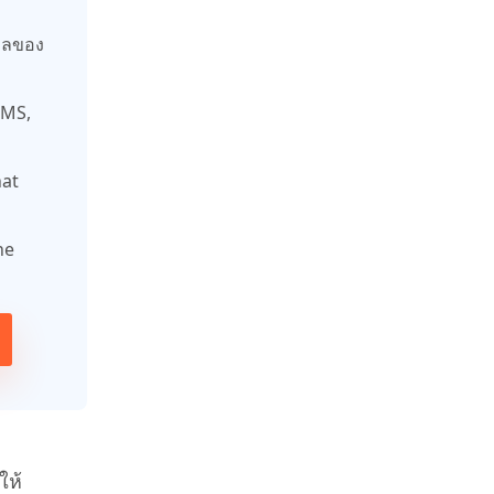
ูลของ
SMS,
hat
ne
ให้