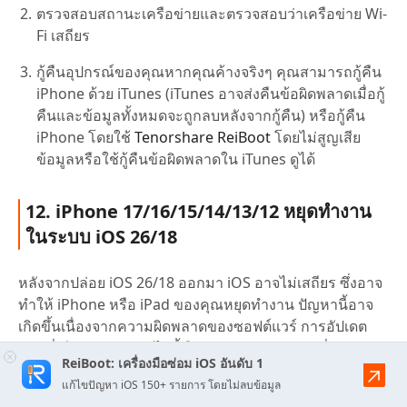
ตรวจสอบสถานะเครือข่ายและตรวจสอบว่าเครือข่าย Wi-
Fi เสถียร
กู้คืนอุปกรณ์ของคุณหากคุณค้างจริงๆ คุณสามารถกู้คืน
iPhone ด้วย iTunes (iTunes อาจส่งคืนข้อผิดพลาดเมื่อกู้
คืนและข้อมูลทั้งหมดจะถูกลบหลังจากกู้คืน) หรือกู้คืน
iPhone โดยใช้
Tenorshare ReiBoot
โดยไม่สูญเสีย
ข้อมูลหรือใช้กู้คืนข้อผิดพลาดใน iTunes ดูได้
12. iPhone 17/16/15/14/13/12 หยุดทำงาน
ในระบบ iOS 26/18
หลังจากปล่อย iOS 26/18 ออกมา iOS อาจไม่เสถียร ซึ่งอาจ
ทำให้ iPhone หรือ iPad ของคุณหยุดทำงาน ปัญหานี้อาจ
เกิดขึ้นเนื่องจากความผิดพลาดของซอฟต์แวร์ การอัปเดต
iOS ที่เสียหาย ฯลฯ ต่อไปนี้คือมาตรการบางอย่างที่คุณ
ReiBoot: เครื่องมือซ่อม iOS อันดับ 1
สามารถดำเนินการเพื่อแก้ไขปัญหานี้ได้
แก้ไขปัญหา iOS 150+ รายการ โดยไม่ลบข้อมูล