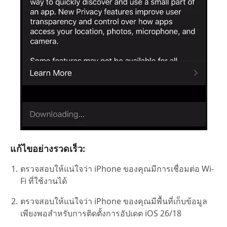
แก้ไขอย่างรวดเร็ว:
ตรวจสอบให้แน่ใจว่า iPhone ของคุณมีการเชื่อมต่อ Wi-
Fi ที่ใช้งานได้
ตรวจสอบให้แน่ใจว่า iPhone ของคุณมีพื้นที่เก็บข้อมูล
เพียงพอสำหรับการติดตั้งการอัปเดต iOS 26/18