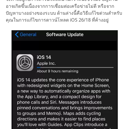
อาจเกิดขึ้นเนื่องจากการเชื่อมต่อเครือข่ายไม่ดี หรือจาก
ปัญหาบางอย่างของระบบ ด้านล่างนี้คือวิธีแก้ไขด่วนสำหรับ
คุณในการแก้ไขการดาวน์โหลด iOS 26/18 ที่ค้างอยู่