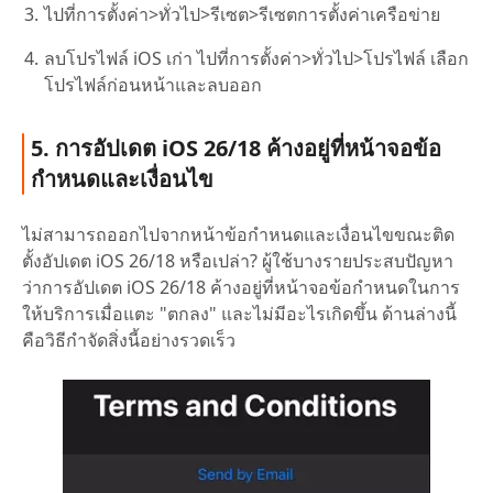
ไปที่การตั้งค่า>ทั่วไป>รีเซต>รีเซตการตั้งค่าเครือข่าย
ลบโปรไฟล์ iOS เก่า ไปที่การตั้งค่า>ทั่วไป>โปรไฟล์ เลือก
โปรไฟล์ก่อนหน้าและลบออก
5. การอัปเดต iOS 26/18 ค้างอยู่ที่หน้าจอข้อ
กำหนดและเงื่อนไข
ไม่สามารถออกไปจากหน้าข้อกำหนดและเงื่อนไขขณะติด
ตั้งอัปเดต iOS 26/18 หรือเปล่า? ผู้ใช้บางรายประสบปัญหา
ว่าการอัปเดต iOS 26/18 ค้างอยู่ที่หน้าจอข้อกำหนดในการ
ให้บริการเมื่อแตะ "ตกลง" และไม่มีอะไรเกิดขึ้น ด้านล่างนี้
คือวิธีกำจัดสิ่งนี้อย่างรวดเร็ว