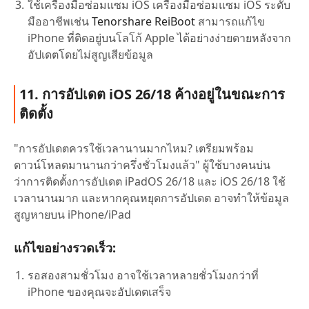
ใช้เครื่องมือซ่อมแซม iOS เครื่องมือซ่อมแซม iOS ระดับ
มืออาชีพเช่น
Tenorshare ReiBoot
สามารถแก้ไข
iPhone ที่ติดอยู่บนโลโก้ Apple ได้อย่างง่ายดายหลังจาก
อัปเดตโดยไม่สูญเสียข้อมูล
11. การอัปเดต iOS 26/18 ค้างอยู่ในขณะการ
ติดตั้ง
"การอัปเดตควรใช้เวลานานมากไหม? เตรียมพร้อม
ดาวน์โหลดมานานกว่าครึ่งชั่วโมงแล้ว" ผู้ใช้บางคนบ่น
ว่าการติดตั้งการอัปเดต iPadOS 26/18 และ iOS 26/18 ใช้
เวลานานมาก และหากคุณหยุดการอัปเดต อาจทำให้ข้อมูล
สูญหายบน iPhone/iPad
แก้ไขอย่างรวดเร็ว:
รอสองสามชั่วโมง อาจใช้เวลาหลายชั่วโมงกว่าที่
iPhone ของคุณจะอัปเดตเสร็จ