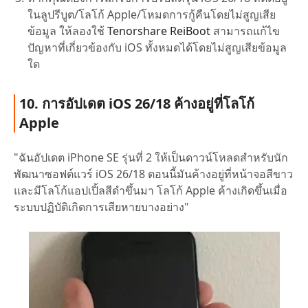
ในลูปรีบูต/โลโก้ Apple/โหมดการกู้คืนโดยไม่สูญเสีย
ข้อมูล ให้ลองใช้
Tenorshare ReiBoot
สามารถแก้ไข
ปัญหาที่เกี่ยวข้องกับ iOS ทั้งหมดได้โดยไม่สูญเสียข้อมูล
ใด
10. การอัปเดต iOS 26/18 ค้างอยู่ที่โลโก้
Apple
"ฉันอัปเดต iPhone SE รุ่นที่ 2 ให้เป็นดาวน์โหลดสำหรับนัก
พัฒนาซอฟต์แวร์ iOS 26/18 ตอนนี้มันค้างอยู่ที่หน้าจอสีขาว
และมีโลโก้แอปเปิ้ลสีดำขึ้นมา โลโก้ Apple ค้างเกิดขึ้นเมื่อ
ระบบปฏิบัติเกิดการเสียหายบางอย่าง"