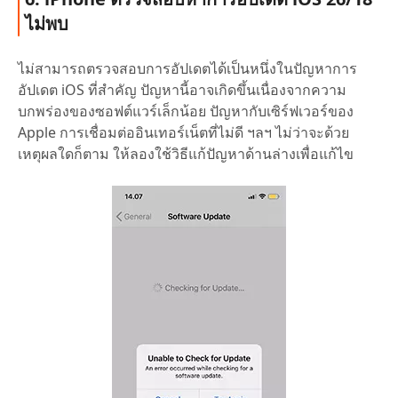
ไม่พบ
ไม่สามารถตรวจสอบการอัปเดตได้เป็นหนึ่งในปัญหาการ
อัปเดต iOS ที่สำคัญ ปัญหานี้อาจเกิดขึ้นเนื่องจากความ
บกพร่องของซอฟต์แวร์เล็กน้อย ปัญหากับเซิร์ฟเวอร์ของ
Apple การเชื่อมต่ออินเทอร์เน็ตที่ไม่ดี ฯลฯ ไม่ว่าจะด้วย
เหตุผลใดก็ตาม ให้ลองใช้วิธีแก้ปัญหาด้านล่างเพื่อแก้ไข