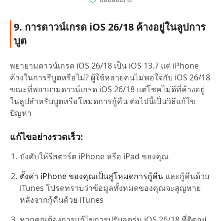
9. การดาวน์เกรด iOS 26/18 ค้างอยู่ในลูปการ
บูต
พยายามดาวน์เกรด iOS 26/18 เป็น iOS 13.7 แต่ iPhone
ค้างในการรีบูตหรือไม่? ผู้ใช้หลายคนไม่พอใจกับ iOS 26/18
ขณะที่พยายามดาวน์เกรด iOS 26/18 แต่โชคไม่ดีที่ค้างอยู่
ในลูปสำหรับบูตหรือโหมดการกู้คืน ต่อไปนี้เป็นวิธีแก้ไข
ปัญหา
แก้ไขอย่างรวดเร็ว:
บังคับให้รีสตาร์ต iPhone หรือ iPad ของคุณ
ตั้งค่า iPhone ของคุณเป็นสู่โหมดการกู้คืน
และกู้คืนด้วย
iTunes โปรดทราบว่าข้อมูลทั้งหมดของคุณจะสูญหาย
หลังจากกู้คืนด้วย iTunes
หากคุณต้องการแก้ไขการปรับลดรุ่น iOS 26/18 ที่ติดอยู่