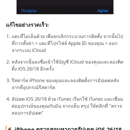
แก้ไขอย่างรวดเร็ว:
แตะที่ไม่เห็นด้วย เพื่อยกเลิกกระบวนการติดตั้ง จากนั้นไป
ที่การตั้งค่า > แตะที่โปรไฟล์ Apple ID ของคุณ > ออก
จากระบบ iCloud
หลังจากนั้นลงชื่อเข้าใช้บัญชี iCloud ของคุณและลองติด
ตั้ง iOS 26/18 อีกครั้ง
รีสตาร์ต iPhone ของคุณและลองติดตั้งการอัปเดตหลัง
จากที่อุปกรณ์รีสตาร์ต
อัปเดต iOS 26/18 ด้วย iTunes เรียกใช้ iTunes และเชื่อม
ต่ออุปกรณ์ของคุณกับมัน จากแท็บ สรุป ให้คลิกที่ "ตรวจ
สอบการอัปเดต"
6. iPhone ตรวจสอบหาการอัปเดต iOS 26/18