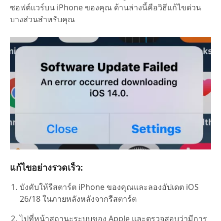
ซอฟต์แวร์บน iPhone ของคุณ ด้านล่างนี้คือวิธีแก้ไขด่วน
บางส่วนสำหรับคุณ
แก้ไขอย่างรวดเร็ว:
บังคับให้รีสตาร์ต iPhone ของคุณและลองอัปเดต iOS
26/18 ในภายหลังหลังจากรีสตาร์ต
ไปที่หน้าสถานะระบบของ Apple และตรวจสอบว่ามีการ