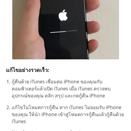
แก้ไขอย่างรวดเร็ว:
กู้คืนด้วย iTunes เชื่อมต่อ iPhone ของคุณกับ
คอมพิวเตอร์แล้วเปิด iTunes เมื่อ iTunes ตรวจพบ
อุปกรณ์ของคุณ คลิก สรุป และกดกู้คืน iPhone
แก้ไขในโหมดการกู้คืน หาก iTunes ไม่ยอมรับ iPhone
ของคุณ ให้นำ iPhone เข้าสู่โหมดการกู้คืนแล้วกู้คืนด้วย
iTunes