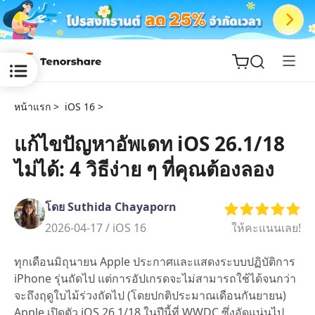
หน้าแรก >
iOS 16 >
แก้ไขปัญหาอัพเดท iOS 26.1/18
ไม่ได้: 4 วิธีง่าย ๆ ที่คุณต้องลอง
ReiBoot
for iOS
โดย Suthida Chayaporn
Tenorshare
2026-04-17 /
iOS 16
ให้คะแนนเลย!
New
PDNob
ทุกเดือนมิถุนายน Apple ประกาศและแสดงระบบปฏิบัติการ
iAnyGo
iPhone รุ่นถัดไป แต่การอัปเกรดจะไม่สามารถใช้ได้จนกว่า
จะถึงฤดูใบไม้ร่วงถัดไป (โดยปกติประมาณเดือนกันยายน)
Apple เปิดตัว iOS 26.1/18 ในปีนี้ที่ WWDC ซึ่งอัดแน่นไป