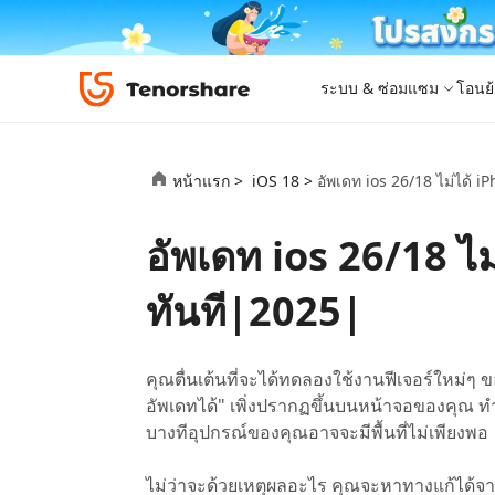
ระบบ & ซ่อมแซม
โอนย้
iOS 26
เครื่องมือโอนย้าย
Desktop
Desktop
หมวดหมู่โซลูชัน
หน้าแรก >
iOS 18 >
อัพเดท ios 26/18 ไม่ได้ 
ReiBoot - ซ่อมแซมระบบ iOS
4DDiG 
iPhone 17
อัพเดท
New
แก้ไขปัญหา iOS/iPadOS 150+ รายการ
ซ่อมแซมปั
โปรแกรมปลดล็อก iPhone
iCareFone for LINE
iAnyGo - เปลี่ยนตำแหน่ง GPS
PDNob - PDF Editor for Windows
เครื่องมือปลด
iCareFon
4uKey -
PDNob 
อัพเดท ios 26/18 ไ
iPhone MDM Bypass
โปรแกรมปลดล
ย้าย LINE ระหว่าง Android & iPhone
เปลี่ยนตำแหน่งโดยไม่ต้องเจลเบรก/รูท
แก้ไขและปรับปรุง PDF ด้วย AI บน Windows
สำรองและจ
ปลดล็อค i
จับภาพแล
ReiBoot
Android Data Recovery
ซ่อมแซมระบบ
ReiBoot - ซ่อมแซมระบบ Android
4DDiG P
for iOS
ดาวน์เกรด iOS
ทันที|2025|
ซ่อมแซมระบบ Android ง่าย ๆ
เครื่องมือ
4MeKey- iPhone Activation Unlock
PDNob - PDF Editor for Mac
Tenorsh
PDNob I
เครื่องมือกู้คืนข้อมูล
ปลดล็อค iCloud activation lock
แก้ไขและจัดการ PDF ด้วย AI บน macOS
รีทัชภาพบ
แปลภาพด้
New
Tenorshare
ดูโซลูชั่นทั้งหมด
iOS 26
ดูสินค้าทั้งหมด
UltData iOS Data Recovery
UltData
PDNob
คุณตื่นเต้นที่จะได้ทดลองใช้งานฟีเจอร์ใหม่ๆ ข
กู้คืนข้อมูล iPhone/iPad ที่สูญหาย
กู้คืนข้อม
Mobile
อัพเดทได้" เพิ่งปรากฏขึ้นบนหน้าจอของคุณ ท
ศูนย์กลางร้านค้า
Web
iAnyGo
บางทีอุปกรณ์ของคุณอาจจะมีพื้นที่ไม่เพียงพอ
4DDiG - Windows Data Recovery
iAnyGo- iOS APP
ใหม่
4DDiG -
iAnyGo 
PDNob Online
Tenorsh
กู้คืนไฟล์ที่ถูกลบใน Windows
เปลี่ยนตำแหน่ง iPhone โดยไม่ใช้พีซี
กู้คืนไฟล์
เปลี่ยนตำแ
ไม่ว่าจะด้วยเหตุผลอะไร คุณจะหาทางแก้ได้จ
แปลงและรู้จำตัวอักษร (OCR) จาก PDF ได้ฟรีออน
สร้างสไลด์