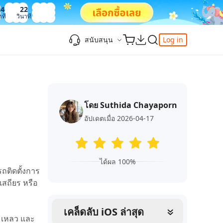
24
23
าที
วินาที
สนับสนุน
Log in
ความรู้เพิ่มเติม
ความรู้เพิ่มเติม
ความรู้เพิ่มเติม
วิดีโอยอดนิยม
ศูนย์ช่วยเหลือ
-Powered
iPhone 17
ดาวน์เกรด iOS 26
เพิ่มภาพถ่าย 3D บน iOS 26
เครื่องมือเปลี่ยนตำแหน่ง Pokemon Go ที่ดี
ติดต่อเรา
ที่สุด
โดย Suthida Chayaporn
แก้ไข iOS 26 ค้าง
ios 26 wallpaper
จุดเด่น
e
เปลี่ยนภูมิภาค ios
วิธีใช้ Apple Music Automix
ios 26 vs ios 18
อัปเดตเมื่อ 2026-04-17
iphone ถูกล็อคกับเจ้าของเครื่อง
เกี่ยวกับเรา
เปิดโหมดนักพัฒนาบน iOS 26
ดาวน์โหลดเครื่องมือ FRP Unlocker All-In-
ดู netflix ไม่ได้ ios 26
ของ
One ฟรี
อัพเดทการสมัครสมาชิก
ได้ผล 100%
เคล็ดลับเพิ่มเติม
รถติดตั้งการ
วิดีโอแนะนำของ Tenorshare นำเสนอคำ
one
เสถียร หรือ
แนะนำทีละขั้นตอนที่ชัดเจนเพื่อช่วยให้คุณ
เข้าใจข้อมูลผลิตภัณฑ์ที่จำเป็นได้อย่าง
สำรวจ Tenorshare AI พร้อมฟีเจอร์ใหม่ที่น่า
รวดเร็ว
เคล็ดลับ iOS ล่าสุด
ทึ่ง
มเหลว และ
I