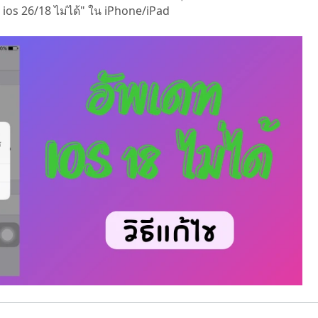
ios 26/18 ไม่ได้" ใน iPhone/iPad
 Pro APP
มาแรง
are AI Bypass
Tenorshare AI Writer
 iPhone ด้วย AI ฟรี
หา AI ให้เหมือนเขียนโดยมนุษย์
เขียนได้เร็วขึ้น ฉลาดขึ้น และดีกว่าด้วย AI