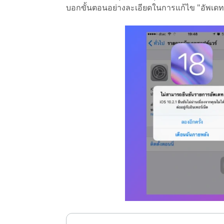
บอกขั้นตอนอย่างละเอียดในการแก้ไข "อัพเดท 
ไลน์
UltData for Android APP
Cleanup
ดูสินค้าทั้งหมด
ฟรี
Tenorsh
กู้คืนข้อมูล Android โดยไม่ต้องใช้พีซี
ล้างข้อมูล
PixPretty AI Photo Editor
แปลงเนื้อ
เครื่องมือแต่งรูปด้วย AI ฟรี