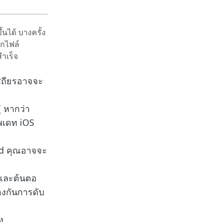
นได้ บางครั้ง
ากไฟล์
ำเร็จ
เสถียรอาจจะ
่ หากว่า
ัพเดท iOS
Pad คุณอาจจะ
 และต้นตอ
้องกันการดับ
ง