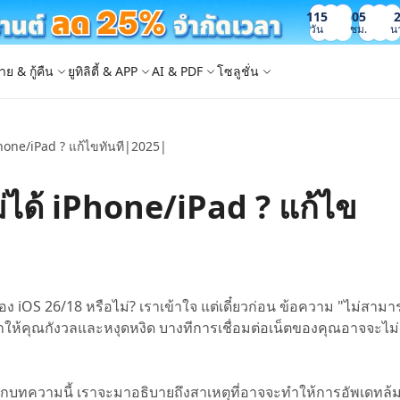
115
05
วัน
ชม.
น
าย & กู้คืน
ยูทิลิตี้ & APP
AI & PDF
โซลูชั่น
iPhone/iPad ? แก้ไขทันที|2025|
Windows Boot Genius
4DDiG Photo Repair
iOS 26
iOS 26
AI
ญหา PC/ แล็ปท็อปภายในไม่กี่นาที
ซ่อมแซมรูปภาพที่เสียหายบน PC/Mac
ล็อก Apple ID
e - สำรองข้อมูล iOS ฟรี
 ปลดล็อค iPhone
Image to Text
iCloud Activation Lock Bypass
iCareFone WhatsApp Transfer
4uKey - ปลดล็อค Android
4DDiG Duplicate File Deleter
ม่ได้ iPhone/iPad ? แก้ไข
็อก Android
FRP Bypass
ัดการข้อมูล iOS อย่างง่ายดาย
Phone/iPad โดยไม่ต้องใช้รหัสผ่าน
ะแปลงภาพเป็นข้อความ
ย้าย Whatsapp ระหว่าง Android & iPhon
ปลดล็อค Android และ bypass FRP
ลบไฟล์ซ้ำด้วย AI
 Android
กู้คืนรูปภาพของ iPhone
artition Manager
4DDiG Video Repair
ใหม่
New
New
ย้ายระบบที่ง่ายและปลอดภัย
ซ่อมแซมวิดีโอที่เสียหายบน PC/Mac
are PixPretty
mage Translator
Phone Mirror
4DDiG Mac Cleaner
ุคคลมืออาชีพ
วย OCR
ซอฟต์แวร์กระจกหน้าจอ Android & iOS
ทำความสะอาดและเพิ่มประสิทธิภาพ Mac 
คุณด้วยคลิกเดียว
 Android Data Recovery
UltData WhatsApp Recovery
อง iOS 26/18 หรือไม่? เราเข้าใจ แต่เดี๋ยวก่อน ข้อความ "ไม่สามา
ูล Android โดยไม่ต้องรูท
กู้คืนการแชท WhatsApp บน Android/iPh
ำให้คุณกังวลและหงุดหงิด บางทีการเชื่อมต่อเน็ตของคุณอาจจะไม่
New
 Mac Data Recovery
- Fake GPS APP Android
iCareFone Transfer APP
2.0.0
are AI Slides
Tenorshare AI PDF
ที่ถูกลบบน Mac
หน่ง Android โดยไม่ต้องใช้พีซี
ย้ายแชท Whatsapp Android/iPhone
ากบทความนี้ เราจะมาอธิบายถึงสาเหตุที่อาจจะทำให้การอัพเดทล้
ได้ภายในไม่กี่วินาทีด้วย AI
สรุปเอกสาร PDF ได้อย่างชาญฉลาดด้วย A