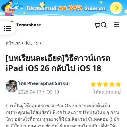
หน้าแรก >
iOS 19 >
[บทเรียนละเอียด]วิธีดาวน์เกรด
iPad iOS 26 กลับไป iOS 18
ReiBoot
for iOS
โดย Pheeraphat Sirikul
Tenorshare
2026-04-17 /
iOS 19
ให้คะแนนเลย!
New
PDNob
การเป็นผู้ใช้กลุ่มแรกของ iPadOS 26 อาจจะน่าตื่นเต้น
iAnyGo
เพราะคุณจะได้สัมผัสกับฟีเจอร์และการปรับปรุงใหม่ ๆ ก่อน
ใคร อย่างไรก็ตาม ทุกอย่างก็มีข้อเสีย เวอร์ชันทดสอบ () มัก
จะมีบั๊ก ปัญหาความเข้ากันได้ และความไม่เสถียรที่ทำให้