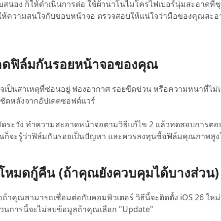
นอง ก็ให้ดำเนินการต่อ ใช้ผ้านาโนไมโครไฟเบอร์นุ่มสะอาดที่ชุบ
โดยให้ความสนใจกับขอบหน้าจอ ตรวจสอบให้แน่ใจว่ามือของคุณสะ
อดฟิล์มกันรอยหน้าจอของคุณ
าอาจเป็นสาเหตุที่ซ่อนอยู่ ฟองอากาศ รอยขีดข่วน หรือความหนาที่ไม่
้ชัดหลังจากอัปเดตซอฟต์แวร์
มัดระวัง ทำความสะอาดหน้าจอตามวิธีแก้ไข 2 แล้วทดสอบการตอ
ก็จะรู้ว่าฟิล์มกันรอยเป็นปัญหา และควรลงทุนซื้อฟิล์มคุณภาพสูง
นโหมดกู้คืน (ถ้าคุณยังควบคุมได้บางส่วน)
้าคุณสามารถเชื่อมต่อกับคอมพิวเตอร์ วิธีนี้จะติดตั้ง iOS 26 ให
นการนี้จะไม่ลบข้อมูลถ้าคุณเลือก "Update"