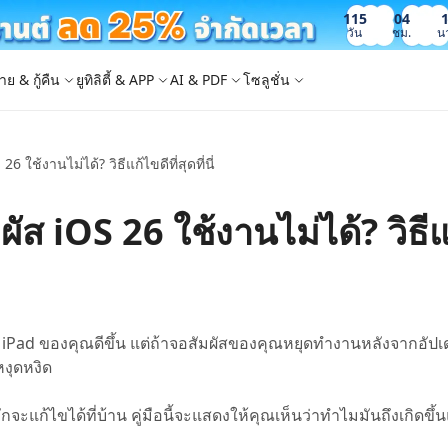
115
04
วัน
ชม.
น
าย & กู้คืน
ยูทิลิตี้ & APP
AI & PDF
โซลูชั่น
 ใช้งานไม่ได้? วิธีแก้ไขดีที่สุดที่นี่
Windows Boot Genius
4DDiG Photo Repair
iOS 26
iOS 26
AI
ญหา PC/ แล็ปท็อปภายในไม่กี่นาที
ซ่อมแซมรูปภาพที่เสียหายบน PC/Mac
ล็อก Apple ID
e - สำรองข้อมูล iOS ฟรี
 ปลดล็อค iPhone
Image to Text
iCloud Activation Lock Bypass
iCareFone WhatsApp Transfer
4uKey - ปลดล็อค Android
4DDiG Duplicate File Deleter
ส iOS 26 ใช้งานไม่ได้? วิธีแ
็อก Android
FRP Bypass
ัดการข้อมูล iOS อย่างง่ายดาย
Phone/iPad โดยไม่ต้องใช้รหัสผ่าน
ะแปลงภาพเป็นข้อความ
ย้าย Whatsapp ระหว่าง Android & iPhon
ปลดล็อค Android และ bypass FRP
ลบไฟล์ซ้ำด้วย AI
 Android
กู้คืนรูปภาพของ iPhone
artition Manager
4DDiG Video Repair
ใหม่
New
New
ย้ายระบบที่ง่ายและปลอดภัย
ซ่อมแซมวิดีโอที่เสียหายบน PC/Mac
are PixPretty
mage Translator
Phone Mirror
4DDiG Mac Cleaner
ุคคลมืออาชีพ
วย OCR
ซอฟต์แวร์กระจกหน้าจอ Android & iOS
ทำความสะอาดและเพิ่มประสิทธิภาพ Mac 
คุณด้วยคลิกเดียว
 Android Data Recovery
UltData WhatsApp Recovery
 iPad ของคุณดีขึ้น แต่ถ้าจอสัมผัสของคุณหยุดทำงานหลังจากอัปเ
ูล Android โดยไม่ต้องรูท
กู้คืนการแชท WhatsApp บน Android/iPh
หงุดหงิด
New
 Mac Data Recovery
- Fake GPS APP Android
iCareFone Transfer APP
2.0.0
จะแก้ไขได้ที่บ้าน คู่มือนี้จะแสดงให้คุณเห็นว่าทำไมมันถึงเกิดขึ
are AI Slides
Tenorshare AI PDF
ที่ถูกลบบน Mac
หน่ง Android โดยไม่ต้องใช้พีซี
ย้ายแชท Whatsapp Android/iPhone
ได้ภายในไม่กี่วินาทีด้วย AI
สรุปเอกสาร PDF ได้อย่างชาญฉลาดด้วย A