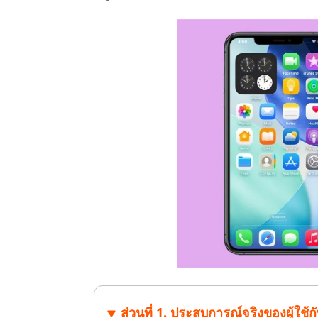
ไลน์
UltData for Android APP
Cleanup
ดูสินค้าทั้งหมด
ฟรี
Tenorsh
กู้คืนข้อมูล Android โดยไม่ต้องใช้พีซี
ล้างข้อมูล
PixPretty AI Photo Editor
แปลงเนื้อ
เครื่องมือแต่งรูปด้วย AI ฟรี
ส่วนที่ 1. ประสบการณ์จริงของผู้ใช้