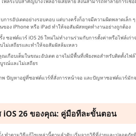
 ไฟล์ระบบสำคัญบางไฟล์อาจเสียหาย สิ่งนี้สามารถทำลายการเชื่อ
บการอัปเดตอย่างรอบคอบ แต่บางครั้งก็อาจมีความผิดพลาดเล็ก ๆ (
รุ่นของ iPhone หรือ iPad ทำให้จอสัมผัสหยุดทำงานอย่างถูกต้อง
ั้ง ซอฟต์แวร์ iOS 26 ใหม่ไม่ทำงานร่วมกับการตั้งค่าหรือไฟล์เก่า
บไม่เสถียรและทำให้จอสัมผัสล้มเหลว
ณเกือบเต็มในขณะอัปเดต อาจไม่มีพื้นที่เพียงพอสำหรับติดตั้งไฟล์
สมบูรณ์และไม่เสถียร
 ปัญหาอยู่ที่ซอฟต์แวร์ที่สั่งการหน้าจอ และปัญหาซอฟต์แวร์มัก
ัส iOS 26 ของคุณ: คู่มือทีละขั้นตอน
 ทำตามวิธีแก้ไขเหล่านี้ตามลำดับ เริ่มจากวิธีที่ง่ายและปลอดภัยที่