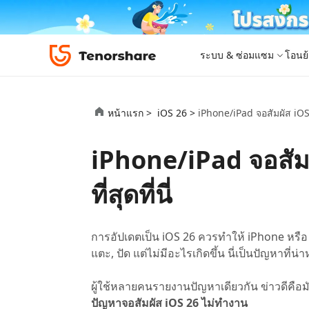
ระบบ & ซ่อมแซม
โอนย้
iOS 26
เครื่องมือโอนย้าย
Desktop
Desktop
หมวดหมู่โซลูชัน
หน้าแรก >
iOS 26 >
iPhone/iPad จอสัมผัส iOS 26
ReiBoot - ซ่อมแซมระบบ iOS
4DDiG 
iPhone 17
อัพเดท
New
แก้ไขปัญหา iOS/iPadOS 150+ รายการ
ซ่อมแซมปั
โปรแกรมปลดล็อก iPhone
iCareFone for LINE
iAnyGo - เปลี่ยนตำแหน่ง GPS
PDNob - PDF Editor for Windows
เครื่องมือปลด
iCareFon
4uKey -
PDNob 
iPhone/iPad จอสัมผั
iPhone MDM Bypass
โปรแกรมปลดล
ย้าย LINE ระหว่าง Android & iPhone
เปลี่ยนตำแหน่งโดยไม่ต้องเจลเบรก/รูท
แก้ไขและปรับปรุง PDF ด้วย AI บน Windows
สำรองและจ
ปลดล็อค i
จับภาพแล
ReiBoot
Android Data Recovery
ซ่อมแซมระบบ
ReiBoot - ซ่อมแซมระบบ Android
4DDiG P
for iOS
ดาวน์เกรด iOS
ที่สุดที่นี่
ซ่อมแซมระบบ Android ง่าย ๆ
เครื่องมือ
4MeKey- iPhone Activation Unlock
PDNob - PDF Editor for Mac
Tenorsh
PDNob I
เครื่องมือกู้คืนข้อมูล
ปลดล็อค iCloud activation lock
แก้ไขและจัดการ PDF ด้วย AI บน macOS
รีทัชภาพบ
แปลภาพด้
New
Tenorshare
ดูโซลูชั่นทั้งหมด
iOS 26
ดูสินค้าทั้งหมด
UltData iOS Data Recovery
UltData
PDNob
การอัปเดตเป็น iOS 26 ควรทำให้ iPhone หรือ
กู้คืนข้อมูล iPhone/iPad ที่สูญหาย
กู้คืนข้อม
Mobile
แตะ, ปัด แต่ไม่มีอะไรเกิดขึ้น นี่เป็นปัญหาที่น่า
ศูนย์กลางร้านค้า
Web
iAnyGo
4DDiG - Windows Data Recovery
iAnyGo- iOS APP
ใหม่
4DDiG -
iAnyGo 
ผู้ใช้หลายคนรายงานปัญหาเดียวกัน ข่าวดีคือมัก
PDNob Online
Tenorsh
กู้คืนไฟล์ที่ถูกลบใน Windows
เปลี่ยนตำแหน่ง iPhone โดยไม่ใช้พีซี
กู้คืนไฟล์
เปลี่ยนตำแ
ปัญหาจอสัมผัส iOS 26 ไม่ทำงาน
แปลงและรู้จำตัวอักษร (OCR) จาก PDF ได้ฟรีออน
สร้างสไลด์