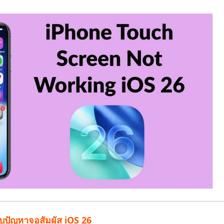
 Pro APP
มาแรง
are AI Bypass
Tenorshare AI Writer
 iPhone ด้วย AI ฟรี
หา AI ให้เหมือนเขียนโดยมนุษย์
เขียนได้เร็วขึ้น ฉลาดขึ้น และดีกว่าด้วย AI
กับปัญหาจอสัมผัส iOS 26