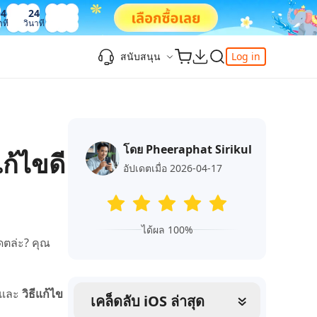
14
25
าที
วินาที
สนับสนุน
Log in
ความรู้เพิ่มเติม
ความรู้เพิ่มเติม
ความรู้เพิ่มเติม
วิดีโอยอดนิยม
ศูนย์ช่วยเหลือ
-Powered
iPhone 17
ดาวน์เกรด iOS 26
เพิ่มภาพถ่าย 3D บน iOS 26
เครื่องมือเปลี่ยนตำแหน่ง Pokemon Go ที่ดี
ติดต่อเรา
ที่สุด
โดย Pheeraphat Sirikul
แก้ไข iOS 26 ค้าง
ios 26 wallpaper
จุดเด่น
ก้ไขดี
e
เปลี่ยนภูมิภาค ios
วิธีใช้ Apple Music Automix
ios 26 vs ios 18
อัปเดตเมื่อ 2026-04-17
iphone ถูกล็อคกับเจ้าของเครื่อง
เกี่ยวกับเรา
เปิดโหมดนักพัฒนาบน iOS 26
ดาวน์โหลดเครื่องมือ FRP Unlocker All-In-
ดู netflix ไม่ได้ ios 26
ของ
One ฟรี
อัพเดทการสมัครสมาชิก
ได้ผล 100%
เคล็ดลับเพิ่มเติม
ดตล่ะ? คุณ
วิดีโอแนะนำของ Tenorshare นำเสนอคำ
one
แนะนำทีละขั้นตอนที่ชัดเจนเพื่อช่วยให้คุณ
เข้าใจข้อมูลผลิตภัณฑ์ที่จำเป็นได้อย่าง
สำรวจ Tenorshare AI พร้อมฟีเจอร์ใหม่ที่น่า
้นและ
วิธีแก้ไข
รวดเร็ว
เคล็ดลับ iOS ล่าสุด
ทึ่ง
I