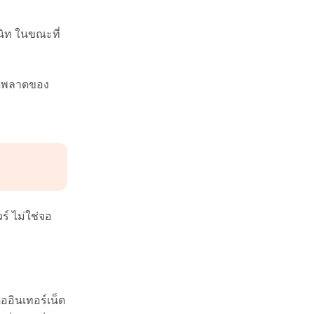
ิท ในขณะที่
ผิดพลาดของ
์ ไม่ใช่จอ
อินเทอร์เน็ต