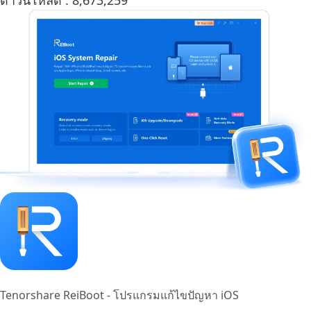
ดาวน์โหลด :
8,673,259
Tenorshare ReiBoot - โปรแกรมแก้ไขปัญหา iOS