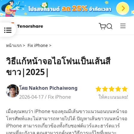
หน้าแรก >
Fix iPhone >
วิธีแก้หน้าจอไอโฟนเป็นเส้นสี
ขาว|2025|
ReiBoot
for iOS
โดย Nakhon Pichaiwong
Tenorshare
2026-04-17 /
Fix iPhone
ให้คะแนนเลย!
New
PDNob
เมื่อคุณพบว่า iPhone ของคุณมีเส้นขาวแนวนอนบนหน้าจอ
iAnyGo
โทรศัพท์และไม่สามารถหายไปได้ ปัญหาเส้นขาวบนหน้าจอ
iPhone สามารถเกี่ยวข้องทั้งกับซอฟต์แวร์และฮาร์ดแวร์
แทนที่จะกังวล คุณสามารถค้นหาวิธีการแก้ไขที่เหมาะ