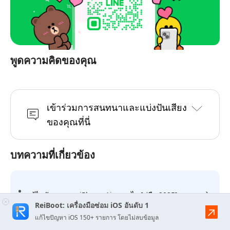
พูดความคิดของคุณ
เข้าร่วมการสนทนาและแบ่งปันเสียง
ของคุณที่นี่
บทความที่เกี่ยวข้อง
แก้ไขปัญหาแบต iPhone Air หมดไว [คู่มือ 2025]
ReiBoot: เครื่องมือซ่อม iOS อันดับ 1
แก้ไขปัญหา iOS 150+ รายการ โดยไม่ลบข้อมูล
iPhone 17 vs iPhone 16: ความแตกต่าง ฟีเจอร์หลัก