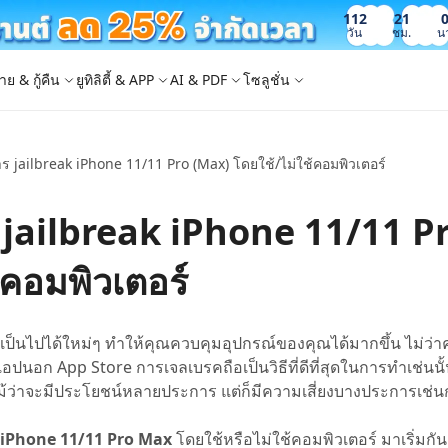
112
21
วัน
ชม.
น
าย & กู้คืน
ยูทิลิตี้ & APP
AI & PDF
โซลูชั่น
การ jailbreak iPhone 11/11 Pro (Max) โดยใช้/ไม่ใช้คอมพิวเตอร์
Windows Boot Genius
4DDiG Photo Repair
iOS 26
iOS 26
AI
ญหา PC/ แล็ปท็อปภายในไม่กี่นาที
ซ่อมแซมรูปภาพที่เสียหายบน PC/Mac
ล็อก Apple ID
e - สำรองข้อมูล iOS ฟรี
 ปลดล็อค iPhone
Image to Text
iCloud Activation Lock Bypass
iCareFone WhatsApp Transfer
4uKey - ปลดล็อค Android
4DDiG Duplicate File Deleter
ร jailbreak iPhone 11/11 P
็อก Android
FRP Bypass
ัดการข้อมูล iOS อย่างง่ายดาย
Phone/iPad โดยไม่ต้องใช้รหัสผ่าน
ะแปลงภาพเป็นข้อความ
ย้าย Whatsapp ระหว่าง Android & iPhon
ปลดล็อค Android และ bypass FRP
ลบไฟล์ซ้ำด้วย AI
 Android
กู้คืนรูปภาพของ iPhone
artition Manager
4DDiG Video Repair
ใหม่
New
New
้คอมพิวเตอร์
ย้ายระบบที่ง่ายและปลอดภัย
ซ่อมแซมวิดีโอที่เสียหายบน PC/Mac
are PixPretty
mage Translator
Phone Mirror
4DDiG Mac Cleaner
ุคคลมืออาชีพ
วย OCR
ซอฟต์แวร์กระจกหน้าจอ Android & iOS
ทำความสะอาดและเพิ่มประสิทธิภาพ Mac 
คุณด้วยคลิกเดียว
 Android Data Recovery
UltData WhatsApp Recovery
ป็นไปได้ใหม่ๆ ทำให้คุณควบคุมอุปกรณ์ของคุณได้มากขึ้น ไม่ว่
ูล Android โดยไม่ต้องรูท
กู้คืนการแชท WhatsApp บน Android/iPh
แอปนอก App Store การเจลเบรคถือเป็นวิธีที่ดีที่สุดในการทำเช่นนั
New
แม้ว่าจะมีประโยชน์หลายประการ แต่ก็มีความเสี่ยงบางประการเช่น
 Mac Data Recovery
- Fake GPS APP Android
iCareFone Transfer APP
2.0.0
are AI Slides
Tenorshare AI PDF
ที่ถูกลบบน Mac
หน่ง Android โดยไม่ต้องใช้พีซี
ย้ายแชท Whatsapp Android/iPhone
ak iPhone 11/11 Pro Max
โดยใช้หรือไม่ใช้คอมพิวเตอร์ มาเริ่มกั
ได้ภายในไม่กี่วินาทีด้วย AI
สรุปเอกสาร PDF ได้อย่างชาญฉลาดด้วย A