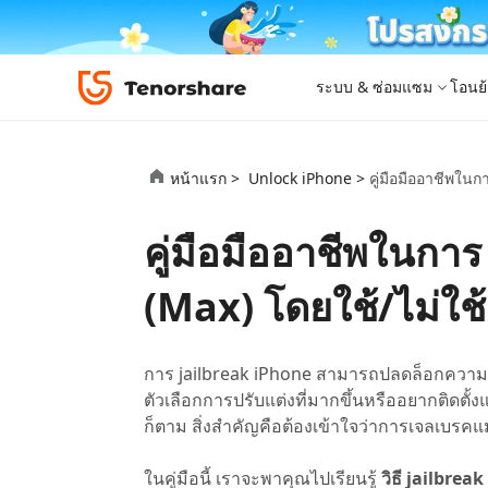
ระบบ & ซ่อมแซม
โอนย้
iOS 26
เครื่องมือโอนย้าย
Desktop
Desktop
หมวดหมู่โซลูชัน
หน้าแรก >
Unlock iPhone >
คู่มือมืออาชีพใน
ReiBoot - ซ่อมแซมระบบ iOS
4DDiG 
iPhone 17
อัพเดท
New
แก้ไขปัญหา iOS/iPadOS 150+ รายการ
ซ่อมแซมปั
โปรแกรมปลดล็อก iPhone
iCareFone for LINE
iAnyGo - เปลี่ยนตำแหน่ง GPS
PDNob - PDF Editor for Windows
เครื่องมือปลด
iCareFon
4uKey -
PDNob 
คู่มือมืออาชีพในกา
iPhone MDM Bypass
โปรแกรมปลดล
ย้าย LINE ระหว่าง Android & iPhone
เปลี่ยนตำแหน่งโดยไม่ต้องเจลเบรก/รูท
แก้ไขและปรับปรุง PDF ด้วย AI บน Windows
สำรองและจ
ปลดล็อค i
จับภาพแล
ReiBoot
Android Data Recovery
ซ่อมแซมระบบ
ReiBoot - ซ่อมแซมระบบ Android
4DDiG P
for iOS
ดาวน์เกรด iOS
(Max) โดยใช้/ไม่ใช
ซ่อมแซมระบบ Android ง่าย ๆ
เครื่องมือ
4MeKey- iPhone Activation Unlock
PDNob - PDF Editor for Mac
Tenorsh
PDNob I
เครื่องมือกู้คืนข้อมูล
ปลดล็อค iCloud activation lock
แก้ไขและจัดการ PDF ด้วย AI บน macOS
รีทัชภาพบ
แปลภาพด้
New
Tenorshare
ดูโซลูชั่นทั้งหมด
iOS 26
ดูสินค้าทั้งหมด
UltData iOS Data Recovery
UltData
PDNob
การ jailbreak iPhone สามารถปลดล็อกความเ
กู้คืนข้อมูล iPhone/iPad ที่สูญหาย
กู้คืนข้อม
Mobile
ตัวเลือกการปรับแต่งที่มากขึ้นหรืออยากติดตั้ง
ศูนย์กลางร้านค้า
Web
iAnyGo
ก็ตาม สิ่งสำคัญคือต้องเข้าใจว่าการเจลเบรค
4DDiG - Windows Data Recovery
iAnyGo- iOS APP
ใหม่
4DDiG -
iAnyGo 
PDNob Online
Tenorsh
กู้คืนไฟล์ที่ถูกลบใน Windows
เปลี่ยนตำแหน่ง iPhone โดยไม่ใช้พีซี
กู้คืนไฟล์
เปลี่ยนตำแ
ในคู่มือนี้ เราจะพาคุณไปเรียนรู้
วิธี jailbre
แปลงและรู้จำตัวอักษร (OCR) จาก PDF ได้ฟรีออน
สร้างสไลด์