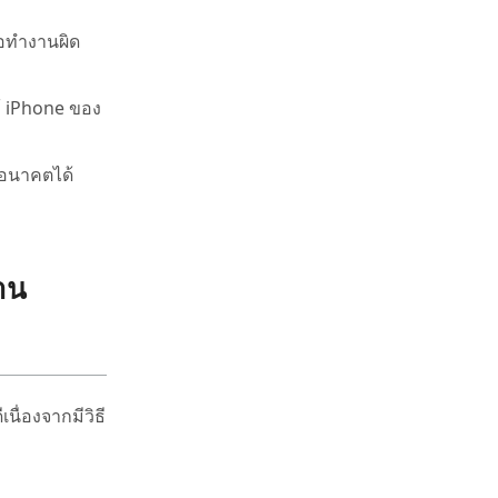
ือทำงานผิด
้ iPhone ของ
นอนาคตได้
าน
นื่องจากมีวิธี