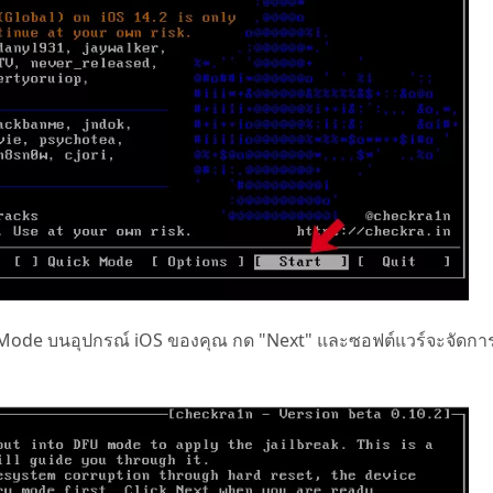
 Mode บนอุปกรณ์ iOS ของคุณ กด "Next" และซอฟต์แวร์จะจัดการ