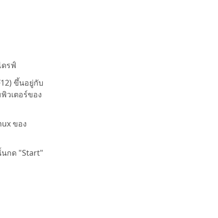
ไดรฟ์
) ขึ้นอยู่กับ
มพิวเตอร์ของ
inux ของ
้นกด "Start"