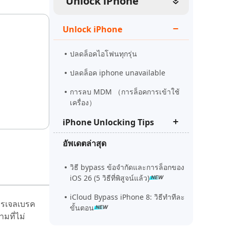
Unlock iPhone
ดูเลย
เริ่มต้นเลย
เคล็ดลับเพิ่มเติม
Unlock iPhone
เคล็ดลับเพิ่มเติม
ปลดล็อคไอโฟนทุกรุ่น
ปลดล็อค iphone unavailable
การลบ MDM （การล็อคการเข้าใช้
เครื่อง）
iPhone Unlocking Tips
อัพเดตล่าสุด
รีเซ็ต iphone security lockout
ปลดล็อคไอแพด
วิธี bypass ข้อจำกัดและการล็อกของ
iOS 26 (5 วิธีที่พิสูจน์แล้ว)
iphone ไม่พร้อมแก้ยังไง
iCloud Bypass iPhone 8: วิธีทำทีละ
ารเจลเบรค
ขั้นตอน
มที่ไม่