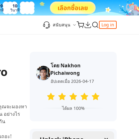
09
11
าที
วินาที
สนับสนุน
Log in
ความรู้เพิ่มเติม
ความรู้เพิ่มเติม
ความรู้เพิ่มเติม
วิดีโอยอดนิยม
ศูนย์ช่วยเหลือ
-Powered
iPhone 17
ดาวน์เกรด iOS 26
เพิ่มภาพถ่าย 3D บน iOS 26
เครื่องมือเปลี่ยนตำแหน่ง Pokemon Go ที่ดี
ติดต่อเรา
ที่สุด
โดย Nakhon
แก้ไข iOS 26 ค้าง
ios 26 wallpaper
จุดเด่น
ro
e
เปลี่ยนภูมิภาค ios
Pichaiwong
วิธีใช้ Apple Music Automix
ios 26 vs ios 18
iphone ถูกล็อคกับเจ้าของเครื่อง
เกี่ยวกับเรา
เปิดโหมดนักพัฒนาบน iOS 26
อัปเดตเมื่อ 2026-04-17
ดาวน์โหลดเครื่องมือ FRP Unlocker All-In-
ดู netflix ไม่ได้ ios 26
ของ
One ฟรี
อัพเดทการสมัครสมาชิก
เคล็ดลับเพิ่มเติม
าคุณจะมองหา
วิดีโอแนะนำของ Tenorshare นำเสนอคำ
ได้ผล 100%
one
้น อย่างไร
แนะนำทีละขั้นตอนที่ชัดเจนเพื่อช่วยให้คุณ
กัน
เข้าใจข้อมูลผลิตภัณฑ์ที่จำเป็นได้อย่าง
สำรวจ Tenorshare AI พร้อมฟีเจอร์ใหม่ที่น่า
รวดเร็ว
ทึ่ง
นเถอะ!
I