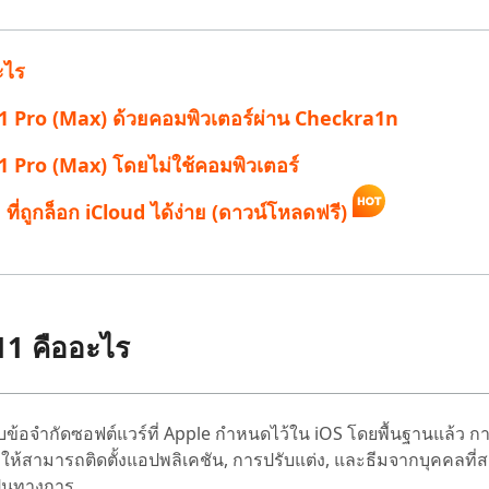
 Pro APP
มาแรง
are AI Bypass
Tenorshare AI Writer
 iPhone ด้วย AI ฟรี
ะไร
หา AI ให้เหมือนเขียนโดยมนุษย์
เขียนได้เร็วขึ้น ฉลาดขึ้น และดีกว่าด้วย AI
/11 Pro (Max) ด้วยคอมพิวเตอร์ผ่าน Checkra1n
11 Pro (Max) โดยไม่ใช้คอมพิวเตอร์
 ที่ถูกล็อก iCloud ได้ง่าย (ดาวน์โหลดฟรี)
11 คืออะไร
้อจำกัดซอฟต์แวร์ที่ Apple กำหนดไว้ใน iOS โดยพื้นฐานแล้ว ก
ำให้สามารถติดตั้งแอปพลิเคชัน, การปรับแต่ง, และธีมจากบุคคลที่สา
ป็นทางการ