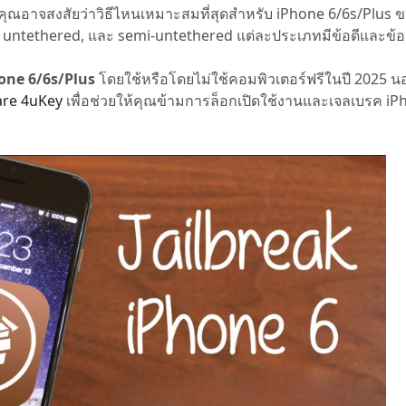
ค คุณอาจสงสัยว่าวิธีไหนเหมาะสมที่สุดสำหรับ iPhone 6/6s/Plus ข
 Pro APP
มาแรง
untethered, และ semi-untethered แต่ละประเภทมีข้อดีและข้อเ
are AI Bypass
Tenorshare AI Writer
 iPhone ด้วย AI ฟรี
หา AI ให้เหมือนเขียนโดยมนุษย์
เขียนได้เร็วขึ้น ฉลาดขึ้น และดีกว่าด้วย AI
hone 6/6s/Plus
โดยใช้หรือโดยไม่ใช้คอมพิวเตอร์ฟรีในปี 2025 นอ
are 4uKey
เพื่อช่วยให้คุณข้ามการล็อกเปิดใช้งานและเจลเบรค i