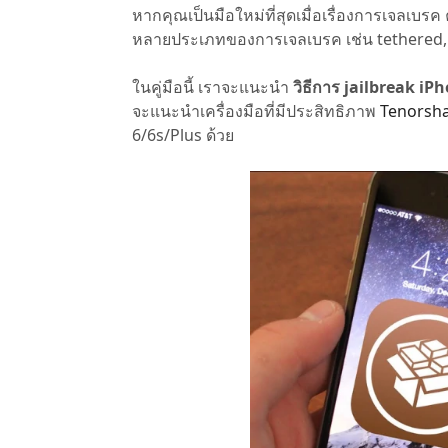
หากคุณเป็นมือใหม่ที่สุดเมื่อเรื่องการเจลเบร
ไลน์
UltData for Android APP
Cleanup
หลายประเภทของการเจลเบรค เช่น tethered, 
ดูสินค้าทั้งหมด
ฟรี
Tenorsh
กู้คืนข้อมูล Android โดยไม่ต้องใช้พีซี
ล้างข้อมูล
PixPretty AI Photo Editor
แปลงเนื้อ
ในคู่มือนี้ เราจะแนะนำ
วิธีการ jailbreak iP
เครื่องมือแต่งรูปด้วย AI ฟรี
จะแนะนำเครื่องมือที่มีประสิทธิภาพ
Tenorsh
6/6s/Plus ด้วย