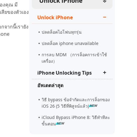
Unlock iPhone
ดูเลย
องคุณ มี
เริ่มต้นเลย
เคล็ดลับเพิ่มเติม
สียของตัวเอง
Unlock iPhone
เคล็ดลับเพิ่มเติม
กจากนี้เรายัง
ปลดล็อคไอโฟนทุกรุ่น
Phone
ปลดล็อค iphone unavailable
การลบ MDM （การล็อคการเข้าใช้
เครื่อง）
iPhone Unlocking Tips
อัพเดตล่าสุด
รีเซ็ต iphone security lockout
ปลดล็อคไอแพด
วิธี bypass ข้อจำกัดและการล็อกของ
iOS 26 (5 วิธีที่พิสูจน์แล้ว)
iphone ไม่พร้อมแก้ยังไง
iCloud Bypass iPhone 8: วิธีทำทีละ
ขั้นตอน