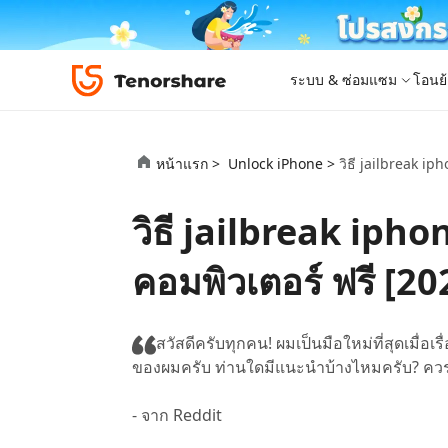
ระบบ & ซ่อมแซม
โอนย้
iOS 26
เครื่องมือโอนย้าย
Desktop
Desktop
หมวดหมู่โซลูชัน
หน้าแรก >
Unlock iPhone >
วิธี jailbreak ip
ReiBoot - ซ่อมแซมระบบ iOS
4DDiG 
iPhone 17
อัพเดท
New
แก้ไขปัญหา iOS/iPadOS 150+ รายการ
ซ่อมแซมปั
โปรแกรมปลดล็อก iPhone
iCareFone for LINE
iAnyGo - เปลี่ยนตำแหน่ง GPS
PDNob - PDF Editor for Windows
เครื่องมือปลด
iCareFon
4uKey -
PDNob 
วิธี jailbreak ipho
iPhone MDM Bypass
โปรแกรมปลดล
ย้าย LINE ระหว่าง Android & iPhone
เปลี่ยนตำแหน่งโดยไม่ต้องเจลเบรก/รูท
แก้ไขและปรับปรุง PDF ด้วย AI บน Windows
สำรองและจ
ปลดล็อค i
จับภาพแล
ReiBoot
Android Data Recovery
ซ่อมแซมระบบ
ReiBoot - ซ่อมแซมระบบ Android
4DDiG P
for iOS
ดาวน์เกรด iOS
คอมพิวเตอร์ ฟรี [20
ซ่อมแซมระบบ Android ง่าย ๆ
เครื่องมือ
4MeKey- iPhone Activation Unlock
PDNob - PDF Editor for Mac
Tenorsh
PDNob I
เครื่องมือกู้คืนข้อมูล
ปลดล็อค iCloud activation lock
แก้ไขและจัดการ PDF ด้วย AI บน macOS
รีทัชภาพบ
แปลภาพด้
New
Tenorshare
ดูโซลูชั่นทั้งหมด
iOS 26
ดูสินค้าทั้งหมด
UltData iOS Data Recovery
UltData
PDNob
สวัสดีครับทุกคน! ผมเป็นมือใหม่ที่สุดเมื่
กู้คืนข้อมูล iPhone/iPad ที่สูญหาย
กู้คืนข้อม
Mobile
ของผมครับ ท่านใดมีแนะนำบ้างไหมครับ? ควรเล
ศูนย์กลางร้านค้า
Web
iAnyGo
4DDiG - Windows Data Recovery
iAnyGo- iOS APP
ใหม่
4DDiG -
iAnyGo 
- จาก Reddit
PDNob Online
Tenorsh
กู้คืนไฟล์ที่ถูกลบใน Windows
เปลี่ยนตำแหน่ง iPhone โดยไม่ใช้พีซี
กู้คืนไฟล์
เปลี่ยนตำแ
แปลงและรู้จำตัวอักษร (OCR) จาก PDF ได้ฟรีออน
สร้างสไลด์