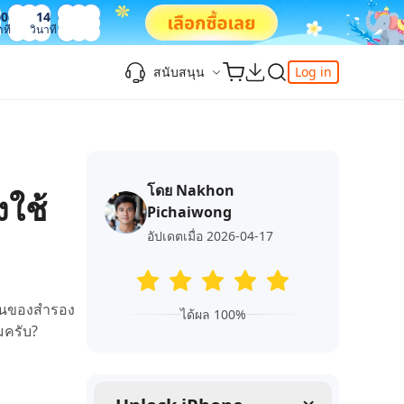
00
15
าที
วินาที
สนับสนุน
Log in
ความรู้เพิ่มเติม
ความรู้เพิ่มเติม
ความรู้เพิ่มเติม
วิดีโอยอดนิยม
ศูนย์ช่วยเหลือ
-Powered
iPhone 17
ดาวน์เกรด iOS 26
เพิ่มภาพถ่าย 3D บน iOS 26
เครื่องมือเปลี่ยนตำแหน่ง Pokemon Go ที่ดี
ติดต่อเรา
ที่สุด
โดย Nakhon
แก้ไข iOS 26 ค้าง
ios 26 wallpaper
จุดเด่น
งใช้
e
เปลี่ยนภูมิภาค ios
Pichaiwong
วิธีใช้ Apple Music Automix
ios 26 vs ios 18
iphone ถูกล็อคกับเจ้าของเครื่อง
เกี่ยวกับเรา
เปิดโหมดนักพัฒนาบน iOS 26
อัปเดตเมื่อ 2026-04-17
ดาวน์โหลดเครื่องมือ FRP Unlocker All-In-
ดู netflix ไม่ได้ ios 26
ของ
One ฟรี
อัพเดทการสมัครสมาชิก
เคล็ดลับเพิ่มเติม
เป็นของสำรอง
วิดีโอแนะนำของ Tenorshare นำเสนอคำ
ได้ผล 100%
one
มครับ?
แนะนำทีละขั้นตอนที่ชัดเจนเพื่อช่วยให้คุณ
เข้าใจข้อมูลผลิตภัณฑ์ที่จำเป็นได้อย่าง
สำรวจ Tenorshare AI พร้อมฟีเจอร์ใหม่ที่น่า
รวดเร็ว
ทึ่ง
I