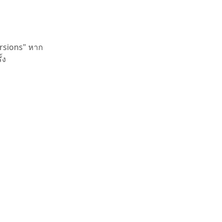
versions" หาก
้ง