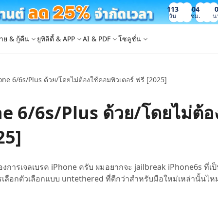
113
04
วัน
ชม.
น
าย & กู้คืน
ยูทิลิตี้ & APP
AI & PDF
โซลูชั่น
hone 6/6s/Plus ด้วย/โดยไม่ต้องใช้คอมพิวเตอร์ ฟรี [2025]
Windows Boot Genius
4DDiG Photo Repair
iOS 26
iOS 26
AI
ญหา PC/ แล็ปท็อปภายในไม่กี่นาที
ซ่อมแซมรูปภาพที่เสียหายบน PC/Mac
ล็อก Apple ID
e - สำรองข้อมูล iOS ฟรี
 ปลดล็อค iPhone
Image to Text
iCloud Activation Lock Bypass
iCareFone WhatsApp Transfer
4uKey - ปลดล็อค Android
4DDiG Duplicate File Deleter
ne 6/6s/Plus ด้วย/โดยไม่ต้อ
็อก Android
FRP Bypass
ัดการข้อมูล iOS อย่างง่ายดาย
Phone/iPad โดยไม่ต้องใช้รหัสผ่าน
ะแปลงภาพเป็นข้อความ
ย้าย Whatsapp ระหว่าง Android & iPhon
ปลดล็อค Android และ bypass FRP
ลบไฟล์ซ้ำด้วย AI
 Android
กู้คืนรูปภาพของ iPhone
artition Manager
4DDiG Video Repair
ใหม่
New
New
25]
ย้ายระบบที่ง่ายและปลอดภัย
ซ่อมแซมวิดีโอที่เสียหายบน PC/Mac
are PixPretty
mage Translator
Phone Mirror
4DDiG Mac Cleaner
ุคคลมืออาชีพ
วย OCR
ซอฟต์แวร์กระจกหน้าจอ Android & iOS
ทำความสะอาดและเพิ่มประสิทธิภาพ Mac 
คุณด้วยคลิกเดียว
 Android Data Recovery
UltData WhatsApp Recovery
อเรื่องการเจลเบรค iPhone ครับ ผมอยากจะ jailbreak iPhone6s ที่
ูล Android โดยไม่ต้องรูท
กู้คืนการแชท WhatsApp บน Android/iPh
ือกตัวเลือกแบบ untethered ที่ดีกว่าสำหรับมือใหม่เหล่านั้นไห
New
 Mac Data Recovery
- Fake GPS APP Android
iCareFone Transfer APP
2.0.0
are AI Slides
Tenorshare AI PDF
ที่ถูกลบบน Mac
หน่ง Android โดยไม่ต้องใช้พีซี
ย้ายแชท Whatsapp Android/iPhone
ได้ภายในไม่กี่วินาทีด้วย AI
สรุปเอกสาร PDF ได้อย่างชาญฉลาดด้วย A