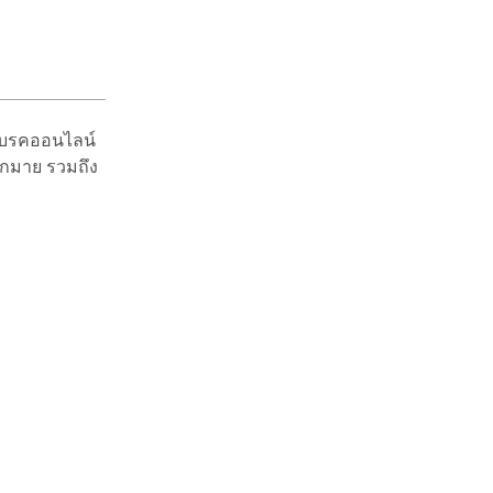
ลเบรคออนไลน์
ากมาย รวมถึง