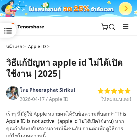
หน้าแรก >
Apple ID >
วิธีแก้ปัญหา apple id ไม่ได้เปิด
ใช้งาน |2025|
ReiBoot
for iOS
โดย Pheeraphat Sirikul
Tenorshare
2026-04-17 /
Apple ID
ให้คะแนนเลย!
New
PDNob
เร็วๆ นี้มีผู้ใช้ Apple หลายคนได้รับข้อความที่บอกว่า
"This
iAnyGo
Apple ID is not active" (apple id ไม่ได้เปิดใช้งาน)
หาก
คุณกำลังพบกับสถานการณ์นี้เช่นกัน อ่านต่อเพื่อดูวิธีการ
แก้ไขในบทความนี้