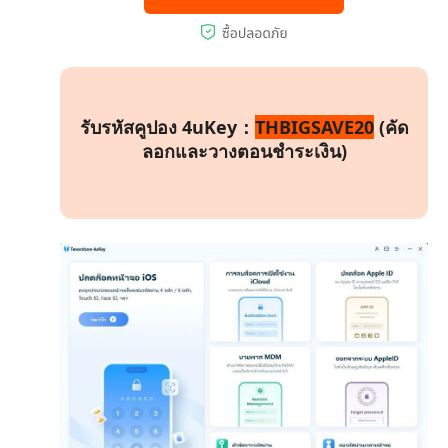
รับรหัสคูปอง 4uKey：
THBIGSAVE20
(คัด
ลอกและวางตอนชำระเงิน)