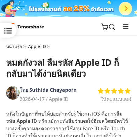
หน้าแรก >
Apple ID >
หมดกังวล! ลืมรหัส Apple ID ก็
กลับมาได้ง่ายนิดเดียว
ReiBoot
for iOS
โดย Suthida Chayaporn
Tenorshare
2026-04-17 /
Apple ID
ให้คะแนนเลย!
New
PDNob
หนึ่งในปัญหาที่พบได้บ่อยสำหรับผู้ใช้งาน iOS คือการ
ลืม
iAnyGo
รหัส Apple ID
หรือแม้กระทั่ง
ลืมว่าเคยใช้อีเมลใดสมัครไว้
บางครั้งความสะดวกจากการใช้งาน Face ID หรือ Touch
ID ก็อาจทำให้เราละเลยรหัสผ่านจนลืมไปเลยว่าตั้งไว้ว่า