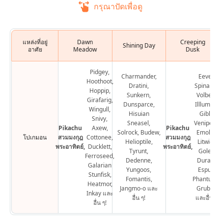
กรุณาปัดเพื่อดู
แหล่งที่อยู่
Dawn
Creeping
Shining Day
อาศัย
Meadow
Dusk
Pidgey,
Charmander,
Eevee,
Hoothoot,
Dratini,
Spinarak
Hoppip,
Sunkern,
Volbeat,
Girafarig,
Dunsparce,
Illlumise,
Wingull,
Hisuian
Gible,
Snivy,
Sneasel,
Venipede
Pikachu
Axew,
Pikachu
Solrock, Budew,
Emolga,
โปเกมอน
สวมมงกุฎ
Cottonee,
สวมมงกุฎ
Helioptile,
Litwick,
พระอาทิตย์,
Ducklett,
พระอาทิตย์,
Tyrunt,
Golett,
Ferroseed,
Dedenne,
Durant,
Galarian
Yungoos,
Espurr,
Stunfisk,
Fomantis,
Phantump
Heatmor,
Jangmo-o และ
Grubbin
Inkay และ
อื่น ๆ!
และอื่น ๆ!
อื่น ๆ!