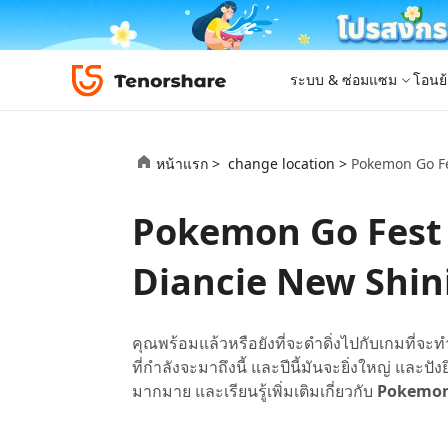
ระบบ & ซ่อมแซม
โอนย้
iOS 26
เครื่องมือโอนย้าย
Desktop
Desktop
หมวดหมู่โซลูชัน
หน้าแรก >
change location >
Pokemon Go Fes
ReiBoot - ซ่อมแซมระบบ iOS
4DDiG 
iPhone 17
อัพเดท
New
แก้ไขปัญหา iOS/iPadOS 150+ รายการ
ซ่อมแซมปั
โปรแกรมปลดล็อก iPhone
iCareFone for LINE
iAnyGo - เปลี่ยนตำแหน่ง GPS
PDNob - PDF Editor for Windows
เครื่องมือปลด
iCareFon
4uKey -
PDNob 
Pokemon Go Fest 202
iPhone MDM Bypass
โปรแกรมปลดล
ย้าย LINE ระหว่าง Android & iPhone
เปลี่ยนตำแหน่งโดยไม่ต้องเจลเบรก/รูท
แก้ไขและปรับปรุง PDF ด้วย AI บน Windows
สำรองและจ
ปลดล็อค i
จับภาพแล
ReiBoot
Android Data Recovery
ซ่อมแซมระบบ
ReiBoot - ซ่อมแซมระบบ Android
4DDiG P
for iOS
ดาวน์เกรด iOS
Diancie New Shin
ซ่อมแซมระบบ Android ง่าย ๆ
เครื่องมือ
4MeKey- iPhone Activation Unlock
PDNob - PDF Editor for Mac
Tenorsh
PDNob I
เครื่องมือกู้คืนข้อมูล
ปลดล็อค iCloud activation lock
แก้ไขและจัดการ PDF ด้วย AI บน macOS
รีทัชภาพบ
แปลภาพด้
New
Tenorshare
ดูโซลูชั่นทั้งหมด
iOS 26
ดูสินค้าทั้งหมด
UltData iOS Data Recovery
UltData
PDNob
คุณพร้อมแล้วหรือยังที่จะดำดิ่งไปกับเกมที่
กู้คืนข้อมูล iPhone/iPad ที่สูญหาย
กู้คืนข้อม
Mobile
ที่กำลังจะมาถึงนี้ และปีนี้มันจะยิ่งใหญ่ และ
ศูนย์กลางร้านค้า
Web
iAnyGo
มากมาย และเรียนรู้เพิ่มเติมเกี่ยวกับ
Pokemon
4DDiG - Windows Data Recovery
iAnyGo- iOS APP
ใหม่
4DDiG -
iAnyGo 
PDNob Online
Tenorsh
กู้คืนไฟล์ที่ถูกลบใน Windows
เปลี่ยนตำแหน่ง iPhone โดยไม่ใช้พีซี
กู้คืนไฟล์
เปลี่ยนตำแ
แปลงและรู้จำตัวอักษร (OCR) จาก PDF ได้ฟรีออน
สร้างสไลด์