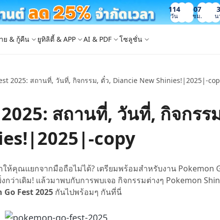
114
07
วัน
ชม.
น
าย & กู้คืน
ยูทิลิตี้ & APP
AI & PDF
โซลูชั่น
t 2025: สถานที่, วันที่, กิจกรรม, ตั๋ว, Diancie New Shinies!|2025|-co
Windows Boot Genius
4DDiG Photo Repair
iOS 26
iOS 26
AI
ญหา PC/ แล็ปท็อปภายในไม่กี่นาที
ซ่อมแซมรูปภาพที่เสียหายบน PC/Mac
ล็อก Apple ID
e - สำรองข้อมูล iOS ฟรี
 ปลดล็อค iPhone
Image to Text
iCloud Activation Lock Bypass
iCareFone WhatsApp Transfer
4uKey - ปลดล็อค Android
4DDiG Duplicate File Deleter
5: สถานที่, วันที่, กิจกรรม, 
็อก Android
FRP Bypass
ัดการข้อมูล iOS อย่างง่ายดาย
Phone/iPad โดยไม่ต้องใช้รหัสผ่าน
ะแปลงภาพเป็นข้อความ
ย้าย Whatsapp ระหว่าง Android & iPhon
ปลดล็อค Android และ bypass FRP
ลบไฟล์ซ้ำด้วย AI
 Android
กู้คืนรูปภาพของ iPhone
artition Manager
4DDiG Video Repair
ใหม่
New
New
ies!|2025|-copy
ย้ายระบบที่ง่ายและปลอดภัย
ซ่อมแซมวิดีโอที่เสียหายบน PC/Mac
are PixPretty
mage Translator
Phone Mirror
4DDiG Mac Cleaner
ุคคลมืออาชีพ
วย OCR
ซอฟต์แวร์กระจกหน้าจอ Android & iOS
ทำความสะอาดและเพิ่มประสิทธิภาพ Mac 
คุณด้วยคลิกเดียว
 Android Data Recovery
UltData WhatsApp Recovery
จะทำให้คุณแยกจากมือถือไม่ได้? เตรียมพร้อมสำหรับงาน Pokemon 
ูล Android โดยไม่ต้องรูท
กู้คืนการแชท WhatsApp บน Android/iPh
ปังยิ่งกว่าเดิม! แล้วมาพบกับการพบเจอ กิจกรรมต่างๆ Pokemon Shin
New
 Go Fest 2025
กันไปพร้อมๆ กันที่นี่
 Mac Data Recovery
- Fake GPS APP Android
iCareFone Transfer APP
2.0.0
are AI Slides
Tenorshare AI PDF
ที่ถูกลบบน Mac
หน่ง Android โดยไม่ต้องใช้พีซี
ย้ายแชท Whatsapp Android/iPhone
ได้ภายในไม่กี่วินาทีด้วย AI
สรุปเอกสาร PDF ได้อย่างชาญฉลาดด้วย A