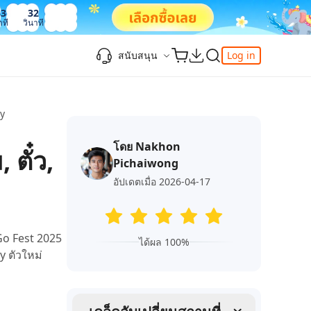
33
34
าที
วินาที
สนับสนุน
Log in
ความรู้เพิ่มเติม
ความรู้เพิ่มเติม
ความรู้เพิ่มเติม
วิดีโอยอดนิยม
ศูนย์ช่วยเหลือ
py
-Powered
iPhone 17
ดาวน์เกรด iOS 26
เพิ่มภาพถ่าย 3D บน iOS 26
เครื่องมือเปลี่ยนตำแหน่ง Pokemon Go ที่ดี
ติดต่อเรา
ที่สุด
โดย Nakhon
แก้ไข iOS 26 ค้าง
ios 26 wallpaper
จุดเด่น
ตั๋ว,
e
เปลี่ยนภูมิภาค ios
Pichaiwong
วิธีใช้ Apple Music Automix
ios 26 vs ios 18
iphone ถูกล็อคกับเจ้าของเครื่อง
เกี่ยวกับเรา
เปิดโหมดนักพัฒนาบน iOS 26
อัปเดตเมื่อ 2026-04-17
ดาวน์โหลดเครื่องมือ FRP Unlocker All-In-
ดู netflix ไม่ได้ ios 26
ของ
One ฟรี
อัพเดทการสมัครสมาชิก
เคล็ดลับเพิ่มเติม
Go Fest 2025
วิดีโอแนะนำของ Tenorshare นำเสนอคำ
ได้ผล 100%
one
y ตัวใหม่
แนะนำทีละขั้นตอนที่ชัดเจนเพื่อช่วยให้คุณ
เข้าใจข้อมูลผลิตภัณฑ์ที่จำเป็นได้อย่าง
สำรวจ Tenorshare AI พร้อมฟีเจอร์ใหม่ที่น่า
รวดเร็ว
ทึ่ง
I