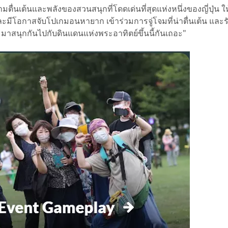
ามตื่นเต้นและพลังของสวนสนุกที่โดดเด่นที่สุดแห่งหนึ่งของญี่ปุ่น ใ
ีโอกาสจับโปเกมอนหายาก เข้าร่วมการจู่โจมที่น่าตื่นเต้น และ
จะมาสนุกกันไปกับดินแดนแห่งพระอาทิตย์ขึ้นนี้กันเถอะ"