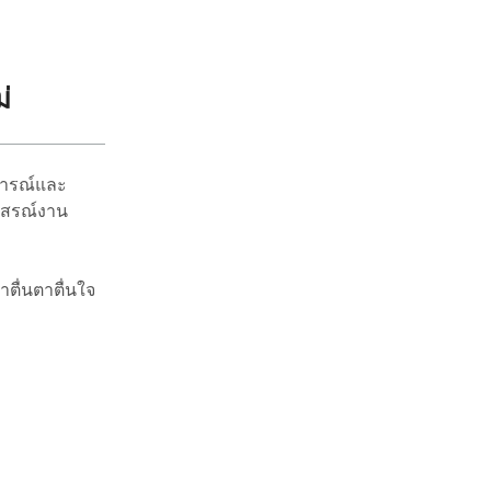
่
การณ์และ
ุสรณ์งาน
ตื่นตาตื่นใจ