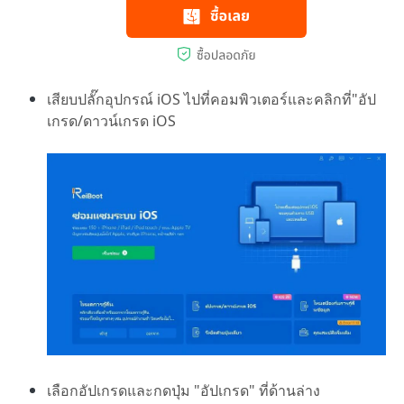
เสียบปลั๊กอุปกรณ์ iOS ไปที่คอมพิวเตอร์และคลิกที่"อัป
เกรด/ดาวน์เกรด iOS
เลือกอัปเกรดและกดปุ่ม "อัปเกรด" ที่ด้านล่าง