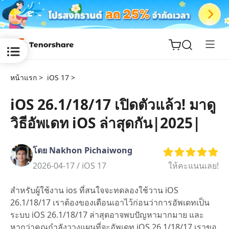
หน้าแรก >
iOS 17 >
iOS 26.1/18/17 เปิดตัวแล้ว! มาดู
วิธีอัพเดท iOS ล่าสุดกัน|2025|
ReiBoot
for iOS
โดย Nakhon Pichaiwong
Tenorshare
2026-04-17 /
iOS 17
ให้คะแนนเลย!
New
PDNob
สำหรับผู้ใช้งาน ios ที่สนใจจะทดลองใช้วาน iOS
iAnyGo
26.1/18/17 เราต้องของเตือนเอาไว้ก่อนว่าการอัพเดทเป็น
ระบบ iOS 26.1/18/17 ล่าสุดอาจพบปัญหามากมาย และ
หากว่าคุณกำลังวางแผนที่จะอัพเดท iOS 26.1/18/17 เราขอ