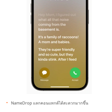
NameDrop แลกคอนแทกต์ได้สะดวกมากขึ้น