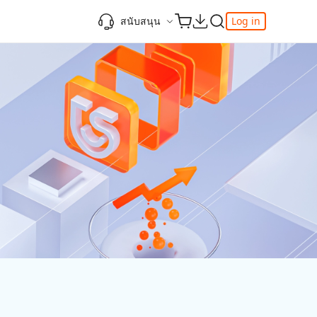
สนับสนุน
Log in
วิดีโอยอดนิยม
ความรู้เพิ่มเติม
ความรู้เพิ่มเติม
ความรู้เพิ่มเติม
ศูนย์ช่วยเหลือ
-Powered
iPhone 17
ดาวน์เกรด iOS 26
เพิ่มภาพถ่าย 3D บน iOS 26
เครื่องมือเปลี่ยนตำแหน่ง Pokemon Go ที่ดี
ติดต่อเรา
ที่สุด
แก้ไข iOS 26 ค้าง
ios 26 wallpaper
จุดเด่น
e
เปลี่ยนภูมิภาค ios
วิธีใช้ Apple Music Automix
ios 26 vs ios 18
iphone ถูกล็อคกับเจ้าของเครื่อง
เกี่ยวกับเรา
เปิดโหมดนักพัฒนาบน iOS 26
ดาวน์โหลดเครื่องมือ FRP Unlocker All-In-
ดู netflix ไม่ได้ ios 26
ของ
One ฟรี
อัพเดทการสมัครสมาชิก
เคล็ดลับเพิ่มเติม
วิดีโอแนะนำของ Tenorshare นำเสนอคำ
one
แนะนำทีละขั้นตอนที่ชัดเจนเพื่อช่วยให้คุณ
เข้าใจข้อมูลผลิตภัณฑ์ที่จำเป็นได้อย่าง
รวดเร็ว
สำรวจ Tenorshare AI พร้อมฟีเจอร์ใหม่ที่น่า
ทึ่ง
I
ดูเลย
เริ่มต้นเลย
เคล็ดลับเพิ่มเติม