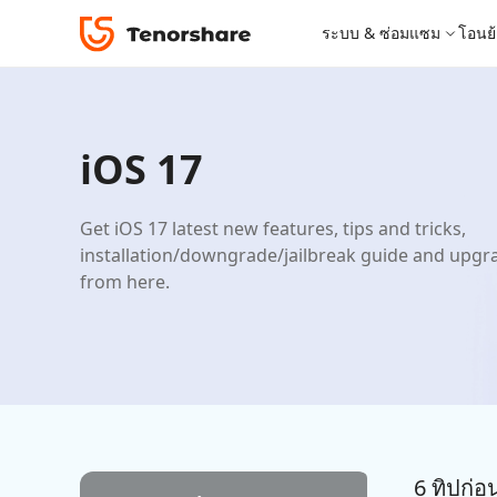
ระบบ & ซ่อมแซม
โอนย้
หมวดหมู่โซลูชัน
iOS 26
เครื่องมือโอนย้าย
Desktop
Desktop
ReiBoot - ซ่อมแซมระบบ iOS
4DDiG 
iPhone 17
อัพเดท
New
iOS 17
โปรแกรมปลดล็อก iPhone
เครื่องมือปลด
แก้ไขปัญหา iOS/iPadOS 150+ รายการ
ซ่อมแซมปั
iCareFone for LINE
iAnyGo - เปลี่ยนตำแหน่ง GPS
PDNob - PDF Editor for Windows
iCareFon
4uKey -
PDNob 
iPhone MDM Bypass
โปรแกรมปลดล
ย้าย LINE ระหว่าง Android & iPhone
เปลี่ยนตำแหน่งโดยไม่ต้องเจลเบรก/รูท
แก้ไขและปรับปรุง PDF ด้วย AI บน Windows
สำรองและจ
ปลดล็อค i
จับภาพแล
ReiBoot
Android Data Recovery
ซ่อมแซมระบบ
ReiBoot - ซ่อมแซมระบบ Android
4DDiG P
ดาวน์เกรด iOS
Get iOS 17 latest new features, tips and tricks,
for iOS
ซ่อมแซมระบบ Android ง่าย ๆ
เครื่องมือ
4MeKey- iPhone Activation Unlock
PDNob - PDF Editor for Mac
Tenorsh
PDNob I
installation/downgrade/jailbreak guide and upgr
เครื่องมือกู้คืนข้อมูล
ดูโซลูชั่นทั้งหมด
ปลดล็อค iCloud activation lock
แก้ไขและจัดการ PDF ด้วย AI บน macOS
รีทัชภาพบ
แปลภาพด้
from here.
New
Tenorshare
iOS 26
ดูสินค้าทั้งหมด
UltData iOS Data Recovery
UltData
PDNob
กู้คืนข้อมูล iPhone/iPad ที่สูญหาย
กู้คืนข้อม
Mobile
ศูนย์กลางร้านค้า
Web
iAnyGo
4DDiG - Windows Data Recovery
iAnyGo- iOS APP
ใหม่
4DDiG -
iAnyGo 
PDNob Online
Tenorsh
กู้คืนไฟล์ที่ถูกลบใน Windows
เปลี่ยนตำแหน่ง iPhone โดยไม่ใช้พีซี
กู้คืนไฟล์
เปลี่ยนตำแ
แปลงและรู้จำตัวอักษร (OCR) จาก PDF ได้ฟรีออน
สร้างสไลด์
ไลน์
UltData for Android APP
Cleanup
6 ทิปก่อ
ดูสินค้าทั้งหมด
ฟรี
Tenorsh