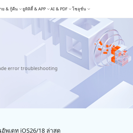
าย & กู้คืน
ยูทิลิตี้ & APP
AI & PDF
โซลูชั่น
Windows Boot Genius
4DDiG Photo Repair
iOS 26
iOS 26
AI
ล็อก Apple ID
iCloud Activation Lock Bypass
ญหา PC/ แล็ปท็อปภายในไม่กี่นาที
ซ่อมแซมรูปภาพที่เสียหายบน PC/Mac
e - สำรองข้อมูล iOS ฟรี
 ปลดล็อค iPhone
Image to Text
iCareFone WhatsApp Transfer
4uKey - ปลดล็อค Android
4DDiG Duplicate File Deleter
็อก Android
FRP Bypass
ัดการข้อมูล iOS อย่างง่ายดาย
Phone/iPad โดยไม่ต้องใช้รหัสผ่าน
ะแปลงภาพเป็นข้อความ
ย้าย Whatsapp ระหว่าง Android & iPhon
ปลดล็อค Android และ bypass FRP
ลบไฟล์ซ้ำด้วย AI
 Android
กู้คืนรูปภาพของ iPhone
artition Manager
4DDiG Video Repair
ใหม่
New
New
ย้ายระบบที่ง่ายและปลอดภัย
ซ่อมแซมวิดีโอที่เสียหายบน PC/Mac
are PixPretty
mage Translator
Phone Mirror
4DDiG Mac Cleaner
ade error troubleshooting
ุคคลมืออาชีพ
วย OCR
ซอฟต์แวร์กระจกหน้าจอ Android & iOS
ทำความสะอาดและเพิ่มประสิทธิภาพ Mac 
คุณด้วยคลิกเดียว
 Android Data Recovery
UltData WhatsApp Recovery
ูล Android โดยไม่ต้องรูท
กู้คืนการแชท WhatsApp บน Android/iPh
New
 Mac Data Recovery
- Fake GPS APP Android
iCareFone Transfer APP
2.0.0
are AI Slides
Tenorshare AI PDF
ที่ถูกลบบน Mac
หน่ง Android โดยไม่ต้องใช้พีซี
ย้ายแชท Whatsapp Android/iPhone
ได้ภายในไม่กี่วินาทีด้วย AI
สรุปเอกสาร PDF ได้อย่างชาญฉลาดด้วย A
 Pro APP
มาแรง
นอัพเดท iOS26/18 ล่าสุด
are AI Bypass
Tenorshare AI Writer