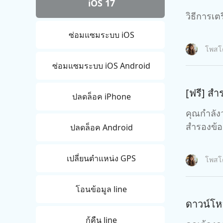
iOS 17
กู้คืนข้อมูล Android โดยไม่ต้องใช้พีซี
ล้างข้อมูล
PixPretty AI Photo Editor
แปลงเนื้อ
วิธีการเต
เครื่องมือแต่งรูปด้วย AI ฟรี
ซ่อมแซมระบบ iOS
โพส
ซ่อมแซมระบบ iOS Android
[ฟรี] สำ
ปลดล็อค iPhone
คุณกำลัง
สำรองข้อ
ปลดล็อค Android
เปลี่ยนตำแหน่ง GPS
โพส
โอนข้อมูล line
ดาวน์โห
กู้คืน line