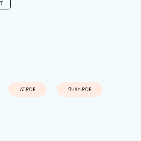
T
AI PDF
บีบอัด PDF