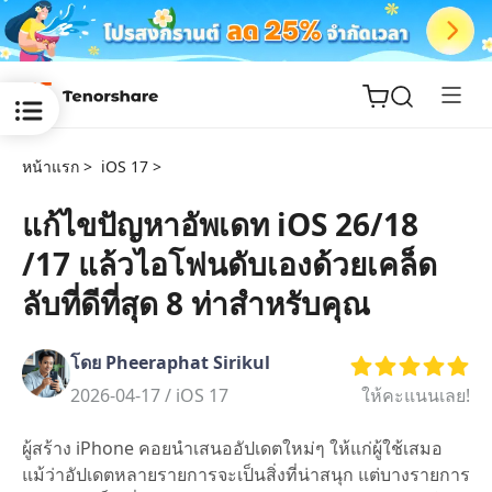
หน้าแรก >
iOS 17 >
แก้ไขปัญหาอัพเดท iOS 26/18
/17 แล้วไอโฟนดับเองด้วยเคล็ด
ReiBoot
for iOS
ลับที่ดีที่สุด 8 ท่าสำหรับคุณ
Tenorshare
New
โดย Pheeraphat Sirikul
PDNob
2026-04-17 /
iOS 17
ให้คะแนนเลย!
iAnyGo
ผู้สร้าง iPhone คอยนำเสนออัปเดตใหม่ๆ ให้แก่ผู้ใช้เสมอ
แม้ว่าอัปเดตหลายรายการจะเป็นสิ่งที่น่าสนุก แต่บางรายการ