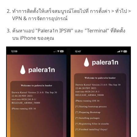
ทำการติดตั้งให้เสร็จสมบูรณ์โดยไปที่ การตั้งค่า > ทั่วไป >
VPN & การจัดการอุปกรณ์
ค้นหาแอป "Palera1n IPSW" และ "Terminal" ที่ติดตั้ง
บน iPhone ของคุณ