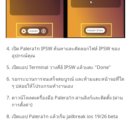
เปิด Palera1n IPSW ค้นหาและคัดลอกไฟล์ IPSW ของ
อุปกรณ์คุณ
เปิดแอป Terminal วางคีย์ IPSW แล้วแตะ "Done"
รอกระบวนการจนเสร็จสมบูรณ์ และห้ามแตะหน้าจอที่ใด
ๆ ปล่อยให้โปรแกรมทำงานเอง
ดาวน์โหลดเครื่องมือ Palera1n ผ่านลิงก์และติดตั้ง (ผ่าน
การตั้งค่า)
เปิดแอป Palera1n แล้วเริ่ม jailbreak ios 19/26 beta