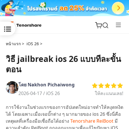
หน้าแรก >
iOS 26 >
วิธี jailbreak ios 26 แบบทีละขั้น
ตอน
ReiBoot
for iOS
โดย Nakhon Pichaiwong
Tenorshare
2026-04-17 /
iOS 26
ให้คะแนนเลย!
New
PDNob
การใช้งานในช่วงแรกของการอัปเดตใหม่อาจทำให้หงุดหงิด
iAnyGo
ได้ โดยเฉพาะเมื่อเจอบั๊กต่าง ๆ มากมายของ ios 26 ซึ่งนี่คือ
เหตุผลที่เครื่องมือเชื่อถือได้อย่าง
Tenorshare ReiBoot
มี
ความสำคัญ ReiBoot ถูกออกแบบมาเพื่อแก้ไขปัญหา iOS