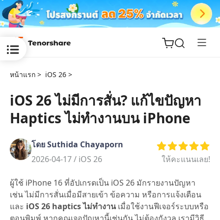
หน้าแรก >
iOS 26 >
iOS 26 ไม่มีการสั่น? แก้ไขปัญหา
Haptics ไม่ทำงานบน iPhone
ReiBoot
for iOS
โดย Suthida Chayaporn
Tenorshare
2026-04-17 /
iOS 26
ให้คะแนนเลย!
New
PDNob
ผู้ใช้ iPhone 16 ที่อัปเกรดเป็น iOS 26 มักรายงานปัญหา
iAnyGo
เช่น ไม่มีการสั่นเมื่อมีสายเข้า ข้อความ หรือการแจ้งเตือน
และ
iOS 26 haptics ไม่ทำงาน
เมื่อใช้งานฟีเจอร์ระบบหรือ
ตอนพิมพ์ หากคุณเจอปัญหานี้เช่นกัน ไม่ต้องกังวล เรามีวิธี