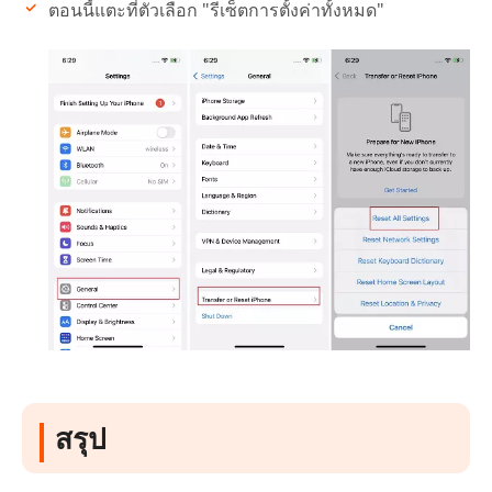
ตอนนี้แตะที่ตัวเลือก "รีเซ็ตการตั้งค่าทั้งหมด"
สรุป