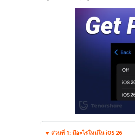
ไลน์
UltData for Android APP
Cleanup
ดูสินค้าทั้งหมด
ฟรี
Tenorsh
กู้คืนข้อมูล Android โดยไม่ต้องใช้พีซี
ล้างข้อมูล
PixPretty AI Photo Editor
แปลงเนื้อ
เครื่องมือแต่งรูปด้วย AI ฟรี
ส่วนที่ 1: มีอะไรใหม่ใน iOS 26