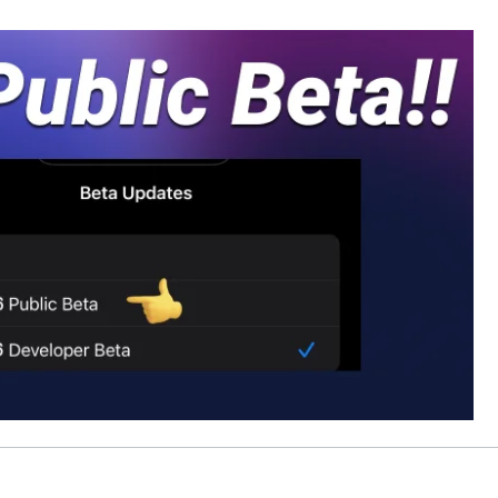
 Pro APP
มาแรง
are AI Bypass
Tenorshare AI Writer
 iPhone ด้วย AI ฟรี
หา AI ให้เหมือนเขียนโดยมนุษย์
เขียนได้เร็วขึ้น ฉลาดขึ้น และดีกว่าด้วย AI