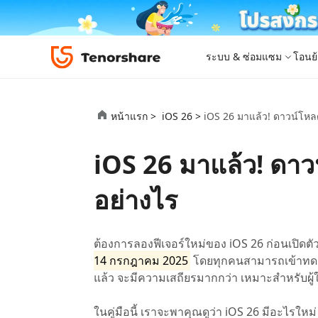
ระบบ & ซ่อมแซม
โอนย้
iOS 26
เครื่องมือโอนย้าย
Desktop
Desktop
หมวดหมู่โซลูชัน
หน้าแรก >
iOS 26 >
iOS 26 มาแล้ว! ดาวน์โหล
ReiBoot - ซ่อมแซมระบบ iOS
4DDiG 
iPhone 17
อัพเดท
New
แก้ไขปัญหา iOS/iPadOS 150+ รายการ
ซ่อมแซมปั
โปรแกรมปลดล็อก iPhone
iCareFone for LINE
iAnyGo - เปลี่ยนตำแหน่ง GPS
PDNob - PDF Editor for Windows
เครื่องมือปลด
iCareFon
4uKey -
PDNob 
iOS 26 มาแล้ว! ดา
iPhone MDM Bypass
โปรแกรมปลดล
ย้าย LINE ระหว่าง Android & iPhone
เปลี่ยนตำแหน่งโดยไม่ต้องเจลเบรก/รูท
แก้ไขและปรับปรุง PDF ด้วย AI บน Windows
สำรองและจ
ปลดล็อค i
จับภาพแล
ReiBoot
Android Data Recovery
ซ่อมแซมระบบ
ReiBoot - ซ่อมแซมระบบ Android
4DDiG P
for iOS
ดาวน์เกรด iOS
อย่างไร
ซ่อมแซมระบบ Android ง่าย ๆ
เครื่องมือ
4MeKey- iPhone Activation Unlock
PDNob - PDF Editor for Mac
Tenorsh
PDNob I
เครื่องมือกู้คืนข้อมูล
ปลดล็อค iCloud activation lock
แก้ไขและจัดการ PDF ด้วย AI บน macOS
รีทัชภาพบ
แปลภาพด้
New
Tenorshare
ดูโซลูชั่นทั้งหมด
iOS 26
ดูสินค้าทั้งหมด
UltData iOS Data Recovery
UltData
PDNob
ต้องการลองฟีเจอร์ใหม่ของ iOS 26 ก่อนเปิดต
กู้คืนข้อมูล iPhone/iPad ที่สูญหาย
กู้คืนข้อม
Mobile
14 กรกฎาคม 2025
โดยทุกคนสามารถเข้าทดลอง
ศูนย์กลางร้านค้า
Web
iAnyGo
แล้ว จะมีความเสถียรมากกว่า เหมาะสำหรับผู้ใช
4DDiG - Windows Data Recovery
iAnyGo- iOS APP
ใหม่
4DDiG -
iAnyGo 
PDNob Online
Tenorsh
กู้คืนไฟล์ที่ถูกลบใน Windows
เปลี่ยนตำแหน่ง iPhone โดยไม่ใช้พีซี
กู้คืนไฟล์
เปลี่ยนตำแ
ในคู่มือนี้ เราจะพาคุณดูว่า iOS 26 มีอะไรใ
แปลงและรู้จำตัวอักษร (OCR) จาก PDF ได้ฟรีออน
สร้างสไลด์