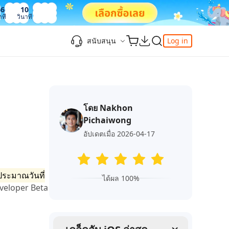
56
11
าที
วินาที
สนับสนุน
Log in
ความรู้เพิ่มเติม
ความรู้เพิ่มเติม
ความรู้เพิ่มเติม
วิดีโอยอดนิยม
ศูนย์ช่วยเหลือ
-Powered
iPhone 17
ดาวน์เกรด iOS 26
เพิ่มภาพถ่าย 3D บน iOS 26
เครื่องมือเปลี่ยนตำแหน่ง Pokemon Go ที่ดี
ติดต่อเรา
ที่สุด
โดย Nakhon
แก้ไข iOS 26 ค้าง
ios 26 wallpaper
จุดเด่น
e
เปลี่ยนภูมิภาค ios
Pichaiwong
วิธีใช้ Apple Music Automix
ios 26 vs ios 18
iphone ถูกล็อคกับเจ้าของเครื่อง
เกี่ยวกับเรา
เปิดโหมดนักพัฒนาบน iOS 26
อัปเดตเมื่อ 2026-04-17
ดาวน์โหลดเครื่องมือ FRP Unlocker All-In-
ดู netflix ไม่ได้ ios 26
ของ
One ฟรี
อัพเดทการสมัครสมาชิก
เคล็ดลับเพิ่มเติม
ประมาณวันที่
วิดีโอแนะนำของ Tenorshare นำเสนอคำ
ได้ผล 100%
one
eveloper Beta
แนะนำทีละขั้นตอนที่ชัดเจนเพื่อช่วยให้คุณ
เข้าใจข้อมูลผลิตภัณฑ์ที่จำเป็นได้อย่าง
สำรวจ Tenorshare AI พร้อมฟีเจอร์ใหม่ที่น่า
รวดเร็ว
ทึ่ง
I