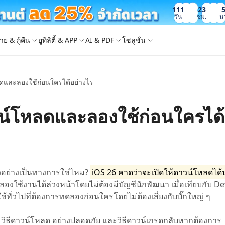
111
23
วัน
ชม.
น
าย & กู้คืน
ยูทิลิตี้ & APP
AI & PDF
โซลูชั่น
ดและลองใช้ก่อนใครได้อย่างไร
Windows Boot Genius
4DDiG Photo Repair
iOS 26
iOS 26
AI
ญหา PC/ แล็ปท็อปภายในไม่กี่นาที
ซ่อมแซมรูปภาพที่เสียหายบน PC/Mac
ล็อก Apple ID
e - สำรองข้อมูล iOS ฟรี
 ปลดล็อค iPhone
Image to Text
iCloud Activation Lock Bypass
iCareFone WhatsApp Transfer
4uKey - ปลดล็อค Android
4DDiG Duplicate File Deleter
วน์โหลดและลองใช้ก่อนใครได้
็อก Android
FRP Bypass
ัดการข้อมูล iOS อย่างง่ายดาย
Phone/iPad โดยไม่ต้องใช้รหัสผ่าน
ะแปลงภาพเป็นข้อความ
ย้าย Whatsapp ระหว่าง Android & iPhon
ปลดล็อค Android และ bypass FRP
ลบไฟล์ซ้ำด้วย AI
 Android
กู้คืนรูปภาพของ iPhone
artition Manager
4DDiG Video Repair
ใหม่
New
New
ย้ายระบบที่ง่ายและปลอดภัย
ซ่อมแซมวิดีโอที่เสียหายบน PC/Mac
are PixPretty
mage Translator
Phone Mirror
4DDiG Mac Cleaner
ุคคลมืออาชีพ
วย OCR
ซอฟต์แวร์กระจกหน้าจอ Android & iOS
ทำความสะอาดและเพิ่มประสิทธิภาพ Mac 
คุณด้วยคลิกเดียว
 Android Data Recovery
UltData WhatsApp Recovery
ัวอย่างเป็นทางการใช่ไหม?
iOS 26 คาดว่าจะเปิดให้ดาวน์โหลดได้
ูล Android โดยไม่ต้องรูท
กู้คืนการแชท WhatsApp บน Android/iPh
ใช้งานได้ล่วงหน้าโดยไม่ต้องมีบัญชีนักพัฒนา เมื่อเทียบกับ D
New
้ทั่วไปที่ต้องการทดลองก่อนใครโดยไม่ต้องเสี่ยงกับบั๊กใหญ่ ๆ
 Mac Data Recovery
- Fake GPS APP Android
iCareFone Transfer APP
2.0.0
are AI Slides
Tenorshare AI PDF
ที่ถูกลบบน Mac
หน่ง Android โดยไม่ต้องใช้พีซี
ย้ายแชท Whatsapp Android/iPhone
หม่ วิธีดาวน์โหลด อย่างปลอดภัย และวิธีดาวน์เกรดกลับหากต้องการ
ได้ภายในไม่กี่วินาทีด้วย AI
สรุปเอกสาร PDF ได้อย่างชาญฉลาดด้วย A