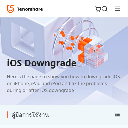
ReiBoot
for iOS
iOS Downgrade
Tenorshare
New
Here's the page to show you how to downgrade iOS
PDNob
on iPhone, iPad and iPod and fix the problems
during or after iOS downgrade
iAnyGo
คู่มือการใช้งาน