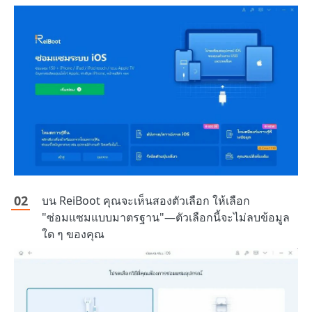
บน ReiBoot คุณจะเห็นสองตัวเลือก ให้เลือก
"ซ่อมแซมแบบมาตรฐาน"—ตัวเลือกนี้จะไม่ลบข้อมูล
ใด ๆ ของคุณ