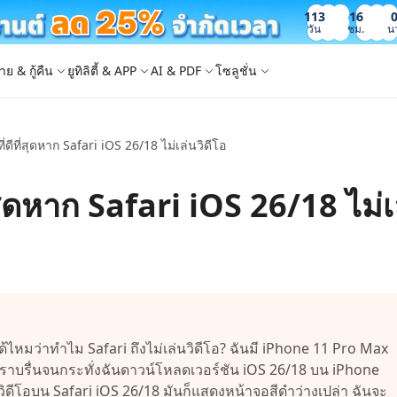
113
16
วัน
ชม.
น
าย & กู้คืน
ยูทิลิตี้ & APP
AI & PDF
โซลูชั่น
ที่ดีที่สุดหาก Safari iOS 26/18 ไม่เล่นวิดีโอ
Windows Boot Genius
4DDiG Photo Repair
iOS 26
iOS 26
AI
ญหา PC/ แล็ปท็อปภายในไม่กี่นาที
ซ่อมแซมรูปภาพที่เสียหายบน PC/Mac
ล็อก Apple ID
e - สำรองข้อมูล iOS ฟรี
 ปลดล็อค iPhone
Image to Text
iCloud Activation Lock Bypass
iCareFone WhatsApp Transfer
4uKey - ปลดล็อค Android
4DDiG Duplicate File Deleter
ี่สุดหาก Safari iOS 26/18 ไม่เ
็อก Android
FRP Bypass
ัดการข้อมูล iOS อย่างง่ายดาย
Phone/iPad โดยไม่ต้องใช้รหัสผ่าน
ะแปลงภาพเป็นข้อความ
ย้าย Whatsapp ระหว่าง Android & iPhon
ปลดล็อค Android และ bypass FRP
ลบไฟล์ซ้ำด้วย AI
 Android
กู้คืนรูปภาพของ iPhone
artition Manager
4DDiG Video Repair
ใหม่
New
New
ย้ายระบบที่ง่ายและปลอดภัย
ซ่อมแซมวิดีโอที่เสียหายบน PC/Mac
are PixPretty
mage Translator
Phone Mirror
4DDiG Mac Cleaner
ุคคลมืออาชีพ
วย OCR
ซอฟต์แวร์กระจกหน้าจอ Android & iOS
ทำความสะอาดและเพิ่มประสิทธิภาพ Mac 
คุณด้วยคลิกเดียว
 Android Data Recovery
UltData WhatsApp Recovery
ูล Android โดยไม่ต้องรูท
กู้คืนการแชท WhatsApp บน Android/iPh
New
้ไหมว่าทำไม Safari ถึงไม่เล่นวิดีโอ? ฉันมี iPhone 11 Pro Max
 Mac Data Recovery
- Fake GPS APP Android
iCareFone Transfer APP
2.0.0
ราบรื่นจนกระทั่งฉันดาวน์โหลดเวอร์ชัน iOS 26/18 บน iPhone
are AI Slides
Tenorshare AI PDF
ที่ถูกลบบน Mac
หน่ง Android โดยไม่ต้องใช้พีซี
ย้ายแชท Whatsapp Android/iPhone
ิดีโอบน Safari iOS 26/18 มันก็แสดงหน้าจอสีดำว่างเปล่า ฉันจะ
ได้ภายในไม่กี่วินาทีด้วย AI
สรุปเอกสาร PDF ได้อย่างชาญฉลาดด้วย A