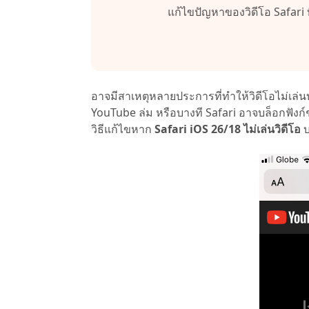
ไลน์
แก้ไขปัญหาของวิดีโอ Safari
UltData for Android APP
Cleanup
ดูสินค้าทั้งหมด
ฟรี
Tenorsh
กู้คืนข้อมูล Android โดยไม่ต้องใช้พีซี
ล้างข้อมูล
PixPretty AI Photo Editor
แปลงเนื้อ
เครื่องมือแต่งรูปด้วย AI ฟรี
อาจมีสาเหตุหลายประการที่ทำให้วิดีโอไม่เล่นบ
YouTube ล่ม หรือบางที Safari อาจบล็อกฟังก์
วิธีแก้ไขหาก
Safari iOS 26/18 ไม่เล่นวิดีโอ
บ