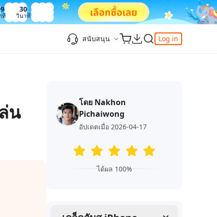
09
31
าที
วินาที
สนับสนุน
Log in
ความรู้เพิ่มเติม
ความรู้เพิ่มเติม
ความรู้เพิ่มเติม
วิดีโอยอดนิยม
ศูนย์ช่วยเหลือ
-Powered
iPhone 17
ดาวน์เกรด iOS 26
เพิ่มภาพถ่าย 3D บน iOS 26
เครื่องมือเปลี่ยนตำแหน่ง Pokemon Go ที่ดี
ติดต่อเรา
ที่สุด
โดย Nakhon
แก้ไข iOS 26 ค้าง
ios 26 wallpaper
จุดเด่น
ล่น
e
เปลี่ยนภูมิภาค ios
Pichaiwong
วิธีใช้ Apple Music Automix
ios 26 vs ios 18
iphone ถูกล็อคกับเจ้าของเครื่อง
เกี่ยวกับเรา
เปิดโหมดนักพัฒนาบน iOS 26
อัปเดตเมื่อ 2026-04-17
ดาวน์โหลดเครื่องมือ FRP Unlocker All-In-
ดู netflix ไม่ได้ ios 26
ของ
One ฟรี
อัพเดทการสมัครสมาชิก
เคล็ดลับเพิ่มเติม
วิดีโอแนะนำของ Tenorshare นำเสนอคำ
ได้ผล 100%
one
แนะนำทีละขั้นตอนที่ชัดเจนเพื่อช่วยให้คุณ
เข้าใจข้อมูลผลิตภัณฑ์ที่จำเป็นได้อย่าง
สำรวจ Tenorshare AI พร้อมฟีเจอร์ใหม่ที่น่า
รวดเร็ว
ทึ่ง
I