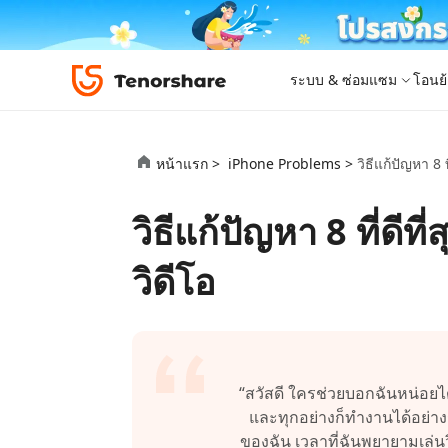
ระบบ & ซ่อมแซม
โอนย้
iOS 26
เครื่องมือโอนย้าย
Desktop
Desktop
หมวดหมู่โซลูชัน
หน้าแรก >
iPhone Problems >
วิธีแก้ปัญหา 8 
ReiBoot - ซ่อมแซมระบบ iOS
4DDiG 
iPhone 17
อัพเดท
New
แก้ไขปัญหา iOS/iPadOS 150+ รายการ
ซ่อมแซมปั
โปรแกรมปลดล็อก iPhone
iCareFone for LINE
iAnyGo - เปลี่ยนตำแหน่ง GPS
PDNob - PDF Editor for Windows
เครื่องมือปลด
iCareFon
4uKey -
PDNob 
วิธีแก้ปัญหา 8 ที่ดีท
iPhone MDM Bypass
โปรแกรมปลดล
ย้าย LINE ระหว่าง Android & iPhone
เปลี่ยนตำแหน่งโดยไม่ต้องเจลเบรก/รูท
แก้ไขและปรับปรุง PDF ด้วย AI บน Windows
สำรองและจ
ปลดล็อค i
จับภาพแล
ReiBoot
Android Data Recovery
ซ่อมแซมระบบ
ReiBoot - ซ่อมแซมระบบ Android
4DDiG P
for iOS
ดาวน์เกรด iOS
วิดีโอ
ซ่อมแซมระบบ Android ง่าย ๆ
เครื่องมือ
4MeKey- iPhone Activation Unlock
PDNob - PDF Editor for Mac
Tenorsh
PDNob I
เครื่องมือกู้คืนข้อมูล
ปลดล็อค iCloud activation lock
แก้ไขและจัดการ PDF ด้วย AI บน macOS
รีทัชภาพบ
แปลภาพด้
New
Tenorshare
ดูโซลูชั่นทั้งหมด
iOS 26
ดูสินค้าทั้งหมด
UltData iOS Data Recovery
UltData
PDNob
กู้คืนข้อมูล iPhone/iPad ที่สูญหาย
กู้คืนข้อม
Mobile
ศูนย์กลางร้านค้า
Web
iAnyGo
“สวัสดี ใครช่วยบอกฉันหน่อยได
4DDiG - Windows Data Recovery
iAnyGo- iOS APP
ใหม่
4DDiG -
iAnyGo 
และทุกอย่างก็ทำงานได้อย่าง
PDNob Online
Tenorsh
กู้คืนไฟล์ที่ถูกลบใน Windows
เปลี่ยนตำแหน่ง iPhone โดยไม่ใช้พีซี
กู้คืนไฟล์
เปลี่ยนตำแ
ของฉัน เวลาที่ฉันพยายามเล่นว
แปลงและรู้จำตัวอักษร (OCR) จาก PDF ได้ฟรีออน
สร้างสไลด์