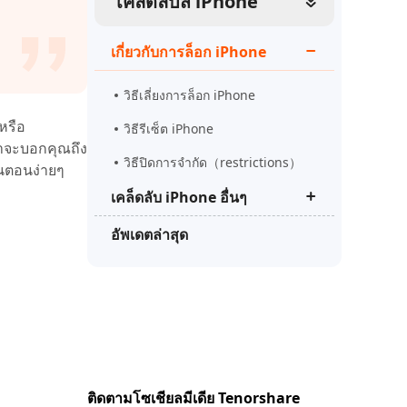
เคล็ดลับส iPhone
ดูเลย
เริ่มต้นเลย
เคล็ดลับเพิ่มเติม
เกี่ยวกับการล็อก iPhone
เคล็ดลับเพิ่มเติม
วิธีเลี่ยงการล็อก iPhone
หรือ
วิธีรีเซ็ต iPhone
เราจะบอกคุณถึง
วิธีปิดการจํากัด（restrictions）
้นตอนง่ายๆ
เคล็ดลับ iPhone อื่นๆ
อัพเดตล่าสุด
Tenorshare ReiBoot Pro crack
ล่าสุด
วิธีแก้ไอโฟน downgrade iOS ติดที่
recovery mode
แก้ไขหน้าจอไอโฟนเป็นเส้นสีขาว
ติดตามโซเชียลมีเดีย Tenorshare