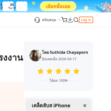
12
36
าที
วินาที
สนับสนุน
Log in
ความรู้เพิ่มเติม
ความรู้เพิ่มเติม
ความรู้เพิ่มเติม
วิดีโอยอดนิยม
ศูนย์ช่วยเหลือ
-Powered
iPhone 17
ดาวน์เกรด iOS 26
เพิ่มภาพถ่าย 3D บน iOS 26
เครื่องมือเปลี่ยนตำแหน่ง Pokemon Go ที่ดี
ติดต่อเรา
ที่สุด
โดย Suthida Chayaporn
แก้ไข iOS 26 ค้าง
ios 26 wallpaper
จุดเด่น
โรงงาน
e
เปลี่ยนภูมิภาค ios
วิธีใช้ Apple Music Automix
ios 26 vs ios 18
อัปเดตเมื่อ 2026-04-17
iphone ถูกล็อคกับเจ้าของเครื่อง
เกี่ยวกับเรา
เปิดโหมดนักพัฒนาบน iOS 26
ดาวน์โหลดเครื่องมือ FRP Unlocker All-In-
ดู netflix ไม่ได้ ios 26
ของ
One ฟรี
อัพเดทการสมัครสมาชิก
ได้ผล 100%
เคล็ดลับเพิ่มเติม
วิดีโอแนะนำของ Tenorshare นำเสนอคำ
one
แนะนำทีละขั้นตอนที่ชัดเจนเพื่อช่วยให้คุณ
เข้าใจข้อมูลผลิตภัณฑ์ที่จำเป็นได้อย่าง
สำรวจ Tenorshare AI พร้อมฟีเจอร์ใหม่ที่น่า
รวดเร็ว
เคล็ดลับส iPhone
ทึ่ง
I