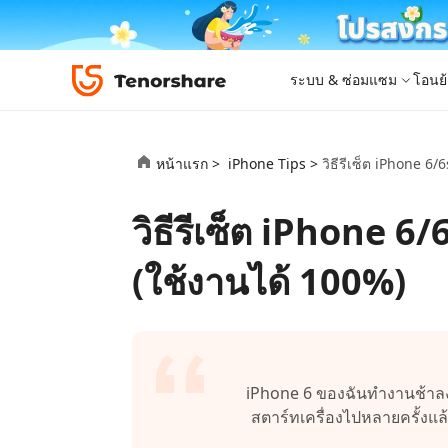
ระบบ & ซ่อมแซม
โอนย้
iOS 26
เครื่องมือโอนย้าย
Desktop
Desktop
หมวดหมู่โซลูชัน
หน้าแรก >
iPhone Tips >
วิธีรีเซ็ต iPhone 6/
ReiBoot - ซ่อมแซมระบบ iOS
4DDiG 
iPhone 17
อัพเดท
New
แก้ไขปัญหา iOS/iPadOS 150+ รายการ
ซ่อมแซมปั
โปรแกรมปลดล็อก iPhone
iCareFone for LINE
iAnyGo - เปลี่ยนตำแหน่ง GPS
PDNob - PDF Editor for Windows
เครื่องมือปลด
iCareFon
4uKey -
PDNob 
วิธีรีเซ็ต iPhone 6
iPhone MDM Bypass
โปรแกรมปลดล
ย้าย LINE ระหว่าง Android & iPhone
เปลี่ยนตำแหน่งโดยไม่ต้องเจลเบรก/รูท
แก้ไขและปรับปรุง PDF ด้วย AI บน Windows
สำรองและจ
ปลดล็อค i
จับภาพแล
ReiBoot
Android Data Recovery
ซ่อมแซมระบบ
ReiBoot - ซ่อมแซมระบบ Android
4DDiG P
for iOS
ดาวน์เกรด iOS
(ใช้งานได้ 100%)
ซ่อมแซมระบบ Android ง่าย ๆ
เครื่องมือ
4MeKey- iPhone Activation Unlock
PDNob - PDF Editor for Mac
Tenorsh
PDNob I
เครื่องมือกู้คืนข้อมูล
ปลดล็อค iCloud activation lock
แก้ไขและจัดการ PDF ด้วย AI บน macOS
รีทัชภาพบ
แปลภาพด้
New
Tenorshare
ดูโซลูชั่นทั้งหมด
iOS 26
ดูสินค้าทั้งหมด
UltData iOS Data Recovery
UltData
PDNob
กู้คืนข้อมูล iPhone/iPad ที่สูญหาย
กู้คืนข้อม
Mobile
ศูนย์กลางร้านค้า
Web
iAnyGo
iPhone 6 ของฉันทำงานช้าลงเ
4DDiG - Windows Data Recovery
iAnyGo- iOS APP
ใหม่
4DDiG -
iAnyGo 
สตาร์ทเครื่องไปหลายครั้งแล้
PDNob Online
Tenorsh
กู้คืนไฟล์ที่ถูกลบใน Windows
เปลี่ยนตำแหน่ง iPhone โดยไม่ใช้พีซี
กู้คืนไฟล์
เปลี่ยนตำแ
แปลงและรู้จำตัวอักษร (OCR) จาก PDF ได้ฟรีออน
สร้างสไลด์