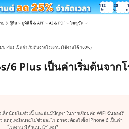
112
20
วัน
ชม.
น
าย & กู้คืน
ยูทิลิตี้ & APP
AI & PDF
โซลูชั่น
6s/6 Plus เป็นค่าเริ่มต้นจากโรงงาน (ใช้งานได้ 100%)
Windows Boot Genius
4DDiG Photo Repair
iOS 26
iOS 26
AI
ญหา PC/ แล็ปท็อปภายในไม่กี่นาที
ซ่อมแซมรูปภาพที่เสียหายบน PC/Mac
ล็อก Apple ID
e - สำรองข้อมูล iOS ฟรี
 ปลดล็อค iPhone
Image to Text
iCloud Activation Lock Bypass
iCareFone WhatsApp Transfer
4uKey - ปลดล็อค Android
4DDiG Duplicate File Deleter
/6s/6 Plus เป็นค่าเริ่มต้นจาก
็อก Android
FRP Bypass
ัดการข้อมูล iOS อย่างง่ายดาย
Phone/iPad โดยไม่ต้องใช้รหัสผ่าน
ะแปลงภาพเป็นข้อความ
ย้าย Whatsapp ระหว่าง Android & iPhon
ปลดล็อค Android และ bypass FRP
ลบไฟล์ซ้ำด้วย AI
 Android
กู้คืนรูปภาพของ iPhone
artition Manager
4DDiG Video Repair
ใหม่
New
New
ย้ายระบบที่ง่ายและปลอดภัย
ซ่อมแซมวิดีโอที่เสียหายบน PC/Mac
are PixPretty
mage Translator
Phone Mirror
4DDiG Mac Cleaner
ุคคลมืออาชีพ
วย OCR
ซอฟต์แวร์กระจกหน้าจอ Android & iOS
ทำความสะอาดและเพิ่มประสิทธิภาพ Mac 
คุณด้วยคลิกเดียว
 Android Data Recovery
UltData WhatsApp Recovery
ูล Android โดยไม่ต้องรูท
กู้คืนการแชท WhatsApp บน Android/iPh
New
ล็กน้อยในช่วงนี้ และฉันมีปัญหาในการเชื่อมต่อ WiFi ฉันลองรี
 Mac Data Recovery
- Fake GPS APP Android
iCareFone Transfer APP
2.0.0
ว แต่ดูเหมือนจะไม่ช่วยอะไร อาจจะต้องรีเซ็ต iPhone 6 เป็นค่า
are AI Slides
Tenorshare AI PDF
ที่ถูกลบบน Mac
หน่ง Android โดยไม่ต้องใช้พีซี
ย้ายแชท Whatsapp Android/iPhone
โรงงาน มีคำแนะนำไหม?
ได้ภายในไม่กี่วินาทีด้วย AI
สรุปเอกสาร PDF ได้อย่างชาญฉลาดด้วย A