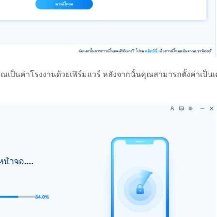
ณเป็นค่าโรงงานด้วยเฟิร์มแวร์ หลังจากนั้นคุณสามารถตั้งค่าเป็นเค