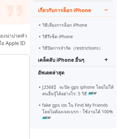
ดูเลย
เริ่มต้นเลย
เกี่ยวกับการล็อก iPhone
เคล็ดลับเพิ่มเติม
เคล็ดลับเพิ่มเติม
วิธีเลี่ยงการล็อก iPhone
ื่องน่าปวดหัว
วิธีรีเซ็ต iPhone
รือ Apple ID
วิธีปิดการจํากัด（restrictions）
เคล็ดลับ iPhone อื่นๆ
อัพเดตล่าสุด
Tenorshare ReiBoot Pro crack
ล่าสุด
[2568】 จะปิด gps iphone โดยไม่ให้
วิธีแก้ไอโฟน downgrade iOS ติดที่
คนอื่นรู้ได้อย่างไร: 5 วิธี
recovery mode
fake gps ios ใน Find My Friends
แก้ไขหน้าจอไอโฟนเป็นเส้นสีขาว
โดยไม่ต้องเจลเบรก - ใช้งานได้ 100%