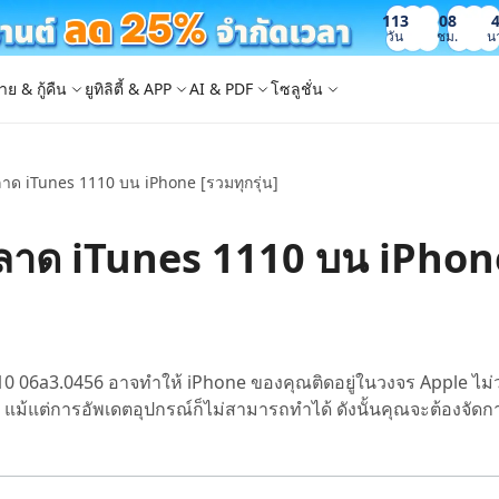
113
08
วัน
ชม.
น
าย & กู้คืน
ยูทิลิตี้ & APP
AI & PDF
โซลูชั่น
ลาด iTunes 1110 บน iPhone [รวมทุกรุ่น]
Windows Boot Genius
4DDiG Photo Repair
iOS 26
iOS 26
AI
ญหา PC/ แล็ปท็อปภายในไม่กี่นาที
ซ่อมแซมรูปภาพที่เสียหายบน PC/Mac
ล็อก Apple ID
e - สำรองข้อมูล iOS ฟรี
 ปลดล็อค iPhone
Image to Text
iCloud Activation Lock Bypass
iCareFone WhatsApp Transfer
4uKey - ปลดล็อค Android
4DDiG Duplicate File Deleter
ดพลาด iTunes 1110 บน iPhon
็อก Android
FRP Bypass
ัดการข้อมูล iOS อย่างง่ายดาย
Phone/iPad โดยไม่ต้องใช้รหัสผ่าน
ะแปลงภาพเป็นข้อความ
ย้าย Whatsapp ระหว่าง Android & iPhon
ปลดล็อค Android และ bypass FRP
ลบไฟล์ซ้ำด้วย AI
 Android
กู้คืนรูปภาพของ iPhone
artition Manager
4DDiG Video Repair
ใหม่
New
New
ย้ายระบบที่ง่ายและปลอดภัย
ซ่อมแซมวิดีโอที่เสียหายบน PC/Mac
are PixPretty
mage Translator
Phone Mirror
4DDiG Mac Cleaner
ุคคลมืออาชีพ
วย OCR
ซอฟต์แวร์กระจกหน้าจอ Android & iOS
ทำความสะอาดและเพิ่มประสิทธิภาพ Mac 
คุณด้วยคลิกเดียว
 Android Data Recovery
UltData WhatsApp Recovery
0 06a3.0456 อาจทำให้ iPhone ของคุณติดอยู่ในวงจร Apple ไม
ูล Android โดยไม่ต้องรูท
กู้คืนการแชท WhatsApp บน Android/iPh
 แม้แต่การอัพเดตอุปกรณ์ก็ไม่สามารถทำได้ ดังนั้นคุณจะต้องจัดกา
New
 Mac Data Recovery
- Fake GPS APP Android
iCareFone Transfer APP
2.0.0
are AI Slides
Tenorshare AI PDF
ที่ถูกลบบน Mac
หน่ง Android โดยไม่ต้องใช้พีซี
ย้ายแชท Whatsapp Android/iPhone
ได้ภายในไม่กี่วินาทีด้วย AI
สรุปเอกสาร PDF ได้อย่างชาญฉลาดด้วย A