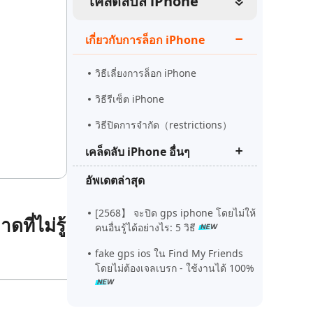
เคล็ดลับส iPhone
ดูเลย
เริ่มต้นเลย
เคล็ดลับเพิ่มเติม
เกี่ยวกับการล็อก iPhone
เคล็ดลับเพิ่มเติม
วิธีเลี่ยงการล็อก iPhone
วิธีรีเซ็ต iPhone
วิธีปิดการจํากัด（restrictions）
เคล็ดลับ iPhone อื่นๆ
อัพเดตล่าสุด
Tenorshare ReiBoot Pro crack
ล่าสุด
[2568】 จะปิด gps iphone โดยไม่ให้
ี่ไม่รู้
วิธีแก้ไอโฟน downgrade iOS ติดที่
คนอื่นรู้ได้อย่างไร: 5 วิธี
recovery mode
fake gps ios ใน Find My Friends
แก้ไขหน้าจอไอโฟนเป็นเส้นสีขาว
โดยไม่ต้องเจลเบรก - ใช้งานได้ 100%