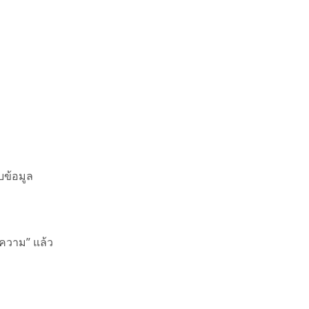
บข้อมูล
อความ” แล้ว