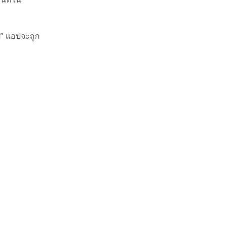
ป” แอปจะถูก