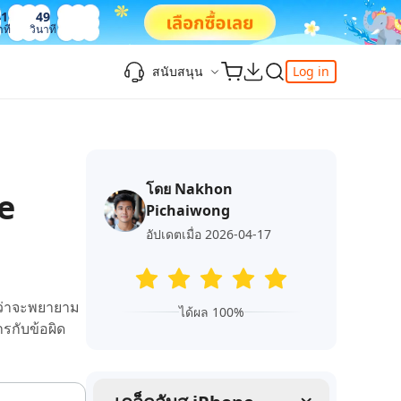
41
50
าที
วินาที
สนับสนุน
Log in
ความรู้เพิ่มเติม
ความรู้เพิ่มเติม
ความรู้เพิ่มเติม
วิดีโอยอดนิยม
ศูนย์ช่วยเหลือ
-Powered
iPhone 17
ดาวน์เกรด iOS 26
เพิ่มภาพถ่าย 3D บน iOS 26
เครื่องมือเปลี่ยนตำแหน่ง Pokemon Go ที่ดี
ติดต่อเรา
ที่สุด
โดย Nakhon
แก้ไข iOS 26 ค้าง
ios 26 wallpaper
จุดเด่น
e
e
เปลี่ยนภูมิภาค ios
Pichaiwong
วิธีใช้ Apple Music Automix
ios 26 vs ios 18
iphone ถูกล็อคกับเจ้าของเครื่อง
เกี่ยวกับเรา
เปิดโหมดนักพัฒนาบน iOS 26
อัปเดตเมื่อ 2026-04-17
ดาวน์โหลดเครื่องมือ FRP Unlocker All-In-
ดู netflix ไม่ได้ ios 26
ของ
One ฟรี
อัพเดทการสมัครสมาชิก
เคล็ดลับเพิ่มเติม
่ว่าจะพยายาม
วิดีโอแนะนำของ Tenorshare นำเสนอคำ
ได้ผล 100%
one
รกับข้อผิด
แนะนำทีละขั้นตอนที่ชัดเจนเพื่อช่วยให้คุณ
เข้าใจข้อมูลผลิตภัณฑ์ที่จำเป็นได้อย่าง
สำรวจ Tenorshare AI พร้อมฟีเจอร์ใหม่ที่น่า
รวดเร็ว
ทึ่ง
I