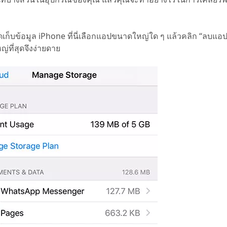
ดเก็บข้อมูล iPhone ที่นี่เลือกแอปขนาดใหญ่ใด ๆ แล้วคลิก “ลบแอ
่ที่สุดจึงง่ายดาย