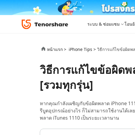
ระบบ & ซ่อมแซม
โอนย้
iOS 26
เครื่องมือโอนย้าย
Desktop
Desktop
หมวดหมู่โซลูชัน
หน้าแรก >
iPhone Tips >
วิธีการแก้ไขข้อผิดพ
ReiBoot - ซ่อมแซมระบบ iOS
4DDiG 
iPhone 17
อัพเดท
New
แก้ไขปัญหา iOS/iPadOS 150+ รายการ
ซ่อมแซมปั
โปรแกรมปลดล็อก iPhone
iCareFone for LINE
iAnyGo - เปลี่ยนตำแหน่ง GPS
PDNob - PDF Editor for Windows
เครื่องมือปลด
iCareFon
4uKey -
PDNob 
วิธีการแก้ไขข้อผิ
iPhone MDM Bypass
โปรแกรมปลดล
ย้าย LINE ระหว่าง Android & iPhone
เปลี่ยนตำแหน่งโดยไม่ต้องเจลเบรก/รูท
แก้ไขและปรับปรุง PDF ด้วย AI บน Windows
สำรองและจ
ปลดล็อค i
จับภาพแล
ReiBoot
Android Data Recovery
ซ่อมแซมระบบ
ReiBoot - ซ่อมแซมระบบ Android
4DDiG P
for iOS
ดาวน์เกรด iOS
[รวมทุกรุ่น]
ซ่อมแซมระบบ Android ง่าย ๆ
เครื่องมือ
4MeKey- iPhone Activation Unlock
PDNob - PDF Editor for Mac
Tenorsh
PDNob I
เครื่องมือกู้คืนข้อมูล
ปลดล็อค iCloud activation lock
แก้ไขและจัดการ PDF ด้วย AI บน macOS
รีทัชภาพบ
แปลภาพด้
New
Tenorshare
ดูโซลูชั่นทั้งหมด
iOS 26
ดูสินค้าทั้งหมด
UltData iOS Data Recovery
UltData
PDNob
หากคุณกำลังเผชิญกับข้อผิดพลาด iPhone 111
กู้คืนข้อมูล iPhone/iPad ที่สูญหาย
กู้คืนข้อม
Mobile
รีบูตอุปกรณ์อย่างไร ก็ไม่สามารถใช้งานได้เลย
ศูนย์กลางร้านค้า
Web
iAnyGo
พลาด iTunes 1110 เป็นระยะเวลานาน
4DDiG - Windows Data Recovery
iAnyGo- iOS APP
ใหม่
4DDiG -
iAnyGo 
PDNob Online
Tenorsh
กู้คืนไฟล์ที่ถูกลบใน Windows
เปลี่ยนตำแหน่ง iPhone โดยไม่ใช้พีซี
กู้คืนไฟล์
เปลี่ยนตำแ
แปลงและรู้จำตัวอักษร (OCR) จาก PDF ได้ฟรีออน
สร้างสไลด์