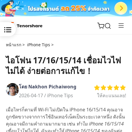
หน้าแรก >
iPhone Tips >
ไอโฟน 17/16/15/14 เชื่อมไวไฟ
ไม่ได้ ง่ายต่อการแก้ไข！
ReiBoot
for iOS
โดย Nakhon Pichaiwong
Tenorshare
2026-04-17 /
iPhone Tips
ให้คะแนนเลย!
New
PDNob
เมื่อไหร่ก็ตามที่ Wi-Fi ไม่เปิดใน iPhone 16/15/14 คุณอาจ
iAnyGo
ถูกขัดขวางจากการใช้อินเทอร์เน็ตเป็นระยะเวลาหนึ่ง ดังนั้น
คุณอาจมีถามคำถามมากมาย เช่น
ทำไม iPhone 16/15/14
เชื่อมไวไฟไม่ได้, ฉันจะทำให้ iPhone 16/15/14 ของฉันต่อ