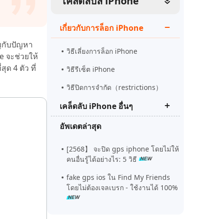
เคล็ดลับส iPhone
ดูเลย
เริ่มต้นเลย
เคล็ดลับเพิ่มเติม
เกี่ยวกับการล็อก iPhone
เคล็ดลับเพิ่มเติม
ิญกับปัญหา
วิธีเลี่ยงการล็อก iPhone
e จะช่วยให้
ด 4 ตัว ที่
วิธีรีเซ็ต iPhone
วิธีปิดการจํากัด（restrictions）
เคล็ดลับ iPhone อื่นๆ
อัพเดตล่าสุด
Tenorshare ReiBoot Pro crack
ล่าสุด
[2568】 จะปิด gps iphone โดยไม่ให้
วิธีแก้ไอโฟน downgrade iOS ติดที่
คนอื่นรู้ได้อย่างไร: 5 วิธี
recovery mode
fake gps ios ใน Find My Friends
แก้ไขหน้าจอไอโฟนเป็นเส้นสีขาว
โดยไม่ต้องเจลเบรก - ใช้งานได้ 100%