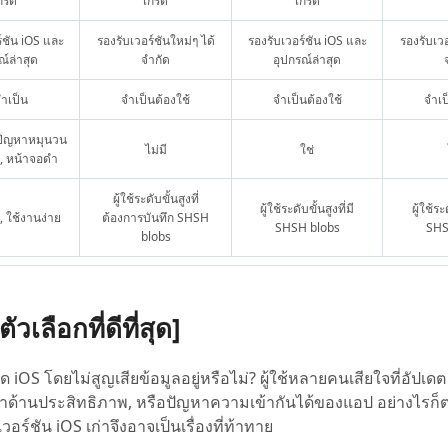
กรด
เกรด
เกรด
์ชัน iOS และ
รองรับเวอร์ชันใหม่ๆ ได้
รองรับเวอร์ชัน iOS และ
รองรับเวอ
ณ์ล่าสุด
จำกัด
อุปกรณ์ล่าสุด
จำเป็น
จำเป็นต้องใช้
จำเป็นต้องใช้
จำเป
งปัญหาหมุนวน
ไม่มี
ใช่
, หน้าจอดำ
ผู้ใช้ระดับขั้นสูงที่
ผู้ใช้ระดับขั้นสูงที่มี
ผู้ใช้ระ
น, ใช้งานง่าย
ต้องการบันทึก SHSH
SHSH blobs
SHS
blobs
ลือกที่ดีที่สุด]
ด iOS โดยไม่สูญเสียข้อมูลอยู่หรือไม่? ผู้ใช้หลายคนเสียใจที่อัปเ
าด้านประสิทธิภาพ, หรือปัญหาความเข้ากันได้ของแอป อย่างไรก็ต
ร์ชัน iOS เก่าจึงอาจเป็นเรื่องที่ท้าทาย