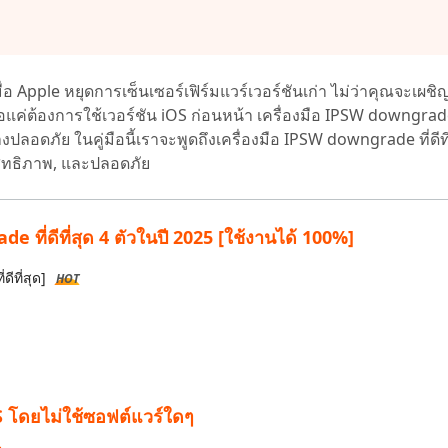
 Pro APP
มาแรง
are AI Bypass
Tenorshare AI Writer
 iPhone ด้วย AI ฟรี
หา AI ให้เหมือนเขียนโดยมนุษย์
เขียนได้เร็วขึ้น ฉลาดขึ้น และดีกว่าด้วย AI
อ Apple หยุดการเซ็นเซอร์เฟิร์มแวร์เวอร์ชันเก่า ไม่ว่าคุณจะเผช
แค่ต้องการใช้เวอร์ชัน iOS ก่อนหน้า เครื่องมือ IPSW downgrad
ลอดภัย ในคู่มือนี้เราจะพูดถึงเครื่องมือ IPSW downgrade ที่ดีที่สุ
ะสิทธิภาพ, และปลอดภัย
e ที่ดีที่สุด 4 ตัวในปี 2025 [ใช้งานได้ 100%]
ีที่สุด]
HOT
iOS โดยไม่ใช้ซอฟต์แวร์ใดๆ