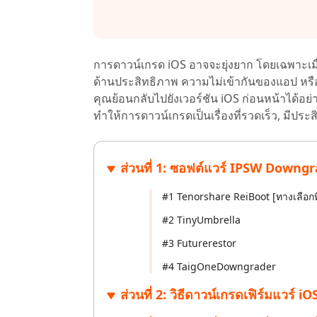
ไลน์
UltData for Android APP
Cleanup
ดูสินค้าทั้งหมด
ฟรี
Tenorsh
กู้คืนข้อมูล Android โดยไม่ต้องใช้พีซี
ล้างข้อมูล
PixPretty AI Photo Editor
แปลงเนื้อ
การดาวน์เกรด iOS อาจจะยุ่งยาก โดยเฉพาะเมื่
เครื่องมือแต่งรูปด้วย AI ฟรี
ด้านประสิทธิภาพ ความไม่เข้ากันของแอป หรือ
คุณย้อนกลับไปยังเวอร์ชัน iOS ก่อนหน้าได้อย่างป
ทำให้การดาวน์เกรดเป็นเรื่องที่รวดเร็ว, มีปร
ส่วนที่ 1: ซอฟต์แวร์ IPSW Downgrad
#1 Tenorshare ReiBoot [ทางเลือกที่ด
#2 TinyUmbrella
#3 Futurerestor
#4 TaigOneDowngrader
ส่วนที่ 2: วิธีดาวน์เกรดเฟิร์มแวร์ 