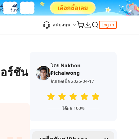
54
47
าที
วินาที
สนับสนุน
Log in
ความรู้เพิ่มเติม
ความรู้เพิ่มเติม
ความรู้เพิ่มเติม
วิดีโอยอดนิยม
ศูนย์ช่วยเหลือ
-Powered
iPhone 17
ดาวน์เกรด iOS 26
เพิ่มภาพถ่าย 3D บน iOS 26
เครื่องมือเปลี่ยนตำแหน่ง Pokemon Go ที่ดี
ติดต่อเรา
ที่สุด
โดย Nakhon
แก้ไข iOS 26 ค้าง
ios 26 wallpaper
จุดเด่น
อร์ชัน
e
เปลี่ยนภูมิภาค ios
Pichaiwong
วิธีใช้ Apple Music Automix
ios 26 vs ios 18
iphone ถูกล็อคกับเจ้าของเครื่อง
เกี่ยวกับเรา
เปิดโหมดนักพัฒนาบน iOS 26
อัปเดตเมื่อ 2026-04-17
ดาวน์โหลดเครื่องมือ FRP Unlocker All-In-
ดู netflix ไม่ได้ ios 26
ของ
One ฟรี
อัพเดทการสมัครสมาชิก
เคล็ดลับเพิ่มเติม
วิดีโอแนะนำของ Tenorshare นำเสนอคำ
ได้ผล 100%
one
แนะนำทีละขั้นตอนที่ชัดเจนเพื่อช่วยให้คุณ
เข้าใจข้อมูลผลิตภัณฑ์ที่จำเป็นได้อย่าง
สำรวจ Tenorshare AI พร้อมฟีเจอร์ใหม่ที่น่า
รวดเร็ว
ทึ่ง
I