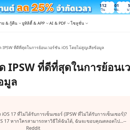
112
01
วัน
ชม.
น
าย & กู้คืน
ยูทิลิตี้ & APP
AI & PDF
โซลูชั่น
ด IPSW ที่ดีที่สุดในการย้อนเวอร์ชัน iOS โดยไม่สูญเสียข้อมูล
Windows Boot Genius
4DDiG Photo Repair
iOS 26
iOS 26
AI
ญหา PC/ แล็ปท็อปภายในไม่กี่นาที
ซ่อมแซมรูปภาพที่เสียหายบน PC/Mac
ล็อก Apple ID
e - สำรองข้อมูล iOS ฟรี
 ปลดล็อค iPhone
Image to Text
iCloud Activation Lock Bypass
iCareFone WhatsApp Transfer
4uKey - ปลดล็อค Android
4DDiG Duplicate File Deleter
ด IPSW ที่ดีที่สุดในการย้อนเว
็อก Android
FRP Bypass
ัดการข้อมูล iOS อย่างง่ายดาย
Phone/iPad โดยไม่ต้องใช้รหัสผ่าน
ะแปลงภาพเป็นข้อความ
ย้าย Whatsapp ระหว่าง Android & iPhon
ปลดล็อค Android และ bypass FRP
ลบไฟล์ซ้ำด้วย AI
 Android
กู้คืนรูปภาพของ iPhone
artition Manager
4DDiG Video Repair
ใหม่
New
New
อมูล
ย้ายระบบที่ง่ายและปลอดภัย
ซ่อมแซมวิดีโอที่เสียหายบน PC/Mac
are PixPretty
mage Translator
Phone Mirror
4DDiG Mac Cleaner
ุคคลมืออาชีพ
วย OCR
ซอฟต์แวร์กระจกหน้าจอ Android & iOS
ทำความสะอาดและเพิ่มประสิทธิภาพ Mac 
คุณด้วยคลิกเดียว
 Android Data Recovery
UltData WhatsApp Recovery
ูล Android โดยไม่ต้องรูท
กู้คืนการแชท WhatsApp บน Android/iPh
New
iOS 17 ที่ไม่ได้รับการเซ็นเซอร์ (IPSW ที่ไม่ได้รับการเซ็นเซอร์)?
 Mac Data Recovery
- Fake GPS APP Android
iCareFone Transfer APP
2.0.0
 iOS 17 หากใครสามารถหาวิธีให้ฉันได้, ฉันจะขอบคุณตลอดไป...--
are AI Slides
Tenorshare AI PDF
ที่ถูกลบบน Mac
หน่ง Android โดยไม่ต้องใช้พีซี
ย้ายแชท Whatsapp Android/iPhone
Reddit
ได้ภายในไม่กี่วินาทีด้วย AI
สรุปเอกสาร PDF ได้อย่างชาญฉลาดด้วย A