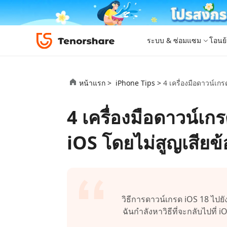
ระบบ & ซ่อมแซม
โอนย้
iOS 26
เครื่องมือโอนย้าย
Desktop
Desktop
หมวดหมู่โซลูชัน
หน้าแรก >
iPhone Tips >
4 เครื่องมือดาวน์เกร
ReiBoot - ซ่อมแซมระบบ iOS
4DDiG 
iPhone 17
อัพเดท
New
แก้ไขปัญหา iOS/iPadOS 150+ รายการ
ซ่อมแซมปั
โปรแกรมปลดล็อก iPhone
iCareFone for LINE
iAnyGo - เปลี่ยนตำแหน่ง GPS
PDNob - PDF Editor for Windows
เครื่องมือปลด
iCareFon
4uKey -
PDNob 
4 เครื่องมือดาวน์เกร
iPhone MDM Bypass
โปรแกรมปลดล
ย้าย LINE ระหว่าง Android & iPhone
เปลี่ยนตำแหน่งโดยไม่ต้องเจลเบรก/รูท
แก้ไขและปรับปรุง PDF ด้วย AI บน Windows
สำรองและจ
ปลดล็อค i
จับภาพแล
ReiBoot
Android Data Recovery
ซ่อมแซมระบบ
ReiBoot - ซ่อมแซมระบบ Android
4DDiG P
for iOS
ดาวน์เกรด iOS
iOS โดยไม่สูญเสียข้
ซ่อมแซมระบบ Android ง่าย ๆ
เครื่องมือ
4MeKey- iPhone Activation Unlock
PDNob - PDF Editor for Mac
Tenorsh
PDNob I
เครื่องมือกู้คืนข้อมูล
ปลดล็อค iCloud activation lock
แก้ไขและจัดการ PDF ด้วย AI บน macOS
รีทัชภาพบ
แปลภาพด้
New
Tenorshare
ดูโซลูชั่นทั้งหมด
iOS 26
ดูสินค้าทั้งหมด
UltData iOS Data Recovery
UltData
PDNob
กู้คืนข้อมูล iPhone/iPad ที่สูญหาย
กู้คืนข้อม
Mobile
ศูนย์กลางร้านค้า
Web
iAnyGo
วิธีการดาวน์เกรด iOS 18 ไปยัง 
4DDiG - Windows Data Recovery
iAnyGo- iOS APP
ใหม่
4DDiG -
iAnyGo 
ฉันกำลังหาวิธีที่จะกลับไปที่
PDNob Online
Tenorsh
กู้คืนไฟล์ที่ถูกลบใน Windows
เปลี่ยนตำแหน่ง iPhone โดยไม่ใช้พีซี
กู้คืนไฟล์
เปลี่ยนตำแ
แปลงและรู้จำตัวอักษร (OCR) จาก PDF ได้ฟรีออน
สร้างสไลด์