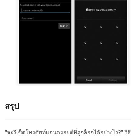
สรุป
"จะรีเซ็ตโทรศัพท์แอนดรอยด์ที่ถูกล็อกได้อย่างไร?" วิธี