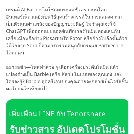
เทรนด์ AI Barbie ไม่ใช่แค่กระแสชั่วคราวบนโลก
อินเทอร์เน็ต แต่ยังเป็นวิธีสุดสร้างสรรค์ในการแสดงความ
เป็นตัวคุณผ่านพลังของปัญญาประดิษฐ์ ไม่ว่าคุณจะใช้
ChatGPT เพื่อออกแบบแอคชันฟิกเกอร์ในฝัน ลองเล่นกับ
เครื่องมือฟรีอย่าง Picsart หรือ Fotor หรือก้าวไปอีกขั้นด้วย
วิดีโอจาก Sora ก็สามารถร่วมสนุกกับกระแส Barbiecore
ได้ทุกคน
อย่ารอช้า—โพสท่าสวย ๆ เลือกเครื่องประดับในฝัน แล้ว
แปลงร่างเป็น Barbie (หรือ Ken!) ในแบบของคุณเอง และ
ใครจะรู้? Barbie สุดครีเอทของคุณอาจจะกลายเป็นไวรัลชิ้น
ต่อไปบนโซเชียลก็ได้!
เพิ่มเพื่อน LINE กับ Tenorshare
รับข่าวสาร อัปเดตโปรโมชั่น