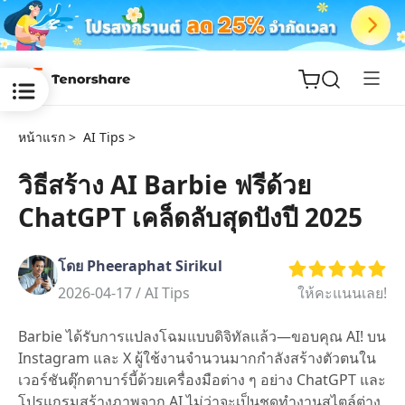
หน้าแรก >
AI Tips >
วิธีสร้าง AI Barbie ฟรีด้วย
ChatGPT เคล็ดลับสุดปังปี 2025
ReiBoot
for iOS
โดย Pheeraphat Sirikul
Tenorshare
2026-04-17 /
AI Tips
ให้คะแนนเลย!
New
PDNob
Barbie ได้รับการแปลงโฉมแบบดิจิทัลแล้ว—ขอบคุณ AI! บน
iAnyGo
Instagram และ X ผู้ใช้งานจำนวนมากกำลังสร้างตัวตนใน
เวอร์ชันตุ๊กตาบาร์บี้ด้วยเครื่องมือต่าง ๆ อย่าง ChatGPT และ
โปรแกรมสร้างภาพจาก AI ไม่ว่าจะเป็นชุดทำงานสไตล์ต่าง