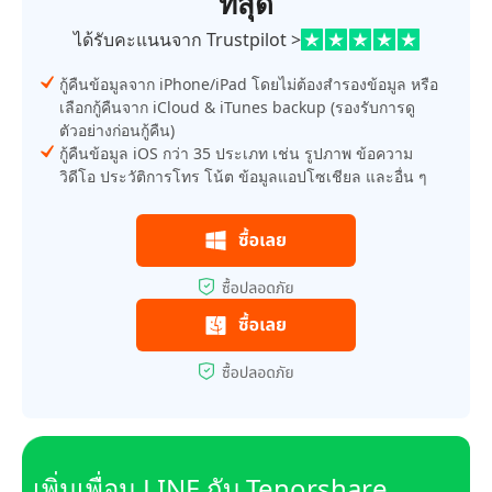
ที่สุด
ได้รับคะแนนจาก Trustpilot >
กู้คืนข้อมูลจาก iPhone/iPad โดยไม่ต้องสำรองข้อมูล หรือ
เลือกกู้คืนจาก iCloud & iTunes backup (รองรับการดู
ตัวอย่างก่อนกู้คืน)
กู้คืนข้อมูล iOS กว่า 35 ประเภท เช่น รูปภาพ ข้อความ
วิดีโอ ประวัติการโทร โน้ต ข้อมูลแอปโซเชียล และอื่น ๆ
เพิ่มเพื่อน LINE กับ Tenorshare