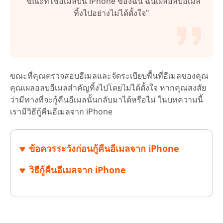
"ขณะที่ใช้อีเมลบน iPhone ของฉัน ฉันเผลอลบอีเมล
ทิ้งไปอย่างไม่ได้ตั้งใจ"
ขณะที่คุณตรวจสอบอีเมลและจัดระเบียบพื้นที่อีเมลของคุณ
คุณเผลอลบอีเมลสำคัญทิ้งไปโดยไม่ได้ตั้งใจ หากคุณสงสัย
ว่ามีทางที่จะกู้คืนอีเมลนั้นกลับมาได้หรือไม่ ในบทความนี้
เรามีวิธีกู้คืนอีเมลจาก iPhone
ข้อควรระวังก่อนกู้คืนอีเมลจาก iPhone
วิธีกู้คืนอีเมลจาก iPhone