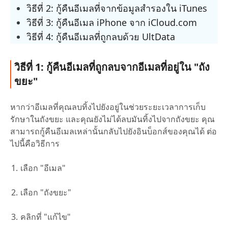
วิธีที่ 2: กู้คืนอีเมลที่จากข้อมูลสำรองใน iTunes
วิธีที่ 3: กู้คืนอีเมล iPhone จาก iCloud.com
วิธีที่ 4: กู้คืนอีเมลที่ถูกลบด้วย UltData
วิธีที่ 1: กู้คืนอีเมลที่ถูกลบจากอีเมลที่อยู่ใน "ถัง
ขยะ"
หากว่าอีเมลที่คุณลบทิ้งไปยังอยู่ในช่วยระยะเวลาการเก็บ
รักษาในถังขยะ และคุณยังไม่ได้ลบมันทิ้งไปจากถังขยะ คุณ
สามารถกู้คืนอีเมลเหล่านั้นกลับไปยังอินบ็อกส์ของคุณได้ ต่อ
ไปนี้คือวิธีการ
เลือก "อีเมล"
เลือก "ถังขยะ"
คลิกที่ "แก้ไข"