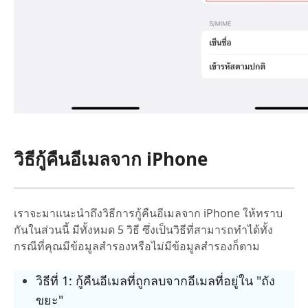
วิธีกู้คืนอีเมลจาก iPhone
เราจะมาแนะนำถึงวิธีการกู้คืนอีเมลจาก iPhone ให้ทราบ
กันในส่วนนี้ มีทั้งหมด 5 วิธี ซึ่งเป็นวิธีที่สามารถทำได้ทั้ง
กรณีที่คุณมีข้อมูลสำรองหรือไม่มีข้อมูลสำรองก็ตาม
วิธีที่ 1: กู้คืนอีเมลที่ถูกลบจากอีเมลที่อยู่ใน "ถัง
ขยะ"