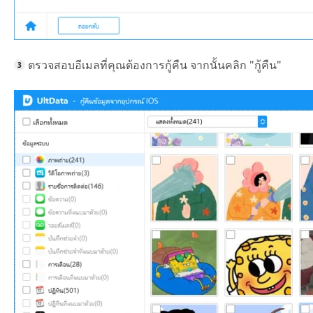
ตรวจสอบอีเมลที่คุณต้องการกู้คืน จากนั้นคลิก "กู้คืน"