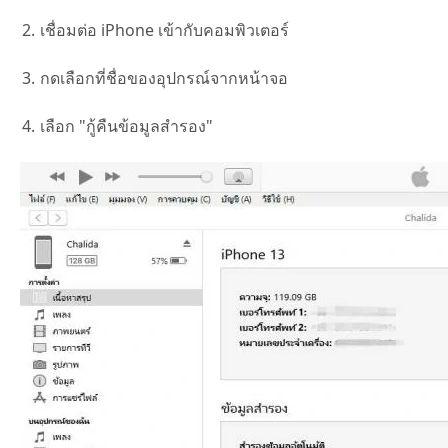
เชื่อมต่อ iPhone เข้ากับคอมพิวเตอร์
กดเลือกที่ชื่อของอุปกรณ์จากหน้าจอ
เลือก "กู้คืนข้อมูลสำรอง"