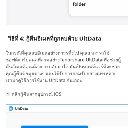
วิธีที่ 4: กู้คืนอีเมลที่ถูกลบด้วย UltData
ในกรณีที่คุณลบอีเมลอย่างถาวรทิ้งไป คุณสามารถใช้
ซอฟต์แวร์บุคคลที่สามอย่าง
Tenorshare UltData
เพื่อช่วยกู้
คืนอีเมลที่คุณต้องการกลับมาได้ มันเป็นซอฟต์แวร์ที่จะช่วย
คุณกู้คืนข้อมูลต่างๆ และได้รับการยอมรับอย่างแพร่หลาย
เรามาดูวิธีการใช้งาน UltData กันเถอะ
คลิกกู้คืนจากอุปกรณ์ iOS