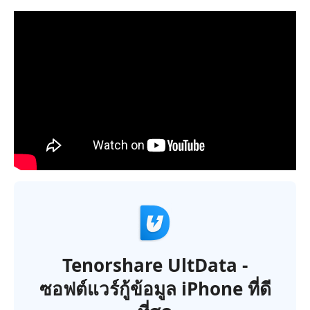
Tenorshare UltData -
ซอฟต์แวร์กู้ข้อมูล iPhone ที่ดี