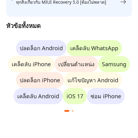
ทุกสิ่งเกี่ยวกับ MIUI Recovery 5.0 [ต้องไม่พลาด]
หัวข้อทั้งหมด
ปลดล็อก Android
เคล็ดลับ WhatsApp
เคล็ดลับ iPhone
เปลี่ยนตำแหน่ง
Samsung
ปลดล็อก iPhone
แก้ไขปัญหา Android
เคล็ดลับ Android
iOS 17
ซ่อม iPhone