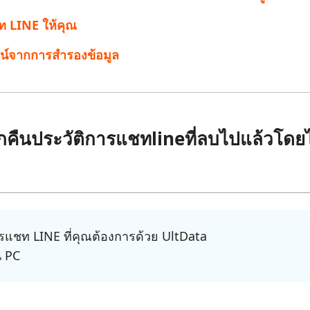
 Pro APP
มาแรง
ชท LINE ให้คุณ
are AI Bypass
Tenorshare AI Writer
 iPhone ด้วย AI ฟรี
หา AI ให้เหมือนเขียนโดยมนุษย์
เขียนได้เร็วขึ้น ฉลาดขึ้น และดีกว่าด้วย AI
ไลน์จากการสำรองข้อมูล
ยกคืนประวัติการแชทlineที่ลบไปแล้วโดยไ
ิการแชท LINE ที่คุณต้องการด้วย UltData
น PC