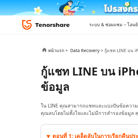
ระบบ & ซ่อมแซม
โอนย้
iOS 26
เครื่องมือโอนย้าย
Desktop
Desktop
หมวดหมู่โซลูชัน
หน้าแรก >
Data Recovery >
กู้แชท LINE บน iP
ReiBoot - ซ่อมแซมระบบ iOS
4DDiG 
iPhone 17
อัพเดท
New
แก้ไขปัญหา iOS/iPadOS 150+ รายการ
ซ่อมแซมปั
โปรแกรมปลดล็อก iPhone
iCareFone for LINE
iAnyGo - เปลี่ยนตำแหน่ง GPS
PDNob - PDF Editor for Windows
เครื่องมือปลด
iCareFon
4uKey -
PDNob 
กู้แชท LINE บน iPho
iPhone MDM Bypass
โปรแกรมปลดล
ย้าย LINE ระหว่าง Android & iPhone
เปลี่ยนตำแหน่งโดยไม่ต้องเจลเบรก/รูท
แก้ไขและปรับปรุง PDF ด้วย AI บน Windows
สำรองและจ
ปลดล็อค i
จับภาพแล
ReiBoot
Android Data Recovery
ซ่อมแซมระบบ
ReiBoot - ซ่อมแซมระบบ Android
4DDiG P
for iOS
ดาวน์เกรด iOS
ข้อมูล
ซ่อมแซมระบบ Android ง่าย ๆ
เครื่องมือ
4MeKey- iPhone Activation Unlock
PDNob - PDF Editor for Mac
Tenorsh
PDNob I
เครื่องมือกู้คืนข้อมูล
ปลดล็อค iCloud activation lock
แก้ไขและจัดการ PDF ด้วย AI บน macOS
รีทัชภาพบ
แปลภาพด้
New
Tenorshare
ดูโซลูชั่นทั้งหมด
iOS 26
ดูสินค้าทั้งหมด
UltData iOS Data Recovery
UltData
PDNob
ใน LINE คุณสามารถแชทและแบ่งปันข้อความ รู
กู้คืนข้อมูล iPhone/iPad ที่สูญหาย
กู้คืนข้อม
Mobile
คุณลบโดยไม่ตั้งใจและไม่มีการสำรองข้อมูล ค
ศูนย์กลางร้านค้า
Web
iAnyGo
4DDiG - Windows Data Recovery
iAnyGo- iOS APP
ใหม่
4DDiG -
iAnyGo 
PDNob Online
Tenorsh
กู้คืนไฟล์ที่ถูกลบใน Windows
เปลี่ยนตำแหน่ง iPhone โดยไม่ใช้พีซี
กู้คืนไฟล์
เปลี่ยนตำแ
ตอนที่ 1: เคล็ดลับในการเรียกคืนปร
แปลงและรู้จำตัวอักษร (OCR) จาก PDF ได้ฟรีออน
สร้างสไลด์