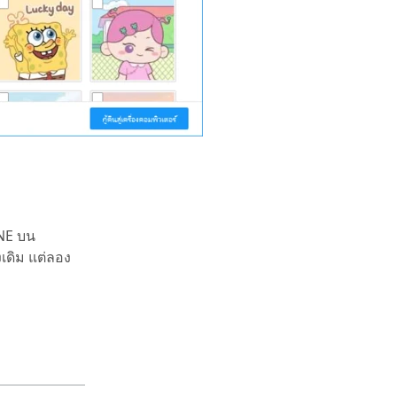
NE บน
งเดิม แต่ลอง