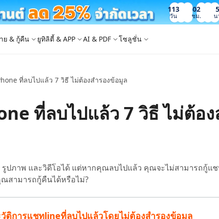
113
02
วัน
ชม.
น
าย & กู้คืน
ยูทิลิตี้ & APP
AI & PDF
โซลูชั่น
hone ที่ลบไปแล้ว 7 วิธี ไม่ต้องสำรองข้อมูล
Windows Boot Genius
4DDiG Photo Repair
iOS 26
iOS 26
AI
ญหา PC/ แล็ปท็อปภายในไม่กี่นาที
ซ่อมแซมรูปภาพที่เสียหายบน PC/Mac
ล็อก Apple ID
e - สำรองข้อมูล iOS ฟรี
 ปลดล็อค iPhone
Image to Text
iCloud Activation Lock Bypass
iCareFone WhatsApp Transfer
4uKey - ปลดล็อค Android
4DDiG Duplicate File Deleter
ne ที่ลบไปแล้ว 7 วิธี ไม่ต้อ
็อก Android
FRP Bypass
ัดการข้อมูล iOS อย่างง่ายดาย
Phone/iPad โดยไม่ต้องใช้รหัสผ่าน
ะแปลงภาพเป็นข้อความ
ย้าย Whatsapp ระหว่าง Android & iPhon
ปลดล็อค Android และ bypass FRP
ลบไฟล์ซ้ำด้วย AI
 Android
กู้คืนรูปภาพของ iPhone
artition Manager
4DDiG Video Repair
ใหม่
New
New
ย้ายระบบที่ง่ายและปลอดภัย
ซ่อมแซมวิดีโอที่เสียหายบน PC/Mac
are PixPretty
mage Translator
Phone Mirror
4DDiG Mac Cleaner
ุคคลมืออาชีพ
วย OCR
ซอฟต์แวร์กระจกหน้าจอ Android & iOS
ทำความสะอาดและเพิ่มประสิทธิภาพ Mac 
คุณด้วยคลิกเดียว
 Android Data Recovery
UltData WhatsApp Recovery
ปภาพ และวิดีโอได้ แต่หากคุณลบไปแล้ว คุณจะไม่สามารถกู้แชท
ูล Android โดยไม่ต้องรูท
กู้คืนการแชท WhatsApp บน Android/iPh
ุณสามารถกู้คืนได้หรือไม่?
New
 Mac Data Recovery
- Fake GPS APP Android
iCareFone Transfer APP
2.0.0
are AI Slides
Tenorshare AI PDF
ที่ถูกลบบน Mac
หน่ง Android โดยไม่ต้องใช้พีซี
ย้ายแชท Whatsapp Android/iPhone
ะวัติการแชทlineที่ลบไปแล้วโดยไม่ต้องสำรองข้อมูล
ได้ภายในไม่กี่วินาทีด้วย AI
สรุปเอกสาร PDF ได้อย่างชาญฉลาดด้วย A