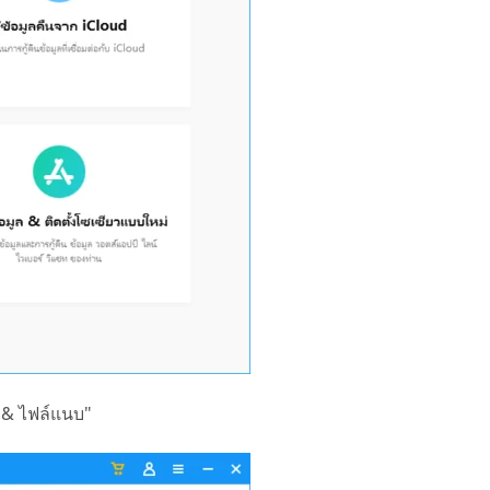
E & ไฟล์แนบ"