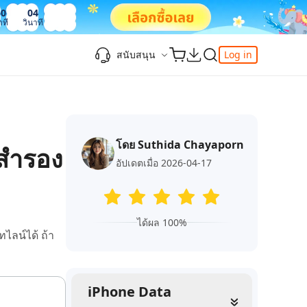
50
05
าที
วินาที
สนับสนุน
Log in
ความรู้เพิ่มเติม
ความรู้เพิ่มเติม
ความรู้เพิ่มเติม
วิดีโอยอดนิยม
ศูนย์ช่วยเหลือ
-Powered
iPhone 17
ดาวน์เกรด iOS 26
เพิ่มภาพถ่าย 3D บน iOS 26
เครื่องมือเปลี่ยนตำแหน่ง Pokemon Go ที่ดี
ติดต่อเรา
ที่สุด
โดย Suthida Chayaporn
แก้ไข iOS 26 ค้าง
ios 26 wallpaper
จุดเด่น
งสำรอง
e
เปลี่ยนภูมิภาค ios
วิธีใช้ Apple Music Automix
ios 26 vs ios 18
อัปเดตเมื่อ 2026-04-17
iphone ถูกล็อคกับเจ้าของเครื่อง
เกี่ยวกับเรา
เปิดโหมดนักพัฒนาบน iOS 26
ดาวน์โหลดเครื่องมือ FRP Unlocker All-In-
ดู netflix ไม่ได้ ios 26
ของ
One ฟรี
อัพเดทการสมัครสมาชิก
ได้ผล 100%
เคล็ดลับเพิ่มเติม
ไลน์ได้ ถ้า
วิดีโอแนะนำของ Tenorshare นำเสนอคำ
one
แนะนำทีละขั้นตอนที่ชัดเจนเพื่อช่วยให้คุณ
เข้าใจข้อมูลผลิตภัณฑ์ที่จำเป็นได้อย่าง
สำรวจ Tenorshare AI พร้อมฟีเจอร์ใหม่ที่น่า
รวดเร็ว
iPhone Data
ทึ่ง
I