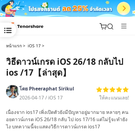
หน้าแรก >
iOS 17 >
วิธีดาวน์เกรด iOS 26/18 กลับไป
ios /17【ล่าสุด】
ReiBoot
for iOS
โดย Pheeraphat Sirikul
Tenorshare
2026-04-17 /
iOS 17
ให้คะแนนเลย!
New
PDNob
เนื่องจาก ios17 เพิ่งเปิดตัวยังมีปัญหาอยู่มากมาย หลายๆ คน
iAnyGo
อยดาวน์เกรด iOS 26/18 กลับ ไป ios 17/16 แต่ไม่รู้จะทำยัง
ไง บทความนี้จะแสดงวิธีการดาวน์เกรด ios17