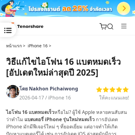
หน้าแรก >
iPhone 16 >
วิธีแก้ไขไอโฟน 16 แบตหมดเร็ว
[อัปเดตใหม่ล่าสุดปี 2025]
ReiBoot
for iOS
โดย Nakhon Pichaiwong
Tenorshare
2026-04-17 /
iPhone 16
ให้คะแนนเลย!
New
PDNob
ไอโฟน 16 แบตหมดเร็ว
หรือไม่? ผู้ใช้ Apple หลายคนสับสน
iAnyGo
ว่าทำไม
แบตเตอรี่ iPhone รุ่นใหม่หมดเร็ว
การอัปเดต
iPhone มักมีฟีเจอร์ใหม่ ๆ ที่ยอดเยี่ยม แต่อาจทำให้เกิด
ปัญหาแบตเตอรี่ได้ เช่น การอัปเดต iOS ล่าสุดมักมีการ