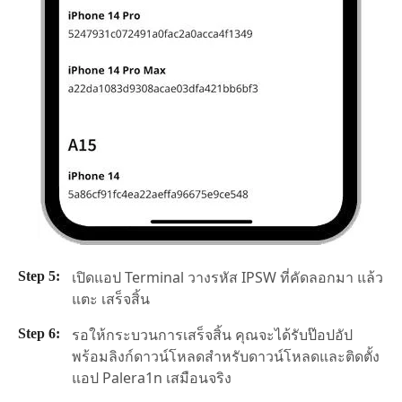
เปิดแอป Terminal วางรหัส IPSW ที่คัดลอกมา แล้ว
แตะ เสร็จสิ้น
รอให้กระบวนการเสร็จสิ้น คุณจะได้รับป๊อปอัป
พร้อมลิงก์ดาวน์โหลดสำหรับดาวน์โหลดและติดตั้ง
แอป Palera1n เสมือนจริง