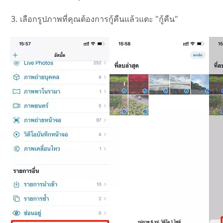
เลือกรูปภาพที่คุณต้องการกู้คืนแล้วแตะ "กู้คืน"