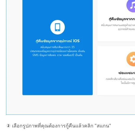
เลือกรูปภาพที่คุณต้องการกู้คืนแล้วคลิก "สแกน"