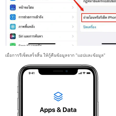
เมื่อการรีเซ็ตเสร็จสิ้น ให้กู้คืนข้อมูลจาก "แอปและข้อมูล"