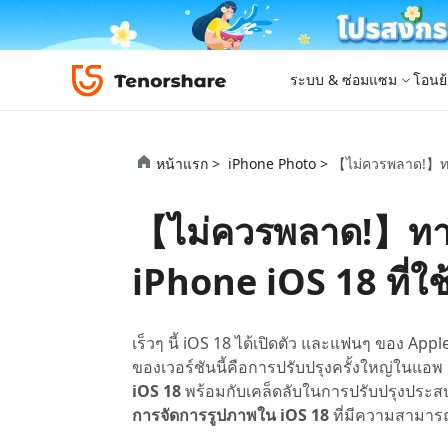
ระบบ & ซ่อมแซม
โอนย้
iOS 26
เครื่องมือโอนย้าย
Desktop
Desktop
หมวดหมู่โซลูชัน
หน้าแรก >
iPhone Photo >
【ไม่ควรพลาด!】ทาง
ReiBoot - ซ่อมแซมระบบ iOS
4DDiG 
iPhone 17
อัพเดท
New
แก้ไขปัญหา iOS/iPadOS 150+ รายการ
ซ่อมแซมปั
โปรแกรมปลดล็อก iPhone
iCareFone for LINE
iAnyGo - เปลี่ยนตำแหน่ง GPS
PDNob - PDF Editor for Windows
เครื่องมือปลด
iCareFon
4uKey -
PDNob 
【ไม่ควรพลาด!】ทาง
iPhone MDM Bypass
โปรแกรมปลดล
ย้าย LINE ระหว่าง Android & iPhone
เปลี่ยนตำแหน่งโดยไม่ต้องเจลเบรก/รูท
แก้ไขและปรับปรุง PDF ด้วย AI บน Windows
สำรองและจ
ปลดล็อค i
จับภาพแล
ReiBoot
Android Data Recovery
ซ่อมแซมระบบ
ReiBoot - ซ่อมแซมระบบ Android
4DDiG P
for iOS
ดาวน์เกรด iOS
iPhone iOS 18 ที่ใช
ซ่อมแซมระบบ Android ง่าย ๆ
เครื่องมือ
4MeKey- iPhone Activation Unlock
PDNob - PDF Editor for Mac
Tenorsh
PDNob I
เครื่องมือกู้คืนข้อมูล
ปลดล็อค iCloud activation lock
แก้ไขและจัดการ PDF ด้วย AI บน macOS
รีทัชภาพบ
แปลภาพด้
New
Tenorshare
ดูโซลูชั่นทั้งหมด
iOS 26
ดูสินค้าทั้งหมด
UltData iOS Data Recovery
UltData
PDNob
เร็วๆ นี้ iOS 18 ได้เปิดตัว และแฟนๆ ของ Ap
กู้คืนข้อมูล iPhone/iPad ที่สูญหาย
กู้คืนข้อม
Mobile
ของเวอร์ชันนี้คือการปรับปรุงครั้งใหญ่ในแ
ศูนย์กลางร้านค้า
Web
iAnyGo
iOS 18
พร้อมกับเคล็ดลับในการปรับปรุงประส
4DDiG - Windows Data Recovery
iAnyGo- iOS APP
ใหม่
4DDiG -
iAnyGo 
การจัดการรูปภาพใน iOS 18
ที่มีความสามาร
PDNob Online
Tenorsh
กู้คืนไฟล์ที่ถูกลบใน Windows
เปลี่ยนตำแหน่ง iPhone โดยไม่ใช้พีซี
กู้คืนไฟล์
เปลี่ยนตำแ
แปลงและรู้จำตัวอักษร (OCR) จาก PDF ได้ฟรีออน
สร้างสไลด์