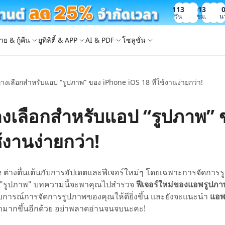
113
13
วัน
ชม.
น
าย & กู้คืน
ยูทิลิตี้ & APP
AI & PDF
โซลูชั่น
เลือกสำหรับแอป “รูปภาพ” ของ iPhone iOS 18 ที่ใช้งานง่ายกว่า!
Windows Boot Genius
4DDiG Photo Repair
iOS 26
iOS 26
AI
ญหา PC/ แล็ปท็อปภายในไม่กี่นาที
ซ่อมแซมรูปภาพที่เสียหายบน PC/Mac
ล็อก Apple ID
e - สำรองข้อมูล iOS ฟรี
 ปลดล็อค iPhone
Image to Text
iCloud Activation Lock Bypass
iCareFone WhatsApp Transfer
4uKey - ปลดล็อค Android
4DDiG Duplicate File Deleter
เลือกสำหรับแอป “รูปภาพ” 
็อก Android
FRP Bypass
ัดการข้อมูล iOS อย่างง่ายดาย
Phone/iPad โดยไม่ต้องใช้รหัสผ่าน
ะแปลงภาพเป็นข้อความ
ย้าย Whatsapp ระหว่าง Android & iPhon
ปลดล็อค Android และ bypass FRP
ลบไฟล์ซ้ำด้วย AI
 Android
กู้คืนรูปภาพของ iPhone
artition Manager
4DDiG Video Repair
ใหม่
New
New
้งานง่ายกว่า!
ย้ายระบบที่ง่ายและปลอดภัย
ซ่อมแซมวิดีโอที่เสียหายบน PC/Mac
are PixPretty
mage Translator
Phone Mirror
4DDiG Mac Cleaner
ุคคลมืออาชีพ
วย OCR
ซอฟต์แวร์กระจกหน้าจอ Android & iOS
ทำความสะอาดและเพิ่มประสิทธิภาพ Mac 
คุณด้วยคลิกเดียว
 Android Data Recovery
UltData WhatsApp Recovery
ple ต่างตื่นเต้นกับการอัปเดตและฟีเจอร์ใหม่ๆ โดยเฉพาะการจัดการ
ูล Android โดยไม่ต้องรูท
กู้คืนการแชท WhatsApp บน Android/iPh
อพ "รูปภาพ" บทความนี้จะพาคุณไปสำรวจ
ฟีเจอร์ใหม่ของแอพรูปภ
New
บการณ์การจัดการรูปภาพของคุณให้ดียิ่งขึ้น และยังจะแนะนำ
แอพ
 Mac Data Recovery
- Fake GPS APP Android
iCareFone Transfer APP
2.0.0
ถมากขึ้นอีกด้วย อย่าพลาดอ่านจนจบนะคะ!
are AI Slides
Tenorshare AI PDF
ที่ถูกลบบน Mac
หน่ง Android โดยไม่ต้องใช้พีซี
ย้ายแชท Whatsapp Android/iPhone
ได้ภายในไม่กี่วินาทีด้วย AI
สรุปเอกสาร PDF ได้อย่างชาญฉลาดด้วย A