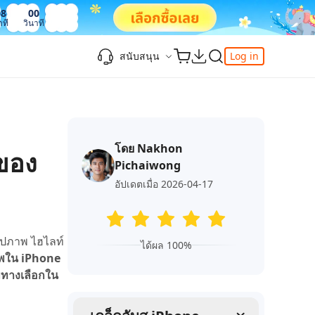
08
01
าที
วินาที
สนับสนุน
Log in
ความรู้เพิ่มเติม
ความรู้เพิ่มเติม
ความรู้เพิ่มเติม
วิดีโอยอดนิยม
ศูนย์ช่วยเหลือ
-Powered
iPhone 17
ดาวน์เกรด iOS 26
เพิ่มภาพถ่าย 3D บน iOS 26
เครื่องมือเปลี่ยนตำแหน่ง Pokemon Go ที่ดี
ติดต่อเรา
ที่สุด
โดย Nakhon
แก้ไข iOS 26 ค้าง
ios 26 wallpaper
จุดเด่น
ของ
e
เปลี่ยนภูมิภาค ios
Pichaiwong
วิธีใช้ Apple Music Automix
ios 26 vs ios 18
iphone ถูกล็อคกับเจ้าของเครื่อง
เกี่ยวกับเรา
เปิดโหมดนักพัฒนาบน iOS 26
อัปเดตเมื่อ 2026-04-17
ดาวน์โหลดเครื่องมือ FRP Unlocker All-In-
ดู netflix ไม่ได้ ios 26
ของ
One ฟรี
อัพเดทการสมัครสมาชิก
เคล็ดลับเพิ่มเติม
รูปภาพ ไฮไลท์
วิดีโอแนะนำของ Tenorshare นำเสนอคำ
ได้ผล 100%
one
าพใน iPhone
แนะนำทีละขั้นตอนที่ชัดเจนเพื่อช่วยให้คุณ
ทางเลือกใน
เข้าใจข้อมูลผลิตภัณฑ์ที่จำเป็นได้อย่าง
สำรวจ Tenorshare AI พร้อมฟีเจอร์ใหม่ที่น่า
รวดเร็ว
ทึ่ง
I