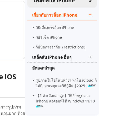
เคล็ดลับส iPhone
ดูเลย
เริ่มต้นเลย
เคล็ดลับเพิ่มเติม
เกี่ยวกับการล็อก iPhone
เคล็ดลับเพิ่มเติม
วิธีเลี่ยงการล็อก iPhone
วิธีรีเซ็ต iPhone
วิธีปิดการจํากัด（restrictions）
เคล็ดลับ iPhone อื่นๆ
อัพเดตล่าสุด
Tenorshare ReiBoot Pro crack
e iOS
ล่าสุด
รูปภาพในไอโฟนหาย? หาใน iCloud ก็
วิธีแก้ไอโฟน downgrade iOS ติดที่
ไม่มี! สาเหตุและวิธีกู้คืน!|2025|
recovery mode
【5 ตัวเลือกล่าสุด】วิธีย้ายรูปจาก
แก้ไขหน้าจอไอโฟนเป็นเส้นสีขาว
iPhone ลงคอมที่ใช้ Windows 11/10
ัดการรูปภาพ
พจำนวนมาก ด้วย