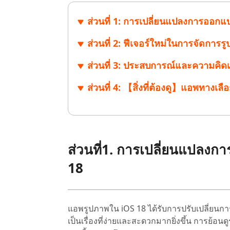
ไลน์
UltData for Android APP
Cleanup
ดูสินค้าทั้งหมด
ส่วนที่ 1: การเปลี่ยนแปลงการออก
ฟรี
Tenorsh
กู้คืนข้อมูล Android โดยไม่ต้องใช้พีซี
ล้างข้อมูล
PixPretty AI Photo Editor
แปลงเนื้อ
ส่วนที่ 2: ฟีเจอร์ใหม่ในการจัดกา
เครื่องมือแต่งรูปด้วย AI ฟรี
ส่วนที่ 3: ประสบการณ์และความคิดเห
ส่วนที่ 4: 【สิ่งที่ต้องดู】แอพทางเ
ส่วนที่1. การเปลี่ยนแปลง
18
แอพรูปภาพใน iOS 18 ได้รับการปรับเปลี่ยนก
เป็นเรื่องที่ง่ายและสะดวกมากยิ่งขึ้น การย้อน