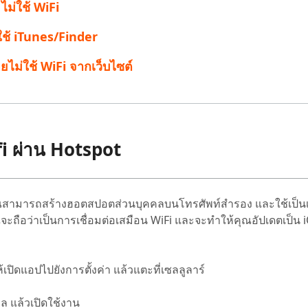
 ไม่ใช้ WiFi
 Pro APP
มาแรง
are AI Bypass
Tenorshare AI Writer
ดยใช้ iTunes/Finder
 iPhone ด้วย AI ฟรี
หา AI ให้เหมือนเขียนโดยมนุษย์
เขียนได้เร็วขึ้น ฉลาดขึ้น และดีกว่าด้วย AI
ยไม่ใช้ WiFi จากเว็บไซต์
wifi ผ่าน Hotspot
อยู่ คุณสามารถสร้างฮอตสปอตส่วนบุคคลบนโทรศัพท์สำรอง และใช้เป็น
จะถือว่าเป็นการเชื่อมต่อเสมือน WiFi และจะทำให้คุณอัปเดตเป็น i
ปิดแอปไปยังการตั้งค่า แล้วแตะที่เซลลูลาร์
คล แล้วเปิดใช้งาน