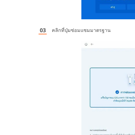
คลิกที่ปุ่มซ่อมแซมมาตรฐาน