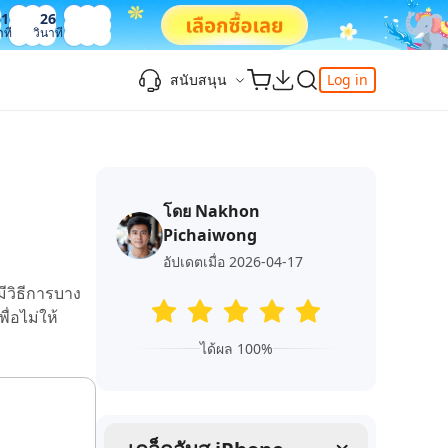
51
27
าที
วินาที
สนับสนุน
Log in
ความรู้เพิ่มเติม
ความรู้เพิ่มเติม
ความรู้เพิ่มเติม
วิดีโอยอดนิยม
ศูนย์ช่วยเหลือ
-Powered
iPhone 17
ดาวน์เกรด iOS 26
เพิ่มภาพถ่าย 3D บน iOS 26
เครื่องมือเปลี่ยนตำแหน่ง Pokemon Go ที่ดี
ติดต่อเรา
ที่สุด
โดย Nakhon
แก้ไข iOS 26 ค้าง
ios 26 wallpaper
จุดเด่น
e
เปลี่ยนภูมิภาค ios
Pichaiwong
วิธีใช้ Apple Music Automix
ios 26 vs ios 18
iphone ถูกล็อคกับเจ้าของเครื่อง
เกี่ยวกับเรา
เปิดโหมดนักพัฒนาบน iOS 26
อัปเดตเมื่อ 2026-04-17
ดาวน์โหลดเครื่องมือ FRP Unlocker All-In-
ดู netflix ไม่ได้ ios 26
ีวิธีการบาง
ของ
One ฟรี
อัพเดทการสมัครสมาชิก
ื่อไม่ให้
เคล็ดลับเพิ่มเติม
วิดีโอแนะนำของ Tenorshare นำเสนอคำ
ได้ผล 100%
one
แนะนำทีละขั้นตอนที่ชัดเจนเพื่อช่วยให้คุณ
เข้าใจข้อมูลผลิตภัณฑ์ที่จำเป็นได้อย่าง
สำรวจ Tenorshare AI พร้อมฟีเจอร์ใหม่ที่น่า
รวดเร็ว
ทึ่ง
I