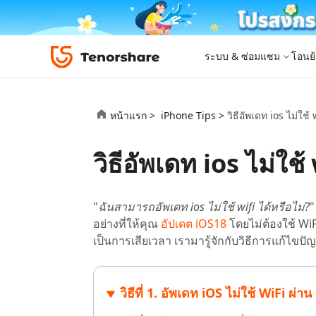
ระบบ & ซ่อมแซม
โอนย้
iOS 26
เครื่องมือโอนย้าย
Desktop
Desktop
หมวดหมู่โซลูชัน
หน้าแรก >
iPhone Tips >
วิธีอัพเดท ios ไม่ใช้
ReiBoot - ซ่อมแซมระบบ iOS
4DDiG 
iPhone 17
อัพเดท
New
แก้ไขปัญหา iOS/iPadOS 150+ รายการ
ซ่อมแซมปั
โปรแกรมปลดล็อก iPhone
iCareFone for LINE
iAnyGo - เปลี่ยนตำแหน่ง GPS
PDNob - PDF Editor for Windows
เครื่องมือปลด
iCareFon
4uKey -
PDNob 
วิธีอัพเดท ios ไม่ใช้
iPhone MDM Bypass
โปรแกรมปลดล
ย้าย LINE ระหว่าง Android & iPhone
เปลี่ยนตำแหน่งโดยไม่ต้องเจลเบรก/รูท
แก้ไขและปรับปรุง PDF ด้วย AI บน Windows
สำรองและจ
ปลดล็อค i
จับภาพแล
ReiBoot
Android Data Recovery
ซ่อมแซมระบบ
ReiBoot - ซ่อมแซมระบบ Android
4DDiG P
for iOS
ดาวน์เกรด iOS
ซ่อมแซมระบบ Android ง่าย ๆ
เครื่องมือ
4MeKey- iPhone Activation Unlock
PDNob - PDF Editor for Mac
Tenorsh
PDNob I
เครื่องมือกู้คืนข้อมูล
"
ฉันสามารถอัพเดท ios ไม่ใช้ wifi ได้หรือไม่?
"
ปลดล็อค iCloud activation lock
แก้ไขและจัดการ PDF ด้วย AI บน macOS
รีทัชภาพบ
แปลภาพด้
New
Tenorshare
ดูโซลูชั่นทั้งหมด
iOS 26
อย่างที่ให้คุณ
อัปเดต iOS18
โดยไม่ต้องใช้ WiF
ดูสินค้าทั้งหมด
UltData iOS Data Recovery
UltData
PDNob
เป็นการเสียเวลา เรามารู้จักกับวิธีการแก้ไขปัญ
กู้คืนข้อมูล iPhone/iPad ที่สูญหาย
กู้คืนข้อม
Mobile
ศูนย์กลางร้านค้า
Web
iAnyGo
4DDiG - Windows Data Recovery
iAnyGo- iOS APP
ใหม่
4DDiG -
iAnyGo 
วิธีที่ 1. อัพเดท iOS ไม่ใช้ WiFi ผ่
PDNob Online
Tenorsh
กู้คืนไฟล์ที่ถูกลบใน Windows
เปลี่ยนตำแหน่ง iPhone โดยไม่ใช้พีซี
กู้คืนไฟล์
เปลี่ยนตำแ
แปลงและรู้จำตัวอักษร (OCR) จาก PDF ได้ฟรีออน
สร้างสไลด์