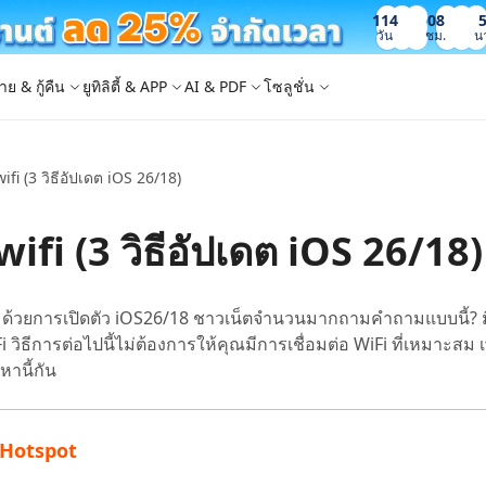
114
08
วัน
ชม.
น
าย & กู้คืน
ยูทิลิตี้ & APP
AI & PDF
โซลูชั่น
 wifi (3 วิธีอัปเดต iOS 26/18)
Windows Boot Genius
4DDiG Photo Repair
iOS 26
iOS 26
AI
ญหา PC/ แล็ปท็อปภายในไม่กี่นาที
ซ่อมแซมรูปภาพที่เสียหายบน PC/Mac
ล็อก Apple ID
e - สำรองข้อมูล iOS ฟรี
 ปลดล็อค iPhone
Image to Text
iCloud Activation Lock Bypass
iCareFone WhatsApp Transfer
4uKey - ปลดล็อค Android
4DDiG Duplicate File Deleter
 wifi (3 วิธีอัปเดต iOS 26/18)
็อก Android
FRP Bypass
ัดการข้อมูล iOS อย่างง่ายดาย
Phone/iPad โดยไม่ต้องใช้รหัสผ่าน
ะแปลงภาพเป็นข้อความ
ย้าย Whatsapp ระหว่าง Android & iPhon
ปลดล็อค Android และ bypass FRP
ลบไฟล์ซ้ำด้วย AI
 Android
กู้คืนรูปภาพของ iPhone
artition Manager
4DDiG Video Repair
ใหม่
New
New
ย้ายระบบที่ง่ายและปลอดภัย
ซ่อมแซมวิดีโอที่เสียหายบน PC/Mac
are PixPretty
mage Translator
Phone Mirror
4DDiG Mac Cleaner
 ด้วยการเปิดตัว iOS26/18 ชาวเน็ตจำนวนมากถามคำถามแบบนี้? ม
ุคคลมืออาชีพ
วย OCR
ซอฟต์แวร์กระจกหน้าจอ Android & iOS
ทำความสะอาดและเพิ่มประสิทธิภาพ Mac 
i วิธีการต่อไปนี้ไม่ต้องการให้คุณมีการเชื่อมต่อ WiFi ที่เหมาะสม เพ
คุณด้วยคลิกเดียว
 Android Data Recovery
UltData WhatsApp Recovery
หานี้กัน
ูล Android โดยไม่ต้องรูท
กู้คืนการแชท WhatsApp บน Android/iPh
New
 Mac Data Recovery
- Fake GPS APP Android
iCareFone Transfer APP
2.0.0
าน Hotspot
are AI Slides
Tenorshare AI PDF
ที่ถูกลบบน Mac
หน่ง Android โดยไม่ต้องใช้พีซี
ย้ายแชท Whatsapp Android/iPhone
ได้ภายในไม่กี่วินาทีด้วย AI
สรุปเอกสาร PDF ได้อย่างชาญฉลาดด้วย A