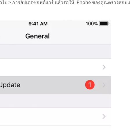
า > ทั่วไป > การอัปเดตซอฟต์แวร์ แล้วรอให้ iPhone ของคุณตรวจสอบ