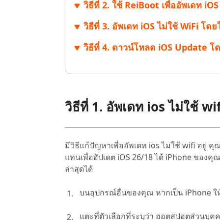
วิธีที่ 2. ใช้ ReiBoot เพื่ออัพเดท iOS
ไลน์
UltData for Android APP
Cleanup
ดูสินค้าทั้งหมด
ฟรี
Tenorsh
วิธีที่ 3. อัพเดท iOS ไม่ใช้ WiFi โ
กู้คืนข้อมูล Android โดยไม่ต้องใช้พีซี
ล้างข้อมูล
PixPretty AI Photo Editor
แปลงเนื้อ
เครื่องมือแต่งรูปด้วย AI ฟรี
วิธีที่ 4. ดาวน์โหลด iOS Update โด
วิธีที่ 1. อัพเดท ios ไม่ใช้ 
มีวิธีแก้ปัญหาเพื่ออัพเดท ios ไม่ใช้ wifi 
แทนเพื่ออัปเดต iOS 26/18 ได้ iPhone ของคุณ
ล่าสุดได้
บนอุปกรณ์อื่นของคุณ หากเป็น iPhone ให้เ
แตะที่ตัวเลือกที่ระบุว่า ฮอตสปอตส่วนบุค