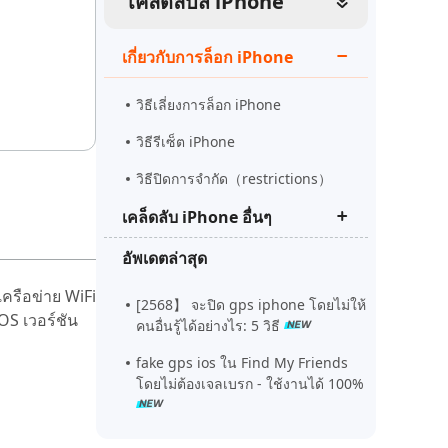
เคล็ดลับส iPhone
ดูเลย
เริ่มต้นเลย
เคล็ดลับเพิ่มเติม
เกี่ยวกับการล็อก iPhone
เคล็ดลับเพิ่มเติม
วิธีเลี่ยงการล็อก iPhone
วิธีรีเซ็ต iPhone
วิธีปิดการจํากัด（restrictions）
เคล็ดลับ iPhone อื่นๆ
อัพเดตล่าสุด
Tenorshare ReiBoot Pro crack
ล่าสุด
เครือข่าย WiFi
[2568】 จะปิด gps iphone โดยไม่ให้
OS เวอร์ชัน
วิธีแก้ไอโฟน downgrade iOS ติดที่
คนอื่นรู้ได้อย่างไร: 5 วิธี
recovery mode
fake gps ios ใน Find My Friends
แก้ไขหน้าจอไอโฟนเป็นเส้นสีขาว
โดยไม่ต้องเจลเบรก - ใช้งานได้ 100%