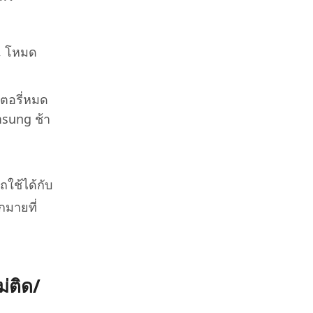
, โหมด
ตอรี่หมด
msung ช้า
ถใช้ได้กับ
กมายที่
่ติด/