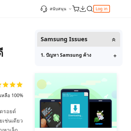
สนับสนุน
Log in
ความรู้เพิ่มเติม
ความรู้เพิ่มเติม
ความรู้เพิ่มเติม
วิดีโอยอดนิยม
ศูนย์ช่วยเหลือ
Samsung Issues
-Powered
iPhone 17
ดาวน์เกรด iOS 26
เพิ่มภาพถ่าย 3D บน iOS 26
เครื่องมือเปลี่ยนตำแหน่ง Pokemon Go ที่ดี
ติดต่อเรา
ที่สุด
แก้ไข iOS 26 ค้าง
ios 26 wallpaper
ี
จุดเด่น
e
เปลี่ยนภูมิภาค ios
วิธีใช้ Apple Music Automix
ios 26 vs ios 18
1. ปัญหา Samsung ค้าง
iphone ถูกล็อคกับเจ้าของเครื่อง
เกี่ยวกับเรา
เปิดโหมดนักพัฒนาบน iOS 26
ดาวน์โหลดเครื่องมือ FRP Unlocker All-In-
ดู netflix ไม่ได้ ios 26
ของ
One ฟรี
อัพเดทการสมัครสมาชิก
เคล็ดลับเพิ่มเติม
วิดีโอแนะนำของ Tenorshare นำเสนอคำ
one
แนะนำทีละขั้นตอนที่ชัดเจนเพื่อช่วยให้คุณ
ยเหลือ 100%
เข้าใจข้อมูลผลิตภัณฑ์ที่จำเป็นได้อย่าง
สำรวจ Tenorshare AI พร้อมฟีเจอร์ใหม่ที่น่า
รวดเร็ว
อนดรอยด์
ทึ่ง
I
ียเช่นเดียว
ดูเลย
เริ่มต้นเลย
เคล็ดลับเพิ่มเติม
ัญหาเล็ก