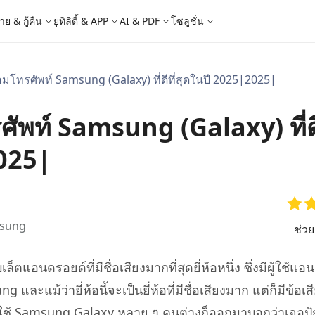
าย & กู้คืน
ยูทิลิตี้ & APP
AI & PDF
โซลูชั่น
โทรศัพท์ Samsung (Galaxy) ที่ดีที่สุดในปี 2025|2025|
Windows Boot Genius
4DDiG Photo Repair
iOS 26
iOS 26
AI
ญหา PC/ แล็ปท็อปภายในไม่กี่นาที
ซ่อมแซมรูปภาพที่เสียหายบน PC/Mac
ล็อก Apple ID
e - สำรองข้อมูล iOS ฟรี
 ปลดล็อค iPhone
Image to Text
iCloud Activation Lock Bypass
iCareFone WhatsApp Transfer
4uKey - ปลดล็อค Android
4DDiG Duplicate File Deleter
ัพท์ Samsung (Galaxy) ที่ด
็อก Android
FRP Bypass
ัดการข้อมูล iOS อย่างง่ายดาย
Phone/iPad โดยไม่ต้องใช้รหัสผ่าน
ะแปลงภาพเป็นข้อความ
ย้าย Whatsapp ระหว่าง Android & iPhon
ปลดล็อค Android และ bypass FRP
ลบไฟล์ซ้ำด้วย AI
 Android
กู้คืนรูปภาพของ iPhone
artition Manager
4DDiG Video Repair
ใหม่
New
New
2025|
ย้ายระบบที่ง่ายและปลอดภัย
ซ่อมแซมวิดีโอที่เสียหายบน PC/Mac
are PixPretty
mage Translator
Phone Mirror
4DDiG Mac Cleaner
ุคคลมืออาชีพ
วย OCR
ซอฟต์แวร์กระจกหน้าจอ Android & iOS
ทำความสะอาดและเพิ่มประสิทธิภาพ Mac 
คุณด้วยคลิกเดียว
 Android Data Recovery
UltData WhatsApp Recovery
ูล Android โดยไม่ต้องรูท
กู้คืนการแชท WhatsApp บน Android/iPh
sung
ช่ว
New
 Mac Data Recovery
- Fake GPS APP Android
iCareFone Transfer APP
2.0.0
are AI Slides
Tenorshare AI PDF
ที่ถูกลบบน Mac
หน่ง Android โดยไม่ต้องใช้พีซี
ย้ายแชท Whatsapp Android/iPhone
ตแอนดรอยด์ที่มีชื่อเสียงมากที่สุดยี่ห้อหนึ่ง ซึ่งมีผู้ใช้แ
ได้ภายในไม่กี่วินาทีด้วย AI
สรุปเอกสาร PDF ได้อย่างชาญฉลาดด้วย A
และแม้ว่ายี่ห้อนี้จะเป็นยี่ห้อที่มีชื่อเสียงมาก แต่ก็มีข้อเส
 Pro APP
มาแรง
 ๆ ผู้ใช้ Samsung Galaxy หลาย ๆ คนต่างก็ออกมาบอกว่าเจอป
are AI Bypass
Tenorshare AI Writer