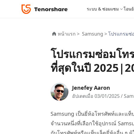
ระบบ & ซ่อมแซม
โอนย้
iOS 26
เครื่องมือโอนย้าย
Desktop
Desktop
หมวดหมู่โซลูชัน
หน้าแรก >
Samsung >
โปรแกรมซ่อม
ReiBoot - ซ่อมแซมระบบ iOS
4DDiG 
iPhone 17
อัพเดท
New
แก้ไขปัญหา iOS/iPadOS 150+ รายการ
ซ่อมแซมปั
โปรแกรมปลดล็อก iPhone
iCareFone for LINE
iAnyGo - เปลี่ยนตำแหน่ง GPS
PDNob - PDF Editor for Windows
เครื่องมือปลด
iCareFon
4uKey -
PDNob 
โปรแกรมซ่อมโทรศ
iPhone MDM Bypass
โปรแกรมปลดล
ย้าย LINE ระหว่าง Android & iPhone
เปลี่ยนตำแหน่งโดยไม่ต้องเจลเบรก/รูท
แก้ไขและปรับปรุง PDF ด้วย AI บน Windows
สำรองและจ
ปลดล็อค i
จับภาพแล
ReiBoot
Android Data Recovery
ซ่อมแซมระบบ
ReiBoot - ซ่อมแซมระบบ Android
4DDiG P
for iOS
ที่สุดในปี 2025|
ดาวน์เกรด iOS
ซ่อมแซมระบบ Android ง่าย ๆ
เครื่องมือ
4MeKey- iPhone Activation Unlock
PDNob - PDF Editor for Mac
Tenorsh
PDNob I
เครื่องมือกู้คืนข้อมูล
ปลดล็อค iCloud activation lock
แก้ไขและจัดการ PDF ด้วย AI บน macOS
รีทัชภาพบ
แปลภาพด้
New
Tenorshare
ดูโซลูชั่นทั้งหมด
iOS 26
ดูสินค้าทั้งหมด
UltData iOS Data Recovery
UltData
PDNob
Jenefey Aaron
กู้คืนข้อมูล iPhone/iPad ที่สูญหาย
กู้คืนข้อม
Mobile
ศูนย์กลางร้านค้า
อัปเดตเมื่อ 03/01/2025 /
Sam
Web
iAnyGo
4DDiG - Windows Data Recovery
iAnyGo- iOS APP
ใหม่
4DDiG -
iAnyGo 
PDNob Online
Tenorsh
กู้คืนไฟล์ที่ถูกลบใน Windows
เปลี่ยนตำแหน่ง iPhone โดยไม่ใช้พีซี
กู้คืนไฟล์
เปลี่ยนตำแ
Samsung เป็นยี่ห้อโทรศัพท์และแท็บเล็
แปลงและรู้จำตัวอักษร (OCR) จาก PDF ได้ฟรีออน
สร้างสไลด์
จำนวนหนึ่งที่เลือกใช้อุปกรณ์ Samsung 
ไลน์
UltData for Android APP
Cleanup
ดูสินค้าทั้งหมด
กับโทรศัพท์หรือแท็บเล็ตยี่ห้ออื่น
ฟรี
Tenorsh