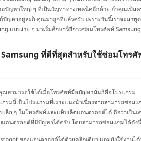
 iPhone ด้วย AI ฟรี
หา AI ให้เหมือนเขียนโดยมนุษย์
เขียนได้เร็วขึ้น ฉลาดขึ้น และดีกว่าด้วย AI
จอปัญหาใหญ่ ๆ ที่เป็นปัญหาทางเทคนิคอีกด้วย ถ้าคุณเป็นคนห
้ปัญหาอยู่ล่ะก็ คุณมาถูกที่แล้วครับ เพราะวันนี้เราจะมาพูดถ
g แบบง่าย ๆ มาเริ่มศึกษาวิธีการซ่อมโทรศัพท์ Samsung 
 Samsung ที่ดีที่สุดสำหรับใช้ซ่อมโทรศัพ
่คุณสามารถใช้ได้เมื่อโทรศัพท์มือปัญหานั่นก็คือโปรแกรม
กรมนี้เป็นโปรแกรมที่เราะแนะนำเนื่องจากสามารถซ่อมแซ
็ก ๆ ในโทรศัพท์และแท็บเล็ตแอนดรอยด์ได้ ถือว่าเป็นเคร
อนดรอยด์ที่มีปัญหาได้ครับ โดยสามารถซ่อมแซมได้ดังนี้
boot ของแอนดรอยด์ได้ด้วยคลิกเดียว แถมยังใช้งานได้