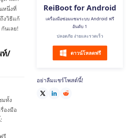
เคล็ดลับเพิ่มเติม
ReiBoot for Android
นึ่งที่
ึงวิธีแก้
เครื่องมือซ่อมแซมระบบ Android ฟรี
อันดับ 1
กันเลย!
ปลอดภัย ง่ายและรวดเร็ว
ท์/
ดาวน์โหลดฟรี
อย่าลืมแชร์โพสต์นี้!
มทั้ง
ื่องมือ
:
ฟรี