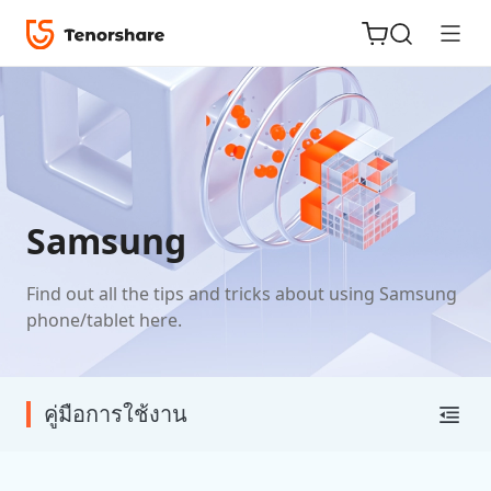
ReiBoot
for iOS
Samsung
Tenorshare
New
Find out all the tips and tricks about using Samsung
PDNob
phone/tablet here.
iAnyGo
คู่มือการใช้งาน