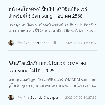
หน้าจอโทรศัพท์เป็นสีม่วง? วิธีแก้ที่ควรรู้
สำหรับผู้ใช้ Samsung | อัปเดต 2568
หากคุณพบปัญหา หน้าจอโทรศัพท์เป็นสีม่วง ไม่ต้องกังว
ลไปค่ะ บทความนี้ได้รวบรวม วิธีแก้ ปัญหาไว้อย่างครบ
ถ้วน ไม่ว่าจะเกิดจากซอฟต์แวร์หรือฮาร์ดแวร์ เราจะพา
คุณตรวจสอบสาเหตุทีละขั้นตอน พร้อมแนะแนวทางกา
โพสโดย
Pheeraphat Sirikul
2025-09-12 15:39:37
รซ่อมแซม เพื่อให้หน้าจอกลับมาใช้งานได้ตามปกติอย่า
งรวดเร็วและปลอดภัย
วิธีแก้ไขเมื่ออัปเดตเฟิร์มแวร์ OMADM
samsung ไม่ได้ |2025|
หากคุณเจอปัญหาอัปเดตเฟิร์มแวร์ OMADM samsun
g ไม่ได้ คุณมาถูกที่แล้วค่ะ เพราะบทความนี้เราจะมาพู
ดถึงวิธีแก้ไขวิธีต่าง ๆ กันค่ะ
โพสโดย
Suthida Chayaporn
2025-07-02 10:27:35