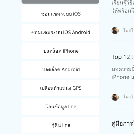
กู้คืนข้อมูล Android โดยไม่ต้องใช้พีซี
ล้างข้อมูล
เรียนรู้ว
PixPretty AI Photo Editor
แปลงเนื้อ
ให้พร้อมใ
เครื่องมือแต่งรูปด้วย AI ฟรี
ซ่อมแซมระบบ iOS
โพส
ซ่อมแซมระบบ iOS Android
ปลดล็อค iPhone
Top 12 
บทความนี
ปลดล็อค Android
iPhone น
เปลี่ยนตำแหน่ง GPS
โพส
โอนข้อมูล line
คู่มือกา
กู้คืน line