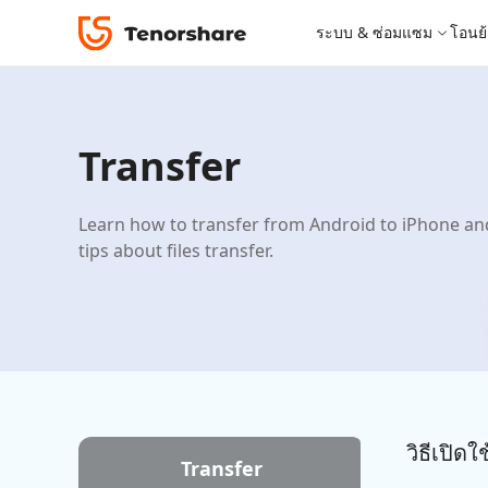
ระบบ & ซ่อมแซม
โอนย้
หมวดหมู่โซลูชัน
iOS 26
เครื่องมือโอนย้าย
Desktop
Desktop
ReiBoot - ซ่อมแซมระบบ iOS
4DDiG 
iPhone 17
อัพเดท
New
Transfer
โปรแกรมปลดล็อก iPhone
เครื่องมือปลด
แก้ไขปัญหา iOS/iPadOS 150+ รายการ
ซ่อมแซมปั
iCareFone for LINE
iAnyGo - เปลี่ยนตำแหน่ง GPS
PDNob - PDF Editor for Windows
iCareFon
4uKey -
PDNob 
iPhone MDM Bypass
โปรแกรมปลดล
ย้าย LINE ระหว่าง Android & iPhone
เปลี่ยนตำแหน่งโดยไม่ต้องเจลเบรก/รูท
แก้ไขและปรับปรุง PDF ด้วย AI บน Windows
สำรองและจ
ปลดล็อค i
จับภาพแล
ReiBoot
Android Data Recovery
ซ่อมแซมระบบ
ReiBoot - ซ่อมแซมระบบ Android
4DDiG P
ดาวน์เกรด iOS
Learn how to transfer from Android to iPhone and 
for iOS
ซ่อมแซมระบบ Android ง่าย ๆ
เครื่องมือ
4MeKey- iPhone Activation Unlock
PDNob - PDF Editor for Mac
Tenorsh
PDNob I
tips about files transfer.
เครื่องมือกู้คืนข้อมูล
ดูโซลูชั่นทั้งหมด
ปลดล็อค iCloud activation lock
แก้ไขและจัดการ PDF ด้วย AI บน macOS
รีทัชภาพบ
แปลภาพด้
New
Tenorshare
iOS 26
ดูสินค้าทั้งหมด
UltData iOS Data Recovery
UltData
PDNob
กู้คืนข้อมูล iPhone/iPad ที่สูญหาย
กู้คืนข้อม
Mobile
ศูนย์กลางร้านค้า
Web
iAnyGo
4DDiG - Windows Data Recovery
iAnyGo- iOS APP
ใหม่
4DDiG -
iAnyGo 
PDNob Online
Tenorsh
กู้คืนไฟล์ที่ถูกลบใน Windows
เปลี่ยนตำแหน่ง iPhone โดยไม่ใช้พีซี
กู้คืนไฟล์
เปลี่ยนตำแ
แปลงและรู้จำตัวอักษร (OCR) จาก PDF ได้ฟรีออน
สร้างสไลด์
วิธีเปิด
ไลน์
Transfer
UltData for Android APP
Cleanup
ดูสินค้าทั้งหมด
ฟรี
Tenorsh