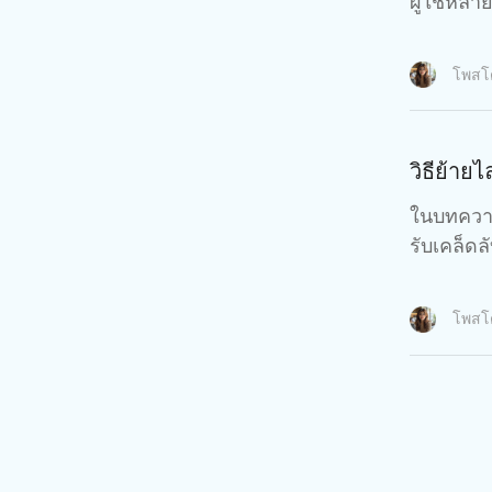
ผู้ใช้หลา
โพส
วิธีย้าย
ในบทความน
รับเคล็ด
โพส