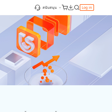
สนับสนุน
Log in
วิดีโอยอดนิยม
ความรู้เพิ่มเติม
ความรู้เพิ่มเติม
ความรู้เพิ่มเติม
ศูนย์ช่วยเหลือ
-Powered
iPhone 17
ดาวน์เกรด iOS 26
เพิ่มภาพถ่าย 3D บน iOS 26
เครื่องมือเปลี่ยนตำแหน่ง Pokemon Go ที่ดี
ติดต่อเรา
ที่สุด
แก้ไข iOS 26 ค้าง
ios 26 wallpaper
จุดเด่น
e
เปลี่ยนภูมิภาค ios
วิธีใช้ Apple Music Automix
ios 26 vs ios 18
iphone ถูกล็อคกับเจ้าของเครื่อง
เกี่ยวกับเรา
เปิดโหมดนักพัฒนาบน iOS 26
ดาวน์โหลดเครื่องมือ FRP Unlocker All-In-
ดู netflix ไม่ได้ ios 26
ของ
One ฟรี
อัพเดทการสมัครสมาชิก
เคล็ดลับเพิ่มเติม
วิดีโอแนะนำของ Tenorshare นำเสนอคำ
one
แนะนำทีละขั้นตอนที่ชัดเจนเพื่อช่วยให้คุณ
เข้าใจข้อมูลผลิตภัณฑ์ที่จำเป็นได้อย่าง
รวดเร็ว
สำรวจ Tenorshare AI พร้อมฟีเจอร์ใหม่ที่น่า
ทึ่ง
I
ดูเลย
เริ่มต้นเลย
เคล็ดลับเพิ่มเติม