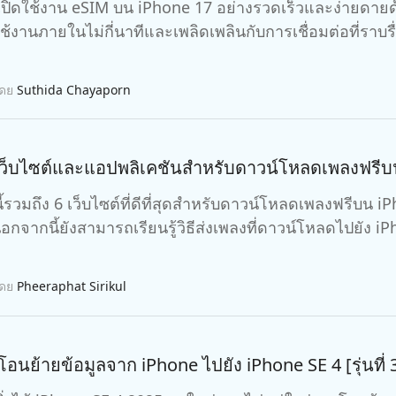
 iPhone ด้วย AI ฟรี
ิธีเปิดใช้งาน eSIM บน iPhone 17 อย่างรวดเร็วและง่ายดายด
หา AI ให้เหมือนเขียนโดยมนุษย์
เขียนได้เร็วขึ้น ฉลาดขึ้น และดีกว่าด้วย AI
ช้งานภายในไม่กี่นาทีและเพลิดเพลินกับการเชื่อมต่อที่ราบรื
โดย
Suthida Chayaporn
เว็บไซต์และแอปพลิเคชันสำหรับดาวน์โหลดเพลงฟรีบ
้รวมถึง 6 เว็บไซต์ที่ดีที่สุดสำหรับดาวน์โหลดเพลงฟรีบน
อกจากนี้ยังสามารถเรียนรู้วิธีส่งเพลงที่ดาวน์โหลดไปยัง
โดย
Pheeraphat Sirikul
รโอนย้ายข้อมูลจาก iPhone ไปยัง iPhone SE 4 [รุ่นที่ 