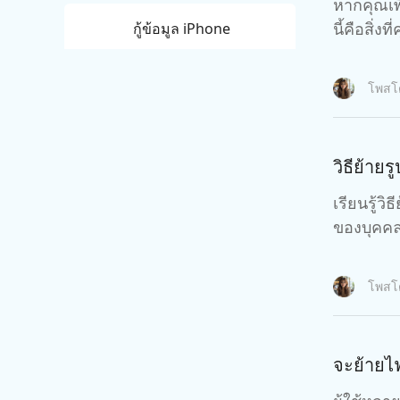
หากคุณเพ
นี้คือสิ่ง
กู้ข้อมูล iPhone
กู้ข้อมูล Android
โพส
วิธีย้า
เรียนรู้ว
ของบุคคล
โพส
จะย้ายไฟ