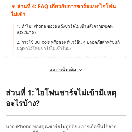
ส่วนที่ 4: FAQ เกี่ยวกับการชาร์จแบตไอโฟน
ไม่เข้า
1. ทำไม iPhone ของฉันถึงชาร์จไม่เข้าหลังจากอัพเดท
iOS26/18?
2. การใช้ 3uTools หรือซอฟต์แวร์อื่น ๆ ปลอดภัยสำหรับแก้
ปัญหาไอโฟนชาร์จไม่เข้าไหม?
3. Tenorshare ReiBoot สามารถช่วยแก้ปัญหาไอโฟน
ชาร์จไม่เข้าได้อย่างไร?
แสดงเพิ่มเติม
4. วิธีแก้ไขเบื้องต้นเมื่อไอโฟนชาร์จไม่เข้า ทำได้เองที่บ้าน
5. มีอุปกรณ์หรือสายชาร์จใดบ้างที่ช่วยให้ไอโฟนชาร์จเข้า
ได้เร็วและปลอดภัย?
ส่วนที่ 1: ไอโฟนชาร์จไม่เข้ามีเหตุ
6. การอัพเดท iOS 26/18 มีผลกระทบต่อแบตเตอรี่ของ
อะไรบ้าง?
iPhone หรือไม่?
หาก iPhone ของคุณชาร์จไม่ถูกต้อง อาจเกิดขึ้นได้จาก