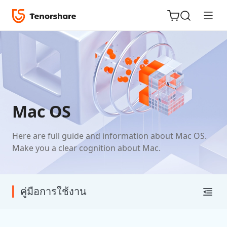
ReiBoot
for iOS
Mac OS
Tenorshare
New
Here are full guide and information about Mac OS.
PDNob
Make you a clear cognition about Mac.
iAnyGo
คู่มือการใช้งาน